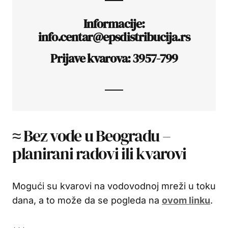
Informacije:
info.centar@epsdistribucija.rs
Prijave kvarova: 3957-799
≈ Bez vode u Beogradu –
planirani radovi ili kvarovi
Mogući su kvarovi na vodovodnoj mreži u toku
dana, a to može da se pogleda na
ovom linku
.