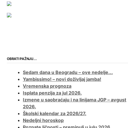
OBRATI PAŽNJU…
Sedam dana u Beogradu – ove nedelje…
Yambissimo! – novi doživljaj jamba!
Vremenska prognoza
Isplata penzija za jul 2026.
Izmene u saobraćaju i na linijama JGP – avgust
2026.
Školski kalendar za 2026/27.
Nedeljni horoskop
Poznate ličnosti – preminuli u julu 2026.