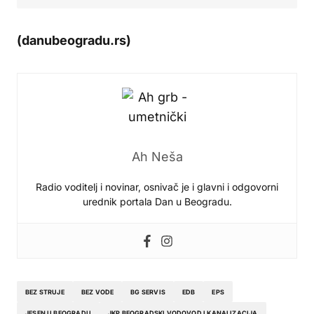
(danubeogradu.rs)
Ah Neša
Radio voditelj i novinar, osnivač je i glavni i odgovorni
urednik portala Dan u Beogradu.
BEZ STRUJE
BEZ VODE
BG SERVIS
EDB
EPS
JESEN U BEOGRADU
JKP BEOGRADSKI VODOVOD I KANALIZACIJA