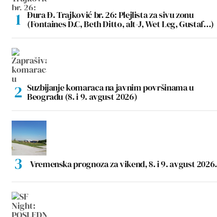
Đura Đ. Trajković br. 26: Plejlista za sivu zonu
(Fontaines D.C, Beth Ditto, alt-J, Wet Leg, Gustaf…)
Suzbijanje komaraca na javnim površinama u
Beogradu (8. i 9. avgust 2026)
Vremenska prognoza za vikend, 8. i 9. avgust 2026.