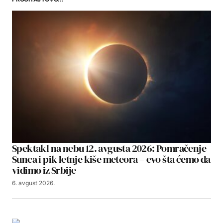
Spektakl na nebu 12. avgusta 2026: Pomračenje
Sunca i pik letnje kiše meteora – evo šta ćemo da
vidimo iz Srbije
6. avgust 2026.