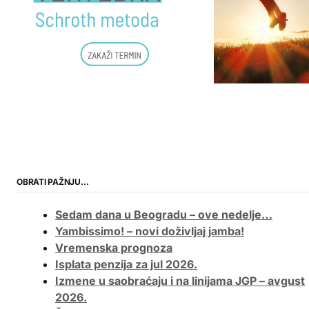
OBRATI PAŽNJU…
Sedam dana u Beogradu – ove nedelje…
Yambissimo! – novi doživljaj jamba!
Vremenska prognoza
Isplata penzija za jul 2026.
Izmene u saobraćaju i na linijama JGP – avgust
2026.