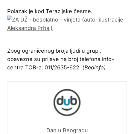
Polazak je kod Terazijske česme.
Zbog ograničenog broja ljudi u grupi,
obavezne su prijave na broj telefona info-
centra TOB-a: 011/2635-622.
(Beoinfo)
Dan u Beogradu