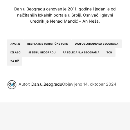
Dan u Beogradu osnovan je 2011. godine i jedan je od
najčitanijih lokalnih portala u Srbiji. Osnivač i glavni
urednik je Nenad Mandić – Ah Neša.
AKCIJE
BESPLATNE TURISTIČKE TURE
DAN OSLOBOĐENJA BEOGRADA
IZLASCI
JESEN U BEOGRADU
RAZGLEDANJA BEOGRADA
TOB
ZA DŽ
Autor:
Dan u Beogradu
Objavljeno
14. oktobar 2024.