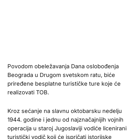
Povodom obeležavanja Dana oslobođenja
Beograda u Drugom svetskom ratu, biće
priređene besplatne turističke ture koje će
realizovati TOB.
Kroz sećanje na slavnu oktobarsku nedelju
1944. godine i jednu od najznačajnijih vojnih
operacija u staroj Jugoslaviji vodiće licenirani
turistički vodič koji će ispričati istorijske