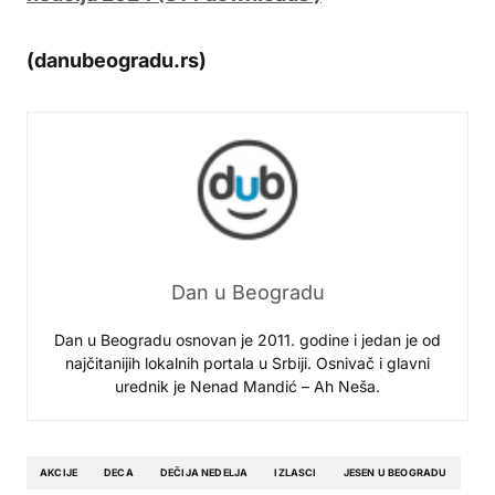
(danubeogradu.rs)
Dan u Beogradu
Dan u Beogradu osnovan je 2011. godine i jedan je od
najčitanijih lokalnih portala u Srbiji. Osnivač i glavni
urednik je Nenad Mandić – Ah Neša.
AKCIJE
DECA
DEČIJA NEDELJA
IZLASCI
JESEN U BEOGRADU