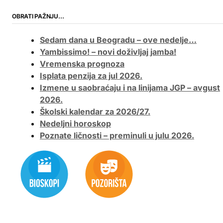
OBRATI PAŽNJU…
Sedam dana u Beogradu – ove nedelje…
Yambissimo! – novi doživljaj jamba!
Vremenska prognoza
Isplata penzija za jul 2026.
Izmene u saobraćaju i na linijama JGP – avgust
2026.
Školski kalendar za 2026/27.
Nedeljni horoskop
Poznate ličnosti – preminuli u julu 2026.