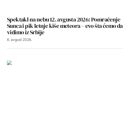
Spektakl na nebu 12. avgusta 2026: Pomračenje
Sunca i pik letnje kiše meteora – evo šta ćemo da
vidimo iz Srbije
6. avgust 2026.