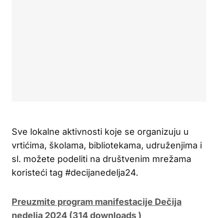
Sve lokalne aktivnosti koje se organizuju u
vrtićima, školama, bibliotekama, udruženjima i
sl. možete podeliti na društvenim mrežama
koristeći tag #decijanedelja24.
Preuzmite program manifestacije Dečija
nedelja 2024 (314 downloads )