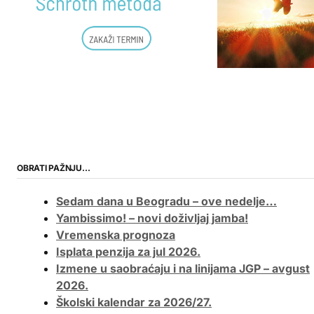
OBRATI PAŽNJU…
Sedam dana u Beogradu – ove nedelje…
Yambissimo! – novi doživljaj jamba!
Vremenska prognoza
Isplata penzija za jul 2026.
Izmene u saobraćaju i na linijama JGP – avgust
2026.
Školski kalendar za 2026/27.