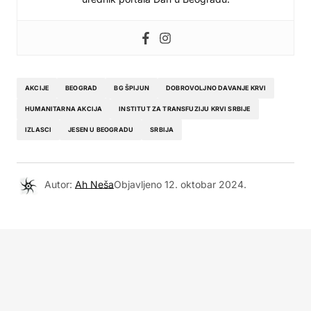
AKCIJE
BEOGRAD
BG ŠPIJUN
DOBROVOLJNO DAVANJE KRVI
HUMANITARNA AKCIJA
INSTITUT ZA TRANSFUZIJU KRVI SRBIJE
IZLASCI
JESEN U BEOGRADU
SRBIJA
Autor:
Ah Neša
Objavljeno
12. oktobar 2024.