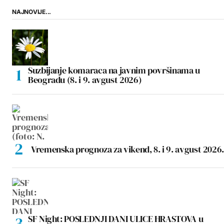
NAJNOVIJE...
Suzbijanje komaraca na javnim površinama u
Beogradu (8. i 9. avgust 2026)
Vremenska prognoza za vikend, 8. i 9. avgust 2026.
SF Night: POSLEDNJI DANI ULICE HRASTOVA u