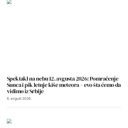
Spektakl na nebu 12. avgusta 2026: Pomračenje
Sunca i pik letnje kiše meteora – evo šta ćemo da
vidimo iz Srbije
6. avgust 2026.