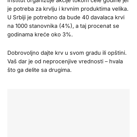
Institut organizuje akcije tokom cele godine jer
je potreba za krvlju i krvnim produktima velika.
U Srbiji je potrebno da bude 40 davalaca krvi
na 1000 stanovnika (4%), a taj procenat se
godinama kreće oko 3%.
Dobrovoljno dajte krv u svom gradu ili opštini.
Vaš dar je od neprocenjive vrednosti – hvala
što ga delite sa drugima.