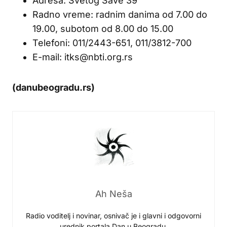
Adresa: Svetog Save 39
Radno vreme: radnim danima od 7.00 do
19.00, subotom od 8.00 do 15.00
Telefoni: 011/2443-651, 011/3812-700
E-mail: itks@nbti.org.rs
(danubeogradu.rs)
Ah Neša
Radio voditelj i novinar, osnivač je i glavni i odgovorni
urednik portala Dan u Beogradu.