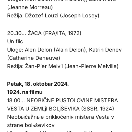
(Jeanne Morreau)
Režija: Džozef Louzi (Joseph Losey)
20.30… ŽACA (FRA/ITA, 1972)
Un flic
Uloge: Alen Delon (Alain Delon), Katrin Denev
(Catherine Deneuve)
Režija: Žan-Pjer Melvil (Jean-Pierre Melville)
Petak, 18. oktobar 2024.
1924. na filmu
18.00… NEOBIČNE PUSTOLOVINE MISTERA
VESTA U ZEMLjI BOLjŠEVIKA (SSSR, 1924)
Neobыčaйnыe priklюčeniя mistera Vesta v
strane bolьševikov