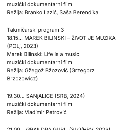
muzički dokumentarni film
Režija: Branko Lazić, Saša Berendika
Takmičarski program 3
18.15… MAREK BILINSKI – ŽIVOT JE MUZIKA
(POLj, 2023)
Marek Bilinski: Life is a music
muzički dokumentarni film
Režija: Gžegož Bžozovič (Grzegorz
Brzozowicz)
19.30… SANjALICE (SRB, 2024)
muzički dokumentarni film
Režija: Vladimir Petrović
21.00… GRANDPA GURU (SLO/HRV, 2023)