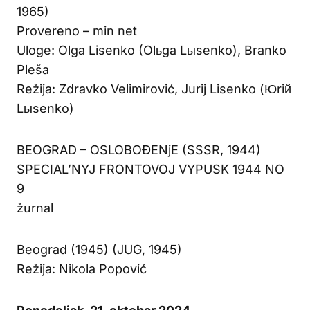
1965)
Provereno – min net
Uloge: Olga Lisenko (Olьga Lыsenko), Branko
Pleša
Režija: Zdravko Velimirović, Jurij Lisenko (Юriй
Lыsenko)
BEOGRAD – OSLOBOĐENjE (SSSR, 1944)
SPECIAL’NYJ FRONTOVOJ VYPUSK 1944 NO
9
žurnal
Beograd (1945) (JUG, 1945)
Režija: Nikola Popović