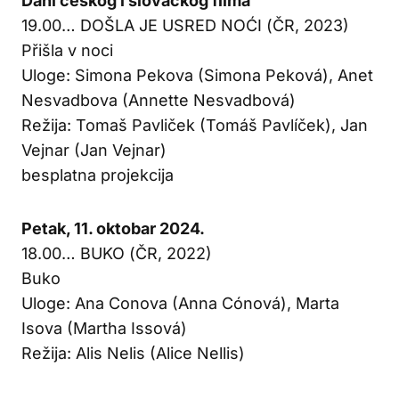
Dani češkog i slovačkog filma
19.00… DOŠLA JE USRED NOĆI (ČR, 2023)
Přišla v noci
Uloge: Simona Pekova (Simona Peková), Anet
Nesvadbova (Annette Nesvadbová)
Režija: Tomaš Pavliček (Tomáš Pavlíček), Jan
Vejnar (Jan Vejnar)
besplatna projekcija
Petak, 11. oktobar 2024.
18.00… BUKO (ČR, 2022)
Buko
Uloge: Ana Conova (Anna Cónová), Marta
Isova (Martha Issová)
Režija: Alis Nelis (Alice Nellis)