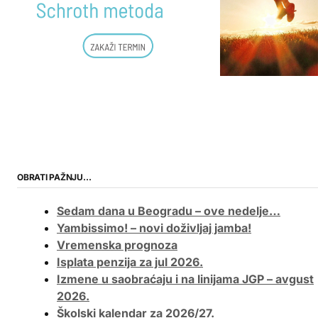
OBRATI PAŽNJU…
Sedam dana u Beogradu – ove nedelje…
Yambissimo! – novi doživljaj jamba!
Vremenska prognoza
Isplata penzija za jul 2026.
Izmene u saobraćaju i na linijama JGP – avgust
2026.
Školski kalendar za 2026/27.