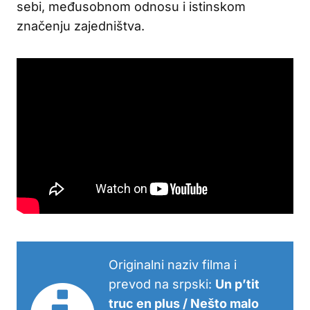
sebi, međusobnom odnosu i istinskom
značenju zajedništva.
Originalni naziv filma i
prevod na srpski:
Un p’tit
truc en plus / Nešto malo