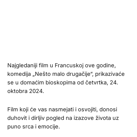
Najgledaniji film u Francuskoj ove godine,
komedija „Nešto malo drugačije“, prikazivaće
se u domaćim bioskopima od četvrtka, 24.
oktobra 2024.
Film koji će vas nasmejati i osvojiti, donosi
duhovit i dirljiv pogled na izazove života uz
puno srca i emocije.