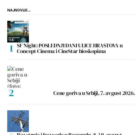
NAJNOVIJE...
SF Night: POSLEDNJI DANI ULICE HRASTOVA u
Concept Cinema i CineStar bioskopima
Cene goriva u Srbiji, 7. avgust 2026.
Bez struje i bez vode u Beogradu, 8. i 9. avgust