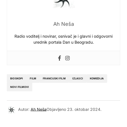
Ah Neša
Radio voditelj i novinar, osnivač je i glavni i odgovorni
urednik portala Dan u Beogradu.
BIOSKOPI
FILM
FRANCUSKI FILM
IZLASCI
KOMEDIJA
NOVI FILMOVI
Autor:
Ah Neša
Objavljeno
23. oktobar 2024.