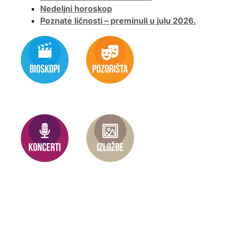
Nedeljni horoskop
Poznate ličnosti – preminuli u julu 2026.