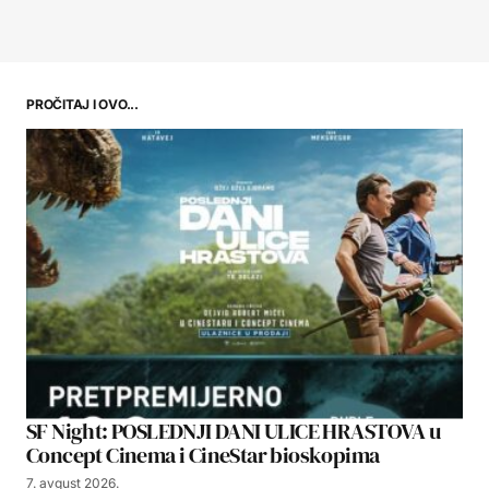
PROČITAJ I OVO...
SF Night: POSLEDNJI DANI ULICE HRASTOVA u
Concept Cinema i CineStar bioskopima
7. avgust 2026.