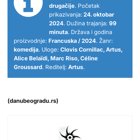
drugačije
. Početak
prikazivanja:
24. oktobar
2024
. Dužina trajanja:
99
minuta
. Država i godina
proizvodnje:
Francuska / 2024
. Žanr:
komedija
. Uloge:
Clovis Cornillac, Artus,
Alice Belaïdi, Marc Riso, Céline
Groussard
. Reditelj:
Artus
.
(danubeogradu.rs)