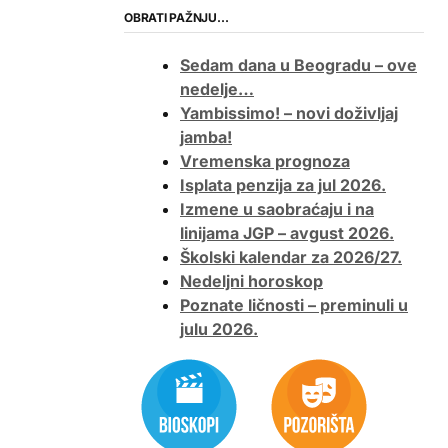
OBRATI PAŽNJU…
Sedam dana u Beogradu – ove
nedelje…
Yambissimo! – novi doživljaj
jamba!
Vremenska prognoza
Isplata penzija za jul 2026.
Izmene u saobraćaju i na
linijama JGP – avgust 2026.
Školski kalendar za 2026/27.
Nedeljni horoskop
Poznate ličnosti – preminuli u
julu 2026.