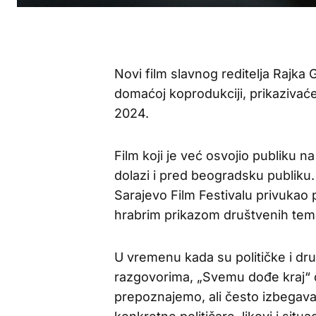
Novi film slavnog reditelja Rajka 
domaćoj koprodukciji, prikazivaće
2024.
Film koji je već osvojio publiku na
dolazi i pred beogradsku publiku.
Sarajevo Film Festivalu privukao p
hrabrim prikazom društvenih tem
U vremenu kada su političke i d
razgovorima, „Svemu dođe kraj“ do
prepoznajemo, ali često izbegava