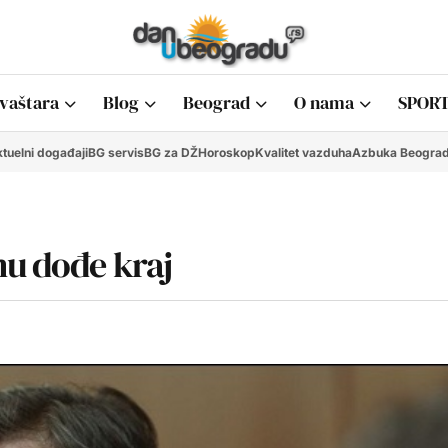
vaštara
Blog
Beograd
O nama
SPORT
tuelni događaji
BG servis
BG za DŽ
Horoskop
Kvalitet vazduha
Azbuka Beogra
mu dođe kraj