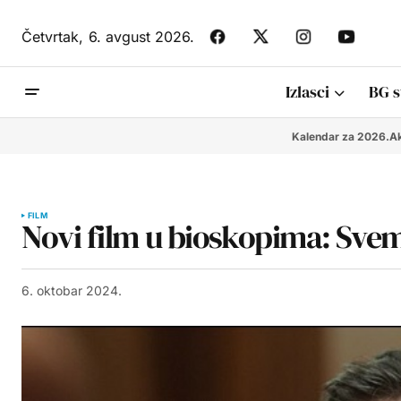
Četvrtak,
6. avgust 2026.
Izlasci
BG s
Kalendar za 2026.
Ak
FILM
Novi film u bioskopima: Sve
6. oktobar 2024.