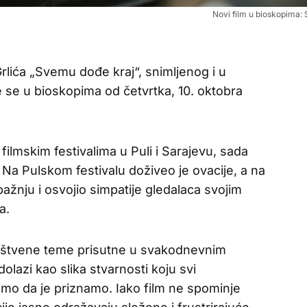
Novi film u bioskopima:
Grlića „Svemu dođe kraj“, snimljenog i u
 se u bioskopima od četvrtka, 10. oktobra
 filmskim festivalima u Puli i Sarajevu, sada
 Na Pulskom festivalu doživeo je ovacije, a na
ažnju i osvojio simpatije gledalaca svojim
a.
ruštvene teme prisutne u svakodnevnim
lazi kao slika stvarnosti koju svi
mo da je priznamo. Iako film ne spominje