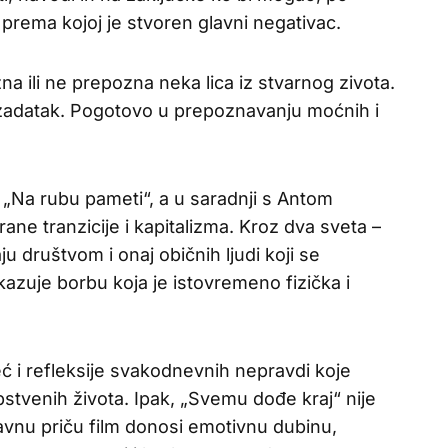
a prema kojoj je stvoren glavni negativac.
na ili ne prepozna neka lica iz stvarnog zivota.
 zadatak. Pogotovo u prepoznavanju moćnih i
m „Na rubu pameti“, a u saradnji s Antom
ane tranzicije i kapitalizma. Kroz dva sveta –
ju društvom i onaj običnih ljudi koji se
azuje borbu koja je istovremeno fizička i
eć i refleksije svakodnevnih nepravdi koje
tvenih života. Ipak, „Svemu dođe kraj“ nije
avnu priču film donosi emotivnu dubinu,