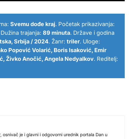
ilma:
Svemu dođe kraj
. Početak prikazivanja:
. Dužina trajanja:
89 minuta
. Države i godina
tska, Srbija / 2024
. Žanr:
triler
. Uloge:
ko Popović Volarić, Boris Isaković, Emir
ć, Živko Anočić, Angela Nedyalkov
. Reditelj:
r, osnivač je i glavni i odgovorni urednik portala Dan u