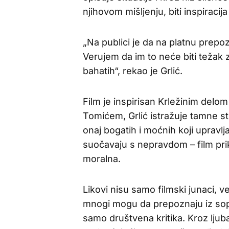
njihovom mišljenju, biti inspiracij
„Na publici je da na platnu prepoz
Verujem da im to neće biti težak
bahatih“, rekao je Grlić.
Film je inspirisan Krležinim delo
Tomićem, Grlić istražuje tamne str
onaj bogatih i moćnih koji upravlja
suočavaju s nepravdom – film prik
moralna.
Likovi nisu samo filmski junaci, v
mnogi mogu da prepoznaju iz sops
samo društvena kritika. Kroz ljub