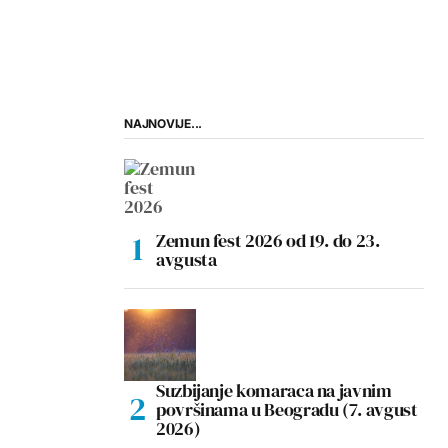
NAJNOVIJE...
Zemun fest 2026 od 19. do 23.
avgusta
Suzbijanje komaraca na javnim
površinama u Beogradu (7. avgust
2026)