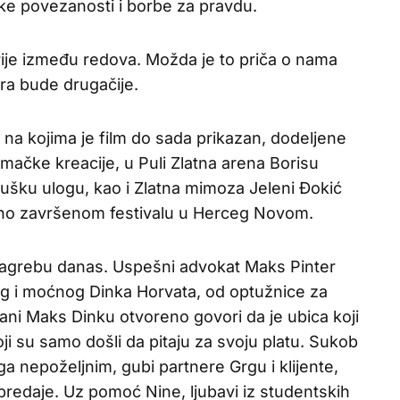
ke povezanosti i borbe za pravdu.
krije između redova. Možda je to priča o nama
ra bude drugačije.
na kojima je film do sada prikazan, dodeljene
mačke kreacije, u Puli Zlatna arena Borisu
ušku ulogu, kao i Zlatna mimoza Jeleni Đokić
vno završenom festivalu u Herceg Novom.
Zagrebu danas. Uspešni advokat Maks Pinter
tog i moćnog Dinka Horvata, od optužnice za
jani Maks Dinku otvoreno govori da je ubica koji
i su samo došli da pitaju za svoju platu. Sukob
ga nepoželjnim, gubi partnere Grgu i klijente,
 predaje. Uz pomoć Nine, ljubavi iz studentskih