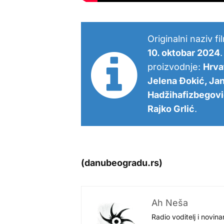
Originalni naziv f
10. oktobar 2024
proizvodnje:
Hrva
Jelena Đokić, Jan
Hadžihafizbegovi
Rajko Grlić
.
(danubeogradu.rs)
Ah Neša
Radio voditelj i novina