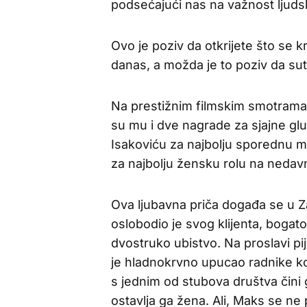
podsećajući nas na važnost ljuds
Ovo je poziv da otkrijete što se 
danas, a možda je to poziv da sut
Na prestižnim filmskim smotrama 
su mu i dve nagrade za sjajne glu
Isakoviću za najbolju sporednu m
za najbolju žensku rolu na neda
Ova ljubavna priča događa se u 
oslobodio je svog klijenta, boga
dvostruko ubistvo. Na proslavi pi
je hladnokrvno upucao radnike koj
s jednim od stubova društva čini 
ostavlja ga žena. Ali, Maks se ne