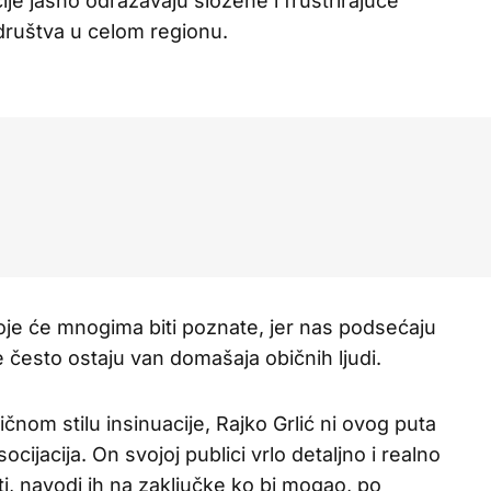
acije jasno odražavaju složene i frustrirajuće
društva u celom regionu.
oje će mnogima biti poznate, jer nas podsećaju
e često ostaju van domašaja običnih ljudi.
čnom stilu insinuacije, Rajko Grlić ni ovog puta
ocijacija. On svojoj publici vrlo detaljno i realno
sti, navodi ih na zaključke ko bi mogao, po