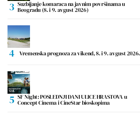
Suzbijanje komaraca na javnim površinama u
Beogradu (8. i 9. avgust 2026)
Vremenska prognoza za vikend, 8. i 9. avgust 2026.
SF Night: POSLEDNJI DANI ULICE HRASTOVA u
Concept Cinema i CineStar bioskopima