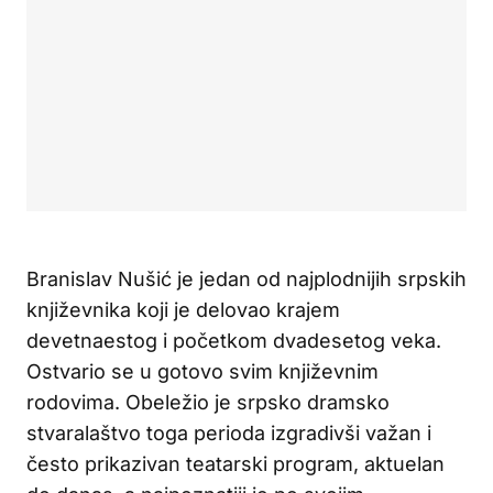
Branislav Nušić je jedan od najplodnijih srpskih
književnika koji je delovao krajem
devetnaestog i početkom dvadesetog veka.
Ostvario se u gotovo svim književnim
rodovima. Obeležio je srpsko dramsko
stvaralaštvo toga perioda izgradivši važan i
često prikazivan teatarski program, aktuelan