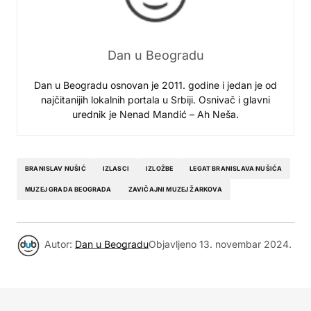
Dan u Beogradu
Dan u Beogradu osnovan je 2011. godine i jedan je od
najčitanijih lokalnih portala u Srbiji. Osnivač i glavni
urednik je Nenad Mandić – Ah Neša.
BRANISLAV NUŠIĆ
IZLASCI
IZLOŽBE
LEGAT BRANISLAVA NUŠIĆA
MUZEJ GRADA BEOGRADA
ZAVIČAJNI MUZEJ ŽARKOVA
Autor:
Dan u Beogradu
Objavljeno
13. novembar 2024.