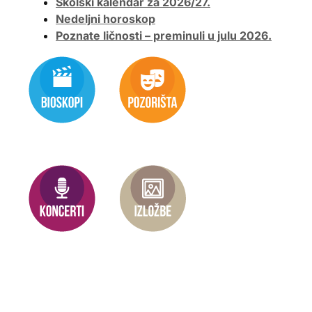
Školski kalendar za 2026/27.
Nedeljni horoskop
Poznate ličnosti – preminuli u julu 2026.