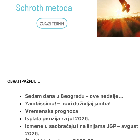
OBRATI PAŽNJU…
Sedam dana u Beogradu – ove nedelje…
Yambissimo! – novi doživljaj jamba!
Vremenska prognoza
Isplata penzija za jul 2026.
Izmene u saobraćaju i na linijama JGP – avgust
2026.