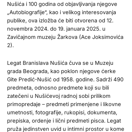
Nušića i 100 godina od objavljivanja njegove
„Autobiografije“, kao i velikog interesovanja
publike, ova izložba će biti otvorena od 12.
novembra 2024. do 19. januara 2025. u
Zavičajnom muzeju Žarkova (Ace Joksimovića
2).
Legat Branislava Nušića čuva se u Muzeju
grada Beograda, kao poklon njegove ćerke
Gite Predić-Nušić od 1958. godine. Sadrži 490
predmeta, odnosno predmete koji su bili
zatečeni u Nušićevoj radnoj sobi prilikom
primopredaje – predmeti primenjene i likovne
umetnosti, fotografije, rukopisi, dokumenta,
prepiska, ordenje i lični predmeti pisca. Legat
pruža jedinstven uvid u intimni prostor u kome