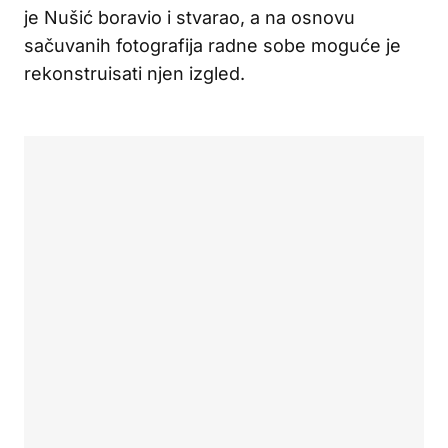
je Nušić boravio i stvarao, a na osnovu
sačuvanih fotografija radne sobe moguće je
rekonstruisati njen izgled.