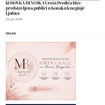
KOSOVKA DEVOJKA Uroša Predića biće
predstavljena publici u Konaku kneginje
Ljubice
24. jun 2026.
OGLASI