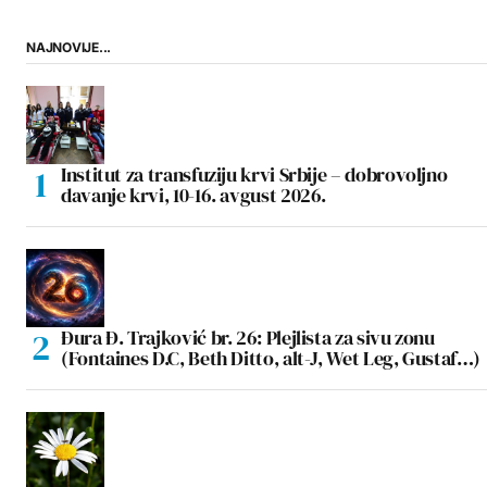
NAJNOVIJE...
Institut za transfuziju krvi Srbije – dobrovoljno
davanje krvi, 10-16. avgust 2026.
Đura Đ. Trajković br. 26: Plejlista za sivu zonu
(Fontaines D.C, Beth Ditto, alt-J, Wet Leg, Gustaf…)