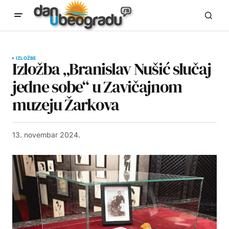
IZLOŽBE
Izložba „Branislav Nušić slučaj
jedne sobe“ u Zavičajnom
muzeju Žarkova
13. novembar 2024.