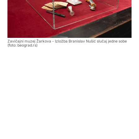
Zavičajni muzej Žarkova - Izložba Branislav Nušić slučaj jedne sobe
(foto: beograd.rs)