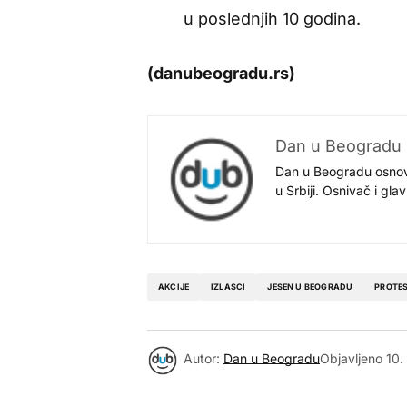
u poslednjih 10 godina.
(danubeogradu.rs)
Dan u Beogradu
Dan u Beogradu osnovan
u Srbiji. Osnivač i gl
AKCIJE
IZLASCI
JESEN U BEOGRADU
PROTES
Autor:
Dan u Beogradu
Objavljeno
10.