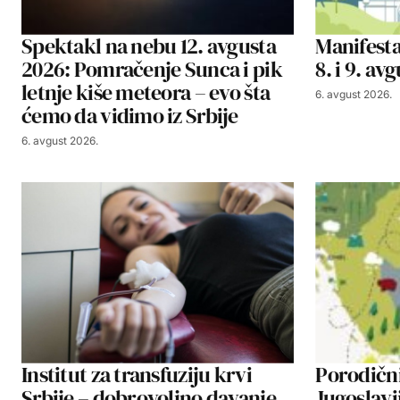
Spektakl na nebu 12. avgusta
Manifesta
2026: Pomračenje Sunca i pik
8. i 9. av
letnje kiše meteora – evo šta
6. avgust 2026.
ćemo da vidimo iz Srbije
6. avgust 2026.
Institut za transfuziju krvi
Porodičn
Srbije – dobrovoljno davanje
Jugoslavi