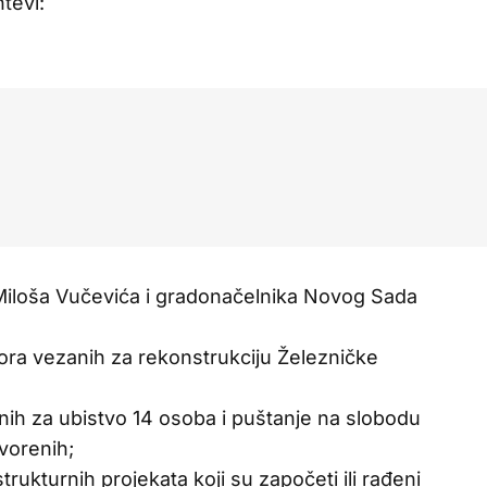
htevi:
Miloša Vučevića i gradonačelnika Novog Sada
ovora vezanih za rekonstrukciju Železničke
nih za ubistvo 14 osoba i puštanje na slobodu
tvorenih;
trukturnih projekata koji su započeti ili rađeni