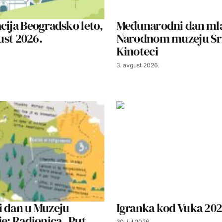
cija Beogradsko leto,
Međunarodni dan ml
gust 2026.
Narodnom muzeju Srb
Kinoteci
3. avgust 2026.
i dan u Muzeju
Igranka kod Vuka 20
je: Radionica „Put
30. jul 2026.