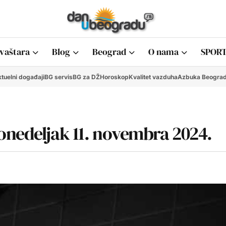
vaštara
Blog
Beograd
O nama
SPORT
tuelni događaji
BG servis
BG za DŽ
Horoskop
Kvalitet vazduha
Azbuka Beogra
onedeljak 11. novembra 2024.