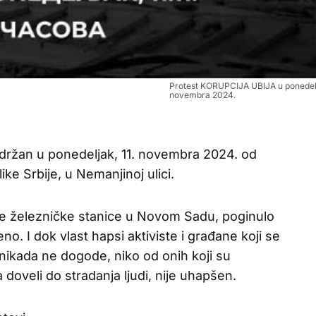
Protest KORUPCIJA UBIJA u ponedelj
novembra 2024.
ržan u ponedeljak, 11. novembra 2024. od
ke Srbije, u Nemanjinoj ulici.
e železničke stanice u Novom Sadu, poginulo
eno. I dok vlast hapsi aktiviste i građane koji se
nikada ne dogode, niko od onih koji su
doveli do stradanja ljudi, nije uhapšen.