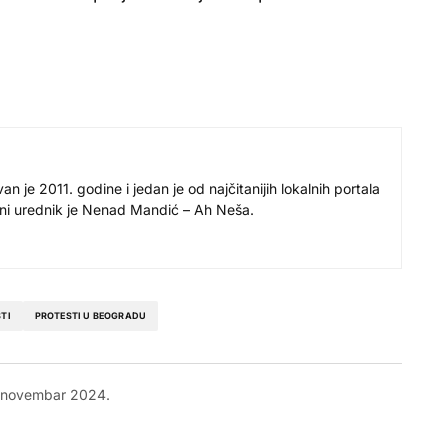
 je 2011. godine i jedan je od najčitanijih lokalnih portala
avni urednik je Nenad Mandić – Ah Neša.
TI
PROTESTI U BEOGRADU
 novembar 2024.