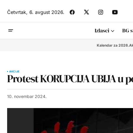
Četvrtak,
6. avgust 2026.
Izlasci
BG s
Kalendar za 2026.
Ak
AKCIJE
Protest KORUPCIJA UBIJA u p
10. novembar 2024.