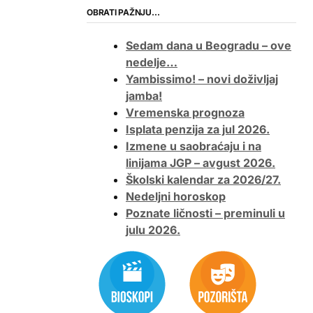
OBRATI PAŽNJU…
Sedam dana u Beogradu – ove
nedelje…
Yambissimo! – novi doživljaj
jamba!
Vremenska prognoza
Isplata penzija za jul 2026.
Izmene u saobraćaju i na
linijama JGP – avgust 2026.
Školski kalendar za 2026/27.
Nedeljni horoskop
Poznate ličnosti – preminuli u
julu 2026.