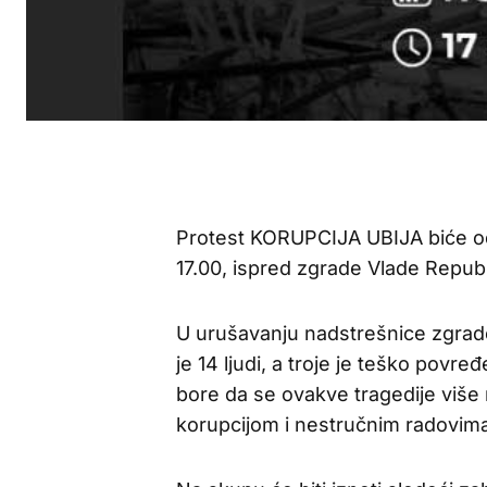
Protest KORUPCIJA UBIJA biće od
17.00, ispred zgrade Vlade Republi
U urušavanju nadstrešnice zgrad
je 14 ljudi, a troje je teško povređ
bore da se ovakve tragedije više 
korupcijom i nestručnim radovima 