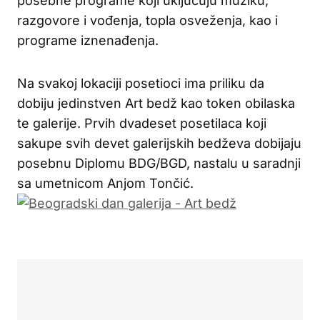
posebne programe koji uključuju muziku,
razgovore i vođenja, topla osveženja, kao i
programe iznenađenja.
Na svakoj lokaciji posetioci ima priliku da
dobiju jedinstven Art bedž kao token obilaska
te galerije. Prvih dvadeset posetilaca koji
sakupe svih devet galerijskih bedževa dobijaju
posebnu Diplomu BDG/BGD, nastalu u saradnji
sa umetnicom Anjom Tončić.