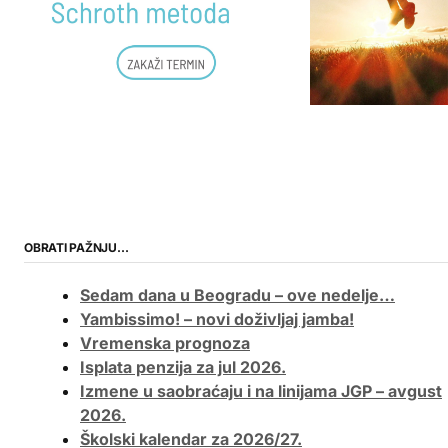
OBRATI PAŽNJU…
Sedam dana u Beogradu – ove nedelje…
Yambissimo! – novi doživljaj jamba!
Vremenska prognoza
Isplata penzija za jul 2026.
Izmene u saobraćaju i na linijama JGP – avgust
2026.
Školski kalendar za 2026/27.