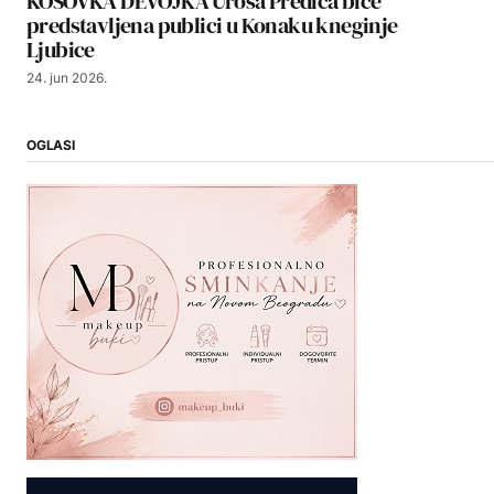
KOSOVKA DEVOJKA Uroša Predića biće
predstavljena publici u Konaku kneginje
Ljubice
24. jun 2026.
OGLASI