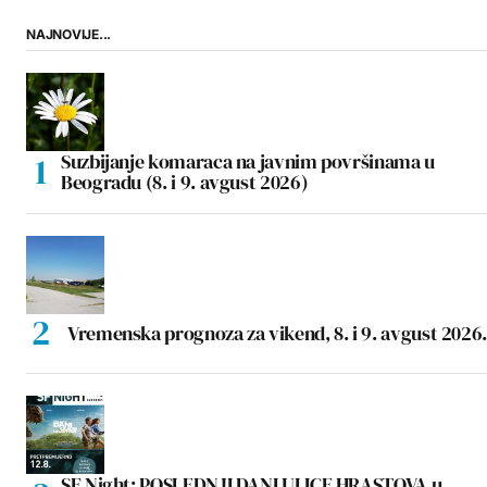
NAJNOVIJE...
Suzbijanje komaraca na javnim površinama u
Beogradu (8. i 9. avgust 2026)
Vremenska prognoza za vikend, 8. i 9. avgust 2026.
SF Night: POSLEDNJI DANI ULICE HRASTOVA u