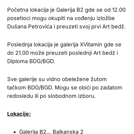
Početna lokacija je Galerija B2 gde se od 12.00
posetioci mogu okupiti na vođenju izložbe
Dušana Petrovića i preuzeti svoj prvi Art bedž.
Poslednja lokacija je galerija XVitamin gde se
do 21.00 može preuzeti poslednji Art bedž i
Diploma BDG/BGD.
Sve galerije su vidno obeležene žutom
tačkom BDG/BGD. Mogu se obići po zadatom
redosledu ili po slobodnom izboru.
Lokacije:
Galerija B2… Balkanska 2