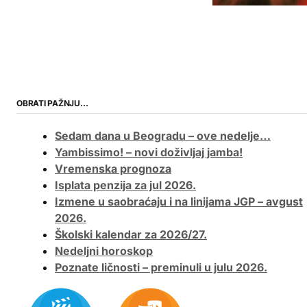
OBRATI PAŽNJU…
Sedam dana u Beogradu – ove nedelje…
Yambissimo! – novi doživljaj jamba!
Vremenska prognoza
Isplata penzija za jul 2026.
Izmene u saobraćaju i na linijama JGP – avgust
2026.
Školski kalendar za 2026/27.
Nedeljni horoskop
Poznate ličnosti – preminuli u julu 2026.