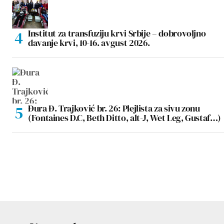
Institut za transfuziju krvi Srbije – dobrovoljno
davanje krvi, 10-16. avgust 2026.
Đura Đ. Trajković br. 26: Plejlista za sivu zonu
(Fontaines D.C, Beth Ditto, alt-J, Wet Leg, Gustaf…)