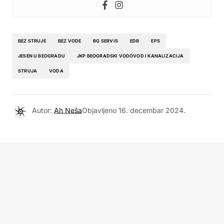
BEZ STRUJE
BEZ VODE
BG SERVIS
EDB
EPS
JESEN U BEOGRADU
JKP BEOGRADSKI VODOVOD I KANALIZACIJA
STRUJA
VODA
Autor:
Ah Neša
Objavljeno
16. decembar 2024.