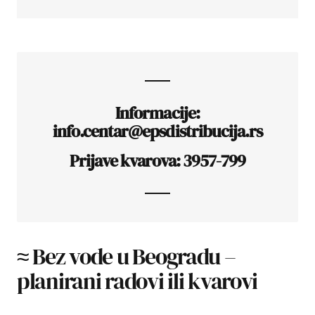
Informacije:
info.centar@epsdistribucija.rs
Prijave kvarova: 3957-799
≈ Bez vode u Beogradu –
planirani radovi ili kvarovi