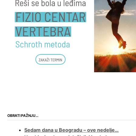
OBRATI PAŽNJU…
Sedam dana u Beogradu – ove nedelje…