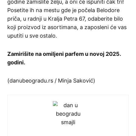
godine zamislite želju, a oni će ispuniti čak tri!
Posetite ih na mestu gde je počela Belodore
priča, u radnji u Kralja Petra 67, odaberite bilo
koji proizvod iz asortimana, a zaposleni će vas
uputiti u sve ostalo.
Zamirišite na omiljeni parfem u novoj 2025.
godini.
(danubeogradu.rs / Minja Saković)