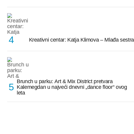
Kreativni centar: Katja Klimova – Mlađa sestra
Brunch u parku: Art & Mix District pretvara
Kalemegdan u najveći dnevni „dance floor“ ovog
leta