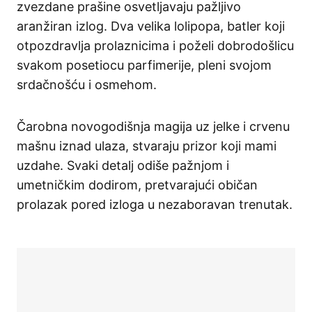
zvezdane prašine osvetljavaju pažljivo
aranžiran izlog. Dva velika lolipopa, batler koji
otpozdravlja prolaznicima i poželi dobrodošlicu
svakom posetiocu parfimerije, pleni svojom
srdačnošću i osmehom.
Čarobna novogodišnja magija uz jelke i crvenu
mašnu iznad ulaza, stvaraju prizor koji mami
uzdahe. Svaki detalj odiše pažnjom i
umetničkim dodirom, pretvarajući običan
prolazak pored izloga u nezaboravan trenutak.