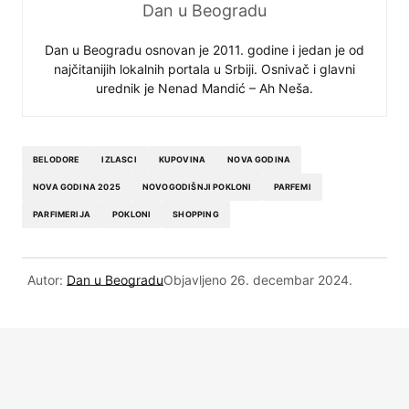
Dan u Beogradu
Dan u Beogradu osnovan je 2011. godine i jedan je od
najčitanijih lokalnih portala u Srbiji. Osnivač i glavni
urednik je Nenad Mandić – Ah Neša.
BELODORE
IZLASCI
KUPOVINA
NOVA GODINA
NOVA GODINA 2025
NOVOGODIŠNJI POKLONI
PARFEMI
PARFIMERIJA
POKLONI
SHOPPING
Autor:
Dan u Beogradu
Objavljeno
26. decembar 2024.