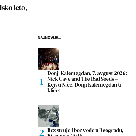
sko leto,
NAJNOVIJE...
Donji Kalemegdan, 7. avgust 2026:
Nick Cave and The Bad Seeds –
Kejvu Niče, Donji Kalemegdan ti
kliče!
Bez struje i bez vode u Beogradu,
10. avgust 2026.