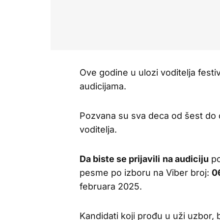
Ove godine u ulozi voditelja festiv
audicijama.
Pozvana su sva deca od šest do d
voditelja.
Da biste se prijavili
na audiciju
po
pesme po izboru na Viber broj:
0
februara 2025.
Kandidati koji prođu u uži uzbor, 