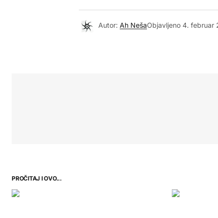
Autor:
Ah Neša
Objavljeno
4. februar
PROČITAJ I OVO...