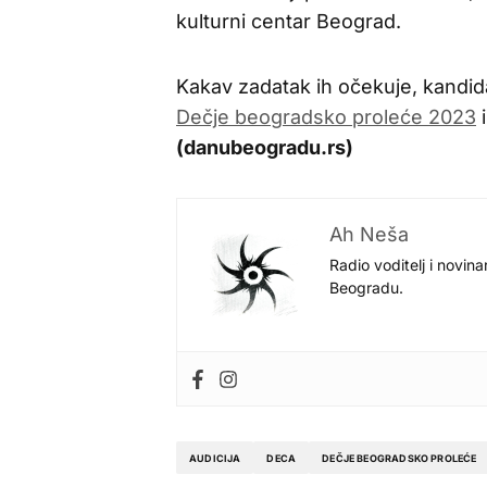
kulturni centar Beograd.
Kakav zadatak ih očekuje, kandid
Dečje beogradsko proleće 2023
(danubeogradu.rs)
Ah Neša
Radio voditelj i novina
Beogradu.
AUDICIJA
DECA
DEČJE BEOGRADSKO PROLEĆE