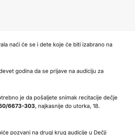
ala naći će se i dete koje će biti izabrano na
evet godina da se prijave na audiciju za
trebno je da pošaljete snimak recitacije dečje
60/6673-303
, najkasnije do utorka, 18.
biće pozvani na drugi krug audicije u Dečji