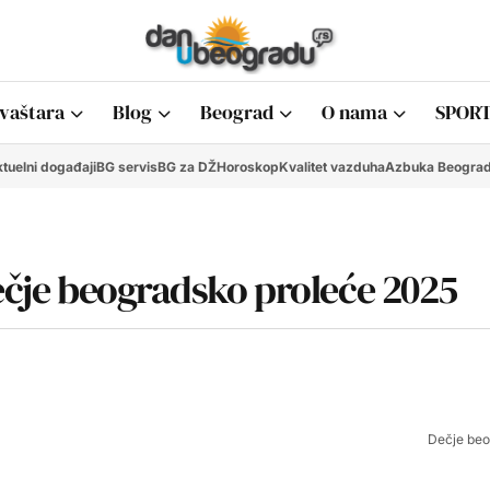
vaštara
Blog
Beograd
O nama
SPORT
tuelni događaji
BG servis
BG za DŽ
Horoskop
Kvalitet vazduha
Azbuka Beogra
Dečje beogradsko proleće 2025
Dečje beo