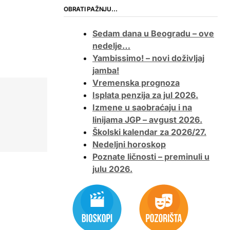
OBRATI PAŽNJU…
Sedam dana u Beogradu – ove
nedelje…
Yambissimo! – novi doživljaj
jamba!
Vremenska prognoza
Isplata penzija za jul 2026.
Izmene u saobraćaju i na
linijama JGP – avgust 2026.
Školski kalendar za 2026/27.
Nedeljni horoskop
Poznate ličnosti – preminuli u
julu 2026.