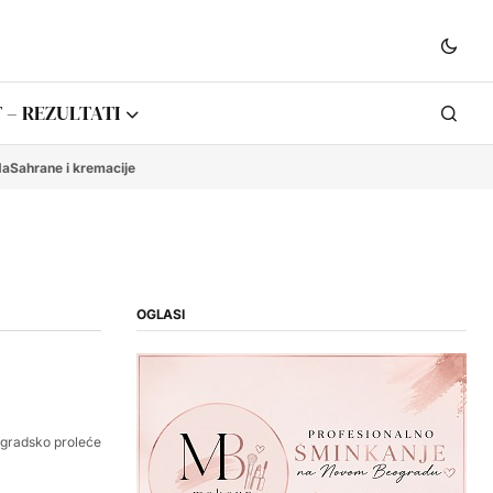
 – REZULTATI
da
Sahrane i kremacije
OGLASI
gradsko proleće