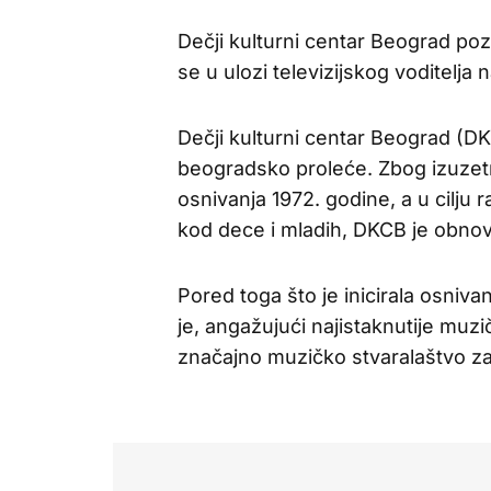
Dečji kulturni centar Beograd poz
se u ulozi televizijskog voditelj
Dečji kulturni centar Beograd (D
beogradsko proleće. Zbog izuzetn
osnivanja 1972. godine, a u cilju r
kod dece i mladih, DKCB je obnovi
Pored toga što je inicirala osniva
je, angažujući najistaknutije muzi
značajno muzičko stvaralaštvo za