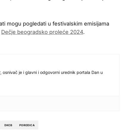
ati mogu pogledati u festivalskim emisijama
i
Dečje beogradsko proleće 2024
.
r, osnivač je i glavni i odgovorni urednik portala Dan u
DKCB
PORODICA