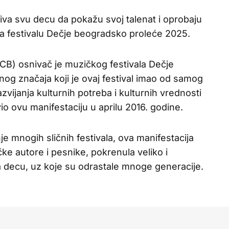
iva svu decu da pokažu svoj talenat i oprobaju
a na festivalu Dečje beogradsko proleće 2025.
KCB) osnivač je muzičkog festivala Dečje
og značaja koji je ovaj festival imao od samog
azvijanja kulturnih potreba i kulturnih vrednosti
o ovu manifestaciju u aprilu 2016. godine.
nje mnogih sličnih festivala, ova manifestacija
čke autore i pesnike, pokrenula veliko i
 decu, uz koje su odrastale mnoge generacije.