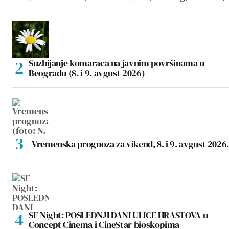
Suzbijanje komaraca na javnim površinama u
Beogradu (8. i 9. avgust 2026)
Vremenska prognoza za vikend, 8. i 9. avgust 2026.
SF Night: POSLEDNJI DANI ULICE HRASTOVA u
Concept Cinema i CineStar bioskopima