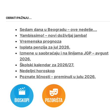
OBRATI PAŽNJU…
Sedam dana u Beogradu – ove nedelje…
Yambissimo! – novi doživljaj jamba!
Vremenska prognoza
Isplata penzija za jul 2026.
Izmene u saobraćaju i na linijama JGP – avgust
2026.
Školski kalendar za 2026/27.
Nedeljni horoskop
Poznate ličnosti – preminuli u julu 2026.