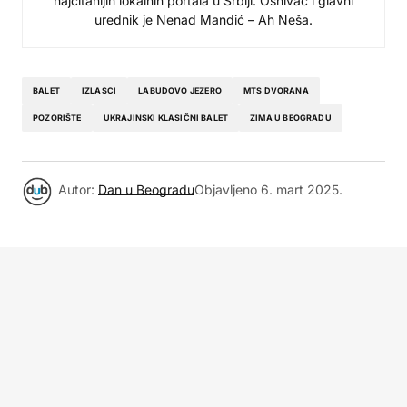
najčitanijih lokalnih portala u Srbiji. Osnivač i glavni
urednik je Nenad Mandić – Ah Neša.
BALET
IZLASCI
LABUDOVO JEZERO
MTS DVORANA
POZORIŠTE
UKRAJINSKI KLASIČNI BALET
ZIMA U BEOGRADU
Autor:
Dan u Beogradu
Objavljeno
6. mart 2025.