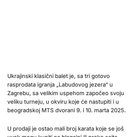
Ukrajinski klasični balet je, sa tri gotovo
rasprodata igranja „Labudovog jezera“ u
Zagrebu, sa velikim uspehom započeo svoju
veliku turneju, u okviru koje će nastupiti i u
beogradskoj MTS dvorani 9. i 10. marta 2025.
U prodaji je ostao mali broj karata koje se još