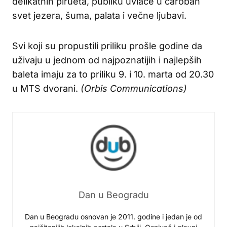
delikatnih pirueta, publiku uvlače u čaroban
svet jezera, šuma, palata i večne ljubavi.
Svi koji su propustili priliku prošle godine da
uživaju u jednom od najpoznatijih i najlepših
baleta imaju za to priliku 9. i 10. marta od 20.30
u MTS dvorani.
(Orbis Communications)
Dan u Beogradu
Dan u Beogradu osnovan je 2011. godine i jedan je od