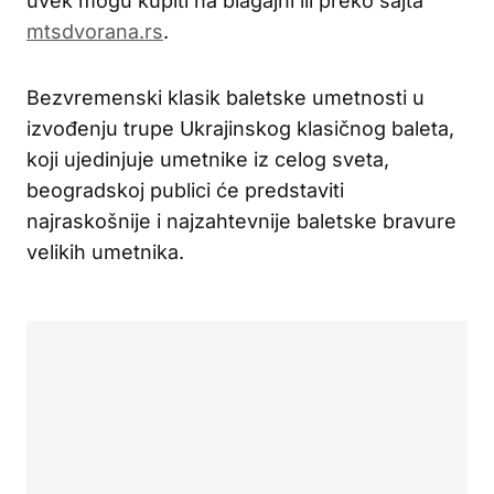
uvek mogu kupiti na blagajni ili preko sajta
mtsdvorana.rs
.
Bezvremenski klasik baletske umetnosti u
izvođenju trupe Ukrajinskog klasičnog baleta,
koji ujedinjuje umetnike iz celog sveta,
beogradskoj publici će predstaviti
najraskošnije i najzahtevnije baletske bravure
velikih umetnika.