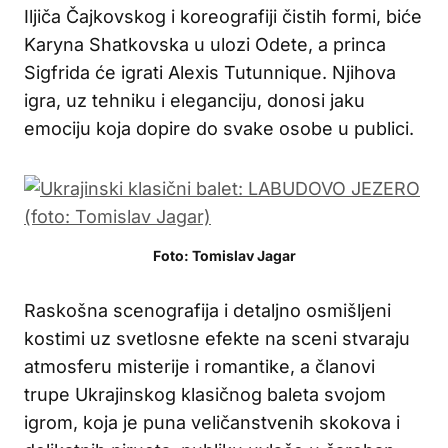
Iljiča Čajkovskog i koreografiji čistih formi, biće
Karyna Shatkovska u ulozi Odete, a princa
Sigfrida će igrati Alexis Tutunnique. Njihova
igra, uz tehniku i eleganciju, donosi jaku
emociju koja dopire do svake osobe u publici.
Foto: Tomislav Jagar
Raskošna scenografija i detaljno osmišljeni
kostimi uz svetlosne efekte na sceni stvaraju
atmosferu misterije i romantike, a članovi
trupe Ukrajinskog klasičnog baleta svojom
igrom, koja je puna veličanstvenih skokova i