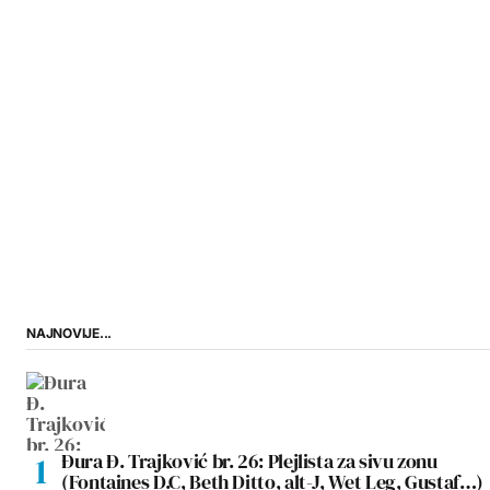
NAJNOVIJE...
Đura Đ. Trajković br. 26: Plejlista za sivu zonu
(Fontaines D.C, Beth Ditto, alt-J, Wet Leg, Gustaf…)