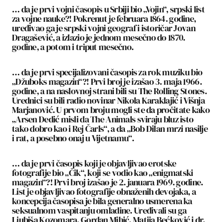
… da je prvi vojni časopis u Srbiji bio „Vojin“, srpski list
za vojne nauke?! Pokrenut je februara 1864. godine,
uređivao ga je srpski vojni geograf i istoričar Jovan
Dragašević, a izlazio je jednom mesečno do 1870.
godine, a potom i triput mesečno.
… da je prvi specijalizovani časopis za rok muziku bio
„Džuboks magazin“?! Prvi broj je izašao 3. maja 1966.
godine, a na naslovnoj strani bili su The Rolling Stones.
Urednici su bili radio novinar Nikola Karaklajić i Višnja
Marjanović. U prvom broju mogli ste da pročitate kako
„Arsen Dedić misli da The Animals sviraju bluz isto
tako dobro kao i Rej Čarls“, a da „Bob Dilan mrzi nasilje
i rat, a posebno onaj u Vijetnamu“.
… da je prvi časopis koji je objavljivao erotske
fotografije bio „Čik“, koji se vodio kao „enigmatski
magazin“?! Prvi broj izašao je 2. januara 1969. godine.
List je objavljivao fotografije obnaženih devojaka, a
koncepcija časopisa je bila generalno usmerena ka
seksualnom vaspitanju omladine. Uređivali su ga
Ljubiša Kozomara, Gordan Mihić, Matija Bećković i dr.