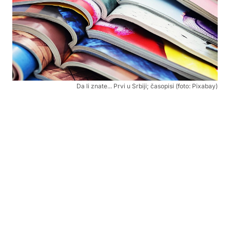
Da li znate... Prvi u Srbiji; časopisi (foto: Pixabay)