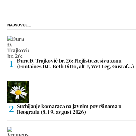
NAJNOVIJE...
Đura Đ. Trajković br. 26: Plejlista za sivu zonu
(Fontaines D.C, Beth Ditto, alt-J, Wet Leg, Gustaf…)
Suzbijanje komaraca na javnim površinama u
Beogradu (8. i 9. avgust 2026)