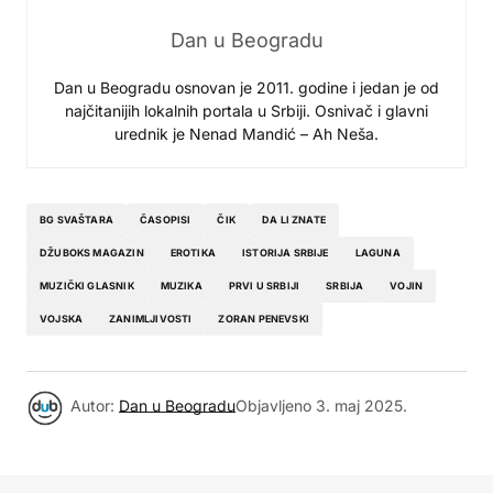
Dan u Beogradu
Dan u Beogradu osnovan je 2011. godine i jedan je od
najčitanijih lokalnih portala u Srbiji. Osnivač i glavni
urednik je Nenad Mandić – Ah Neša.
BG SVAŠTARA
ČASOPISI
ČIK
DA LI ZNATE
DŽUBOKS MAGAZIN
EROTIKA
ISTORIJA SRBIJE
LAGUNA
MUZIČKI GLASNIK
MUZIKA
PRVI U SRBIJI
SRBIJA
VOJIN
VOJSKA
ZANIMLJIVOSTI
ZORAN PENEVSKI
Autor:
Dan u Beogradu
Objavljeno
3. maj 2025.