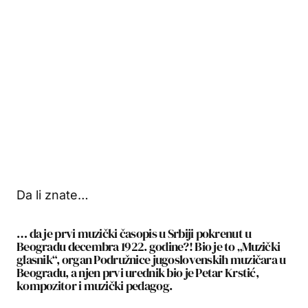
Da li znate…
… da je prvi muzički časopis u Srbiji pokrenut u
Beogradu decembra 1922. godine?! Bio je to „Muzički
glasnik“, organ Podružnice jugoslovenskih muzičara u
Beogradu, a njen prvi urednik bio je Petar Krstić,
kompozitor i muzički pedagog.