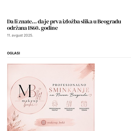
Da li znate… da je prva izložba slika u Beogradu
održana 1860. godine
11. avgust 2025.
OGLASI