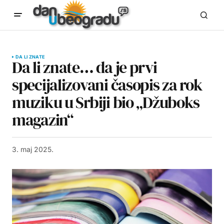
DA LI ZNATE
Da li znate… da je prvi
specijalizovani časopis za rok
muziku u Srbiji bio „Džuboks
magazin“
3. maj 2025.