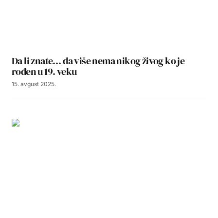
Da li znate… da više nema nikog živog ko je
rođen u 19. veku
15. avgust 2025.