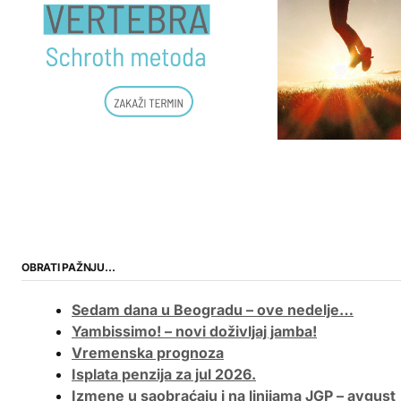
OBRATI PAŽNJU…
Sedam dana u Beogradu – ove nedelje…
Yambissimo! – novi doživljaj jamba!
Vremenska prognoza
Isplata penzija za jul 2026.
Izmene u saobraćaju i na linijama JGP – avgust