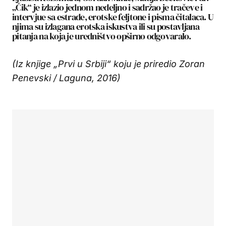
„Čik“ je izlazio jednom nedeljno i sadržao je tračeve i
intervjue sa estrade, erotske feljtone i pisma čitalaca. U
njima su izlagana erotska iskustva ili su postavljana
pitanja na koja je uredništvo opširno odgovaralo.
(Iz knjige „Prvi u Srbiji“ koju je priredio Zoran
Penevski / Laguna, 2016)