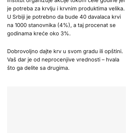
Institut organizuje akcije tokom cele godine jer
je potreba za krvlju i krvnim produktima velika.
U Srbiji je potrebno da bude 40 davalaca krvi
na 1000 stanovnika (4%), a taj procenat se
godinama kreće oko 3%.
Dobrovoljno dajte krv u svom gradu ili opštini.
Vaš dar je od neprocenjive vrednosti – hvala
što ga delite sa drugima.