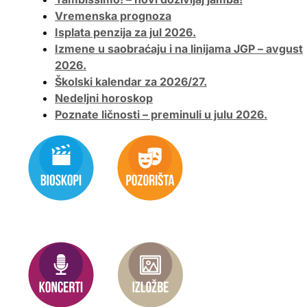
Vremenska prognoza
Isplata penzija za jul 2026.
Izmene u saobraćaju i na linijama JGP – avgust
2026.
Školski kalendar za 2026/27.
Nedeljni horoskop
Poznate ličnosti – preminuli u julu 2026.