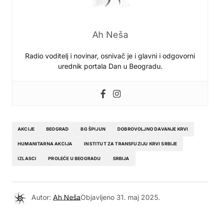
Ah Neša
Radio voditelj i novinar, osnivač je i glavni i odgovorni
urednik portala Dan u Beogradu.
AKCIJE
BEOGRAD
BG ŠPIJUN
DOBROVOLJNO DAVANJE KRVI
HUMANITARNA AKCIJA
INSTITUT ZA TRANSFUZIJU KRVI SRBIJE
IZLASCI
PROLEĆE U BEOGRADU
SRBIJA
Autor:
Ah Neša
Objavljeno
31. maj 2025.