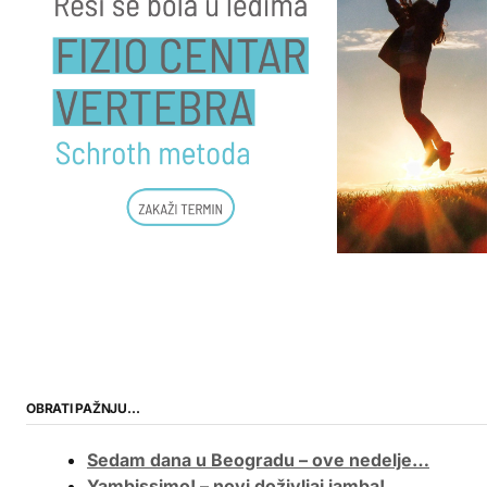
OBRATI PAŽNJU…
Sedam dana u Beogradu – ove nedelje…
Yambissimo! – novi doživljaj jamba!