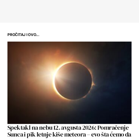
PROČITAJ I OVO...
Spektakl na nebu 12. avgusta 2026: Pomračenje
Sunca i pik letnje kiše meteora – evo šta ćemo da