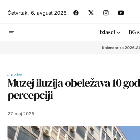
Četvrtak,
6. avgust 2026.
Izlasci
BG s
Kalendar za 2026.
Ak
IZLOŽBE
Muzej iluzija obeležava 10 go
percepciji
27. maj 2025.