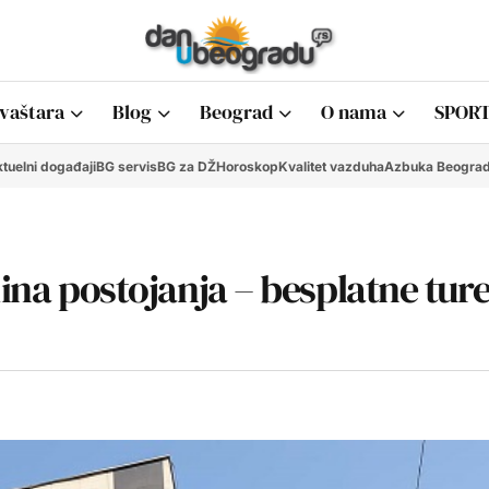
vaštara
Blog
Beograd
O nama
SPORT
tuelni događaji
BG servis
BG za DŽ
Horoskop
Kvalitet vazduha
Azbuka Beogra
dina postojanja – besplatne ture