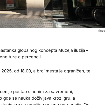
Muzej 
nastanka globalnog koncepta Muzeja iluzija –
ne ture o percepciji.
a 2025. od 18.00, a broj mesta je ograničen, te
ecenije postao sinonim za savremeni,
to gde se nauka doživljava kroz igru, a
tanje kroz uzbudljivu prizmu percepcije. Od