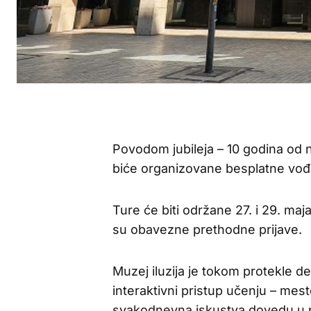
Povodom jubileja – 10 godina od 
biće organizovane besplatne vođe
Ture će biti održane 27. i 29. maj
su obavezne prethodne prijave.
Muzej iluzija je tokom protekle d
interaktivni pristup učenju – mes
svakodnevna iskustva dovedu u pi