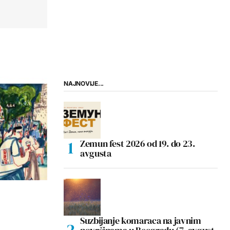
NAJNOVIJE...
Zemun fest 2026 od 19. do 23.
avgusta
Suzbijanje komaraca na javnim