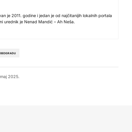
 je 2011. godine i jedan je od najčitanijih lokalnih portala
avni urednik je Nenad Mandić – Ah Neša.
U BEOGRADU
 maj 2025.