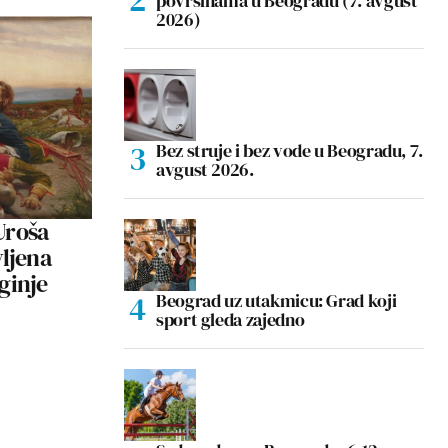
površinama u Beogradu (7. avgust
2026)
Bez struje i bez vode u Beogradu, 7.
avgust 2026.
roša
vljena
ginje
Beograd uz utakmicu: Grad koji
sport gleda zajedno