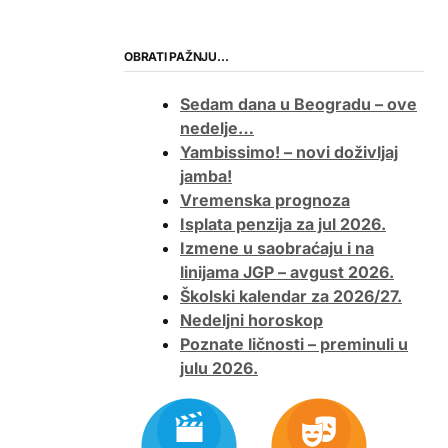
OBRATI PAŽNJU…
Sedam dana u Beogradu – ove
nedelje…
Yambissimo! – novi doživljaj
jamba!
Vremenska prognoza
Isplata penzija za jul 2026.
Izmene u saobraćaju i na
linijama JGP – avgust 2026.
Školski kalendar za 2026/27.
Nedeljni horoskop
Poznate ličnosti – preminuli u
julu 2026.