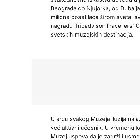
Beograda do Njujorka, od Dubaija 
milione posetilaca širom sveta, sv
nagradu Tripadvisor Travellers’ Ch
svetskih muzejskih destinacija.
U srcu svakog Muzeja iluzija nala
već aktivni učesnik. U vremenu k
Muzej uspeva da je zadrži i usmer