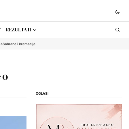
 – REZULTATI
da
Sahrane i kremacije
 o
OGLASI