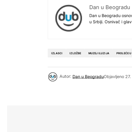
Dan u Beogradu
Dan u Beogradu osnovan
u Srbiji. Osnivač i gl
IZLASCI
IZLOŽBE
MUZEJ ILUZIJA
PROLEĆE 
Autor:
Dan u Beogradu
Objavljeno
27.