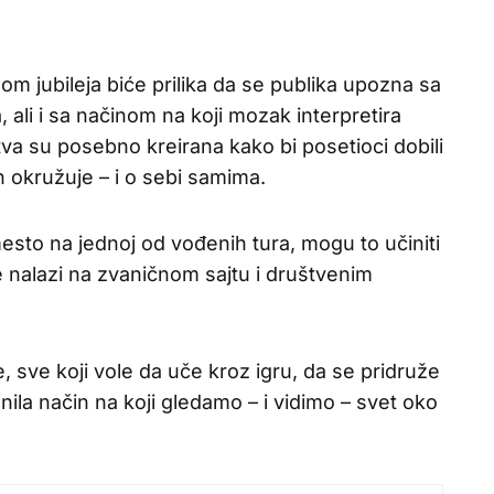
 jubileja biće prilika da se publika upozna sa
 ali i sa načinom na koji mozak interpretira
va su posebno kreirana kako bi posetioci dobili
h okružuje – i o sebi samima.
mesto na jednoj od vođenih tura, mogu to učiniti
e nalazi na zvaničnom sajtu i društvenim
, sve koji vole da uče kroz igru, da se pridruže
nila način na koji gledamo – i vidimo – svet oko