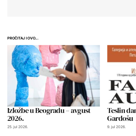
PROČITAJ I OVO...
Izložbe u Beogradu – avgust
Teslin d
2026.
Gardošu
25. jul 2026.
9. jul 2026.