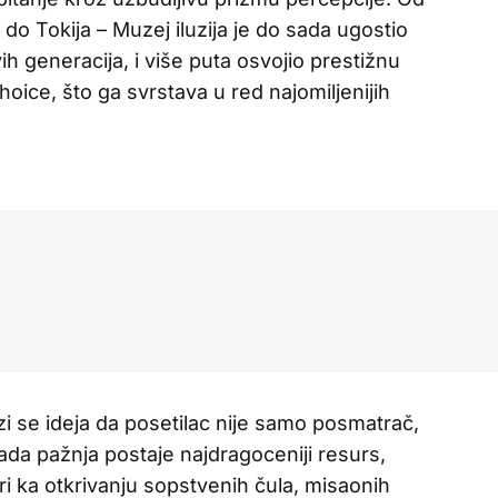
do Tokija – Muzej iluzija je do sada ugostio
ih generacija, i više puta osvojio prestižnu
oice, što ga svrstava u red najomiljenijih
zi se ideja da posetilac nije samo posmatrač,
ada pažnja postaje najdragoceniji resurs,
i ka otkrivanju sopstvenih čula, misaonih