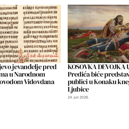
jevo jevanđelje pred
KOSOVKA DEVOJKA U
ima u Narodnom
Predića biće predsta
ovodom Vidovdana
publici u Konaku kne
Ljubice
24. jun 2026.