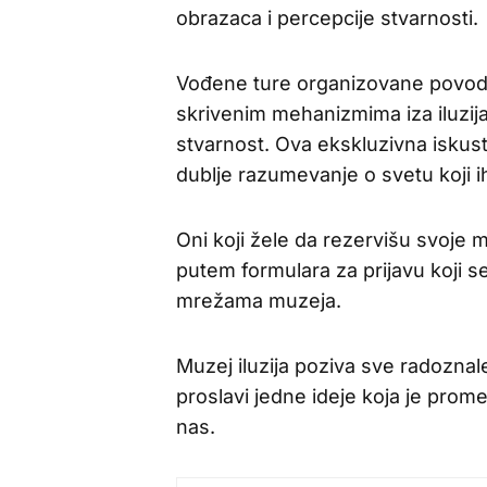
obrazaca i percepcije stvarnosti.
Vođene ture organizovane povodom
skrivenim mehanizmima iza iluzija,
stvarnost. Ova ekskluzivna iskust
dublje razumevanje o svetu koji i
Oni koji žele da rezervišu svoje 
putem formulara za prijavu koji s
mrežama muzeja.
Muzej iluzija poziva sve radoznale
proslavi jedne ideje koja je prome
nas.