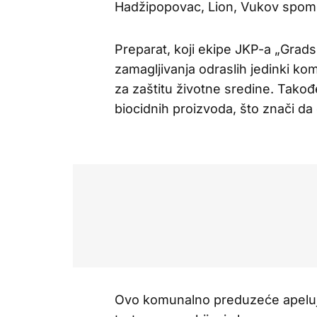
Hadžipopovac, Lion, Vukov spome
Preparat, koji ekipe JKP-a „Grads
zamagljivanja odraslih jedinki kom
za zaštitu životne sredine. Takođ
biocidnih proizvoda, što znači da
Ovo komunalno preduzeće apeluj