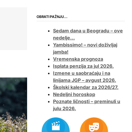
OBRATI PAŽNJU…
Sedam dana u Beogradu – ove
nedelje…
Yambissimo! – novi doživljaj
jamba!
Vremenska prognoza
Isplata penzija za jul 2026.
Izmene u saobraćaju i na
linijama JGP – avgust 2026.
Školski kalendar za 2026/27.
Nedeljni horoskop
Poznate ličnosti – preminuli u
julu 2026.