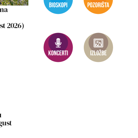
 na
ust 2026)
u
vgust