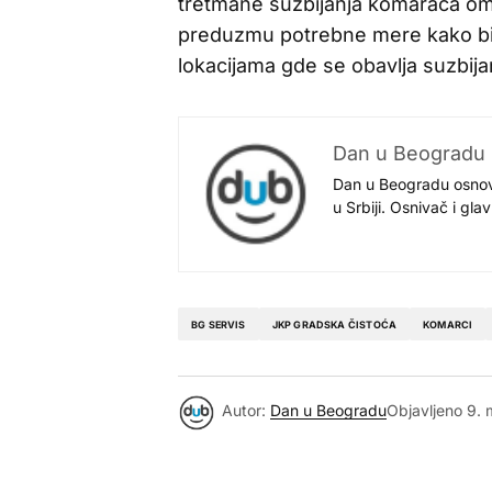
tretmane suzbijanja komaraca om
preduzmu potrebne mere kako bi z
lokacijama gde se obavlja suzbij
Dan u Beogradu
Dan u Beogradu osnovan
u Srbiji. Osnivač i gl
BG SERVIS
JKP GRADSKA ČISTOĆA
KOMARCI
Autor:
Dan u Beogradu
Objavljeno
9. 