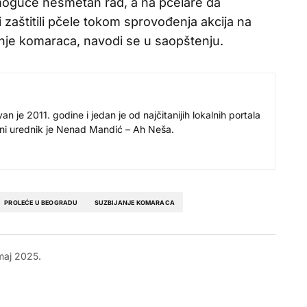
oguće nesmetan rad, a na pčelare da
aštitili pčele tokom sprovođenja akcija na
anje komaraca, navodi se u saopštenju.
 je 2011. godine i jedan je od najčitanijih lokalnih portala
avni urednik je Nenad Mandić – Ah Neša.
PROLEĆE U BEOGRADU
SUZBIJANJE KOMARACA
maj 2025.