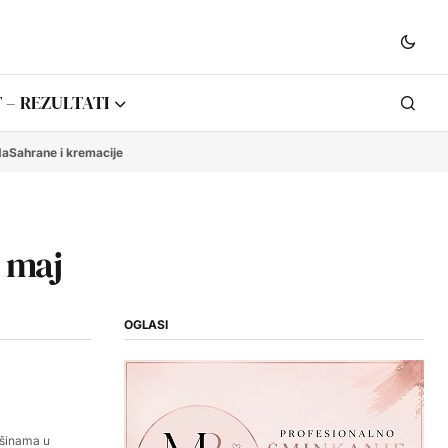
 – REZULTATI
da
Sahrane i kremacije
 maj
OGLASI
ršinama u