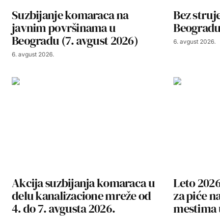
Suzbijanje komaraca na
Bez struje
javnim površinama u
Beogradu,
Beogradu (7. avgust 2026)
6. avgust 2026.
6. avgust 2026.
Akcija suzbijanja komaraca u
Leto 2026
delu kanalizacione mreže od
za piće n
4. do 7. avgusta 2026.
mestima 