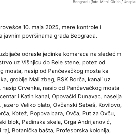
Beogradu (foto: Mithil Girish / Unspla
provešće 10. maja 2025, mere kontrole i
a javnim površinama grada Beograda.
 suzbijaće odrasle jedinke komaraca na sledećim
ostrvo uz Višnjicu do Bele stene, potez od
g mosta, nasip od Pančevačkog mosta ka
a, groblje Mali zbeg, BSK Borča, kanali uz
ka, nasip Crvenka, nasip od Pančevačkog mosta
i centar i Katin kanal, Opovački Dunavac, naselja
, jezero Veliko blato, Ovčanski Sebeš, Kovilovo,
 Borča, Kotež, Popova bara, Ovča, Put za Ovču,
ski blok, Padinska skela, Grga Andrijanović,
 raj, Botanička bašta, Profesorska kolonija,