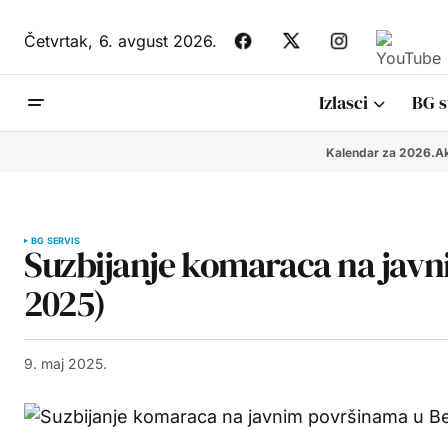
Četvrtak,
6. avgust 2026.
Izlasci
BG s
Kalendar za 2026.
Ak
BG SERVIS
Suzbijanje komaraca na javn
2025)
9. maj 2025.