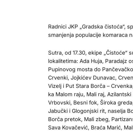
Radnici JKP „Gradska čistoća“, s
smanjenja populacije komaraca n
Sutra, od 17.30, ekipe „Čistoće“
lokalitetima: Ada Huja, Paradajz 
Pupinovog mosta do Pančevačko
Crvenki, Jojkićev Dunavac, Crvenk
Vizelj i Put Stara Borča – Crven
ka Malom raju, Mali raj, Azilantsk
Vrbovski, Besni fok, Široka greda
Jabučki i Glogonjski rit, naselja
Borča pretok, Mali zbeg, Partizan
Sava Kovačević, Braća Marić, Mali