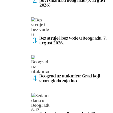
površinama u Beogradu (7. avgust
2026)
Bez struje i bez vode u Beogradu, 7.
avgust 2026.
Beograd uz utakmicu: Grad koji
sport gleda zajedno