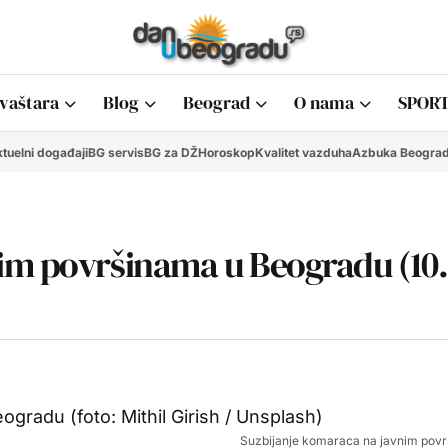
vaštara
Blog
Beograd
O nama
SPORT
tuelni događaji
BG servis
BG za DŽ
Horoskop
Kvalitet vazduha
Azbuka Beogra
im površinama u Beogradu (10.
Suzbijanje komaraca na javnim pov