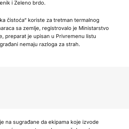
nik i Zeleno brdo.
ka čistoća“ koriste za tretman termalnog
araca sa zemlje, registrovalo je Ministarstvo
e, preparat je upisan u Privremenu listu
 građani nemaju razloga za strah.
e na sugrađane da ekipama koje izvode