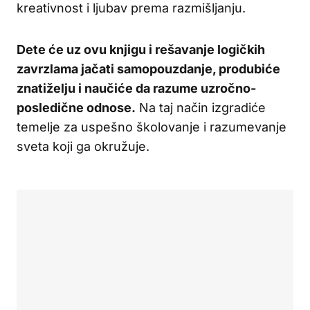
kreativnost i ljubav prema razmišljanju.
Dete će uz ovu knjigu i rešavanje logičkih
zavrzlama jačati samopouzdanje, produbiće
znatiželju i naučiće da razume uzročno-
posledične odnose.
Na taj način izgradiće
temelje za uspešno školovanje i razumevanje
sveta koji ga okružuje.