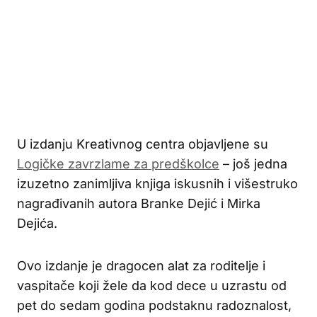
U izdanju Kreativnog centra objavljene su
Logičke zavrzlame za predškolce
– još jedna
izuzetno zanimljiva knjiga iskusnih i višestruko
nagrađivanih autora Branke Dejić i Mirka
Dejića.
Ovo izdanje je dragocen alat za roditelje i
vaspitače koji žele da kod dece u uzrastu od
pet do sedam godina podstaknu radoznalost,