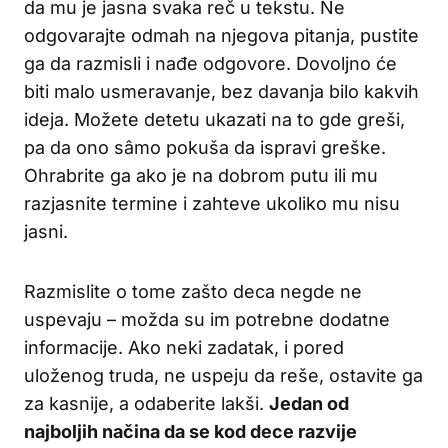
da mu je jasna svaka reč u tekstu. Ne
odgovarajte odmah na njegova pitanja, pustite
ga da razmisli i nađe odgovore. Dovoljno će
biti malo usmeravanje, bez davanja bilo kakvih
ideja. Možete detetu ukazati na to gde greši,
pa da ono sâmo pokuša da ispravi greške.
Ohrabrite ga ako je na dobrom putu ili mu
razjasnite termine i zahteve ukoliko mu nisu
jasni.
Razmislite o tome zašto deca negde ne
uspevaju – možda su im potrebne dodatne
informacije. Ako neki zadatak, i pored
uloženog truda, ne uspeju da reše, ostavite ga
za kasnije, a odaberite lakši.
Jedan od
najboljih načina da se kod dece razvije