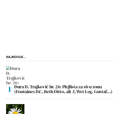
NAJNOVIJE...
Đura Đ. Trajković br. 26: Plejlista za sivu zonu
(Fontaines D.C, Beth Ditto, alt-J, Wet Leg, Gustaf…)