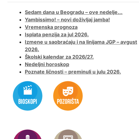
Sedam dana u Beogradu – ove nedelje…
Yambissimo! – novi doživljaj jamba!
Vremenska prognoza
Isplata penzija za jul 2026.
Izmene u saobraćaju i na linijama JGP – avgust
2026.
Školski kalendar za 2026/27.
Nedeljni horoskop
Poznate ličnosti – preminuli u julu 2026.