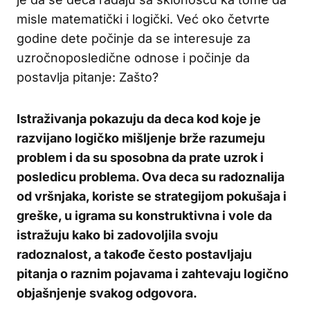
misle matematički i logički. Već oko četvrte
godine dete počinje da se interesuje za
uzročno­posledične odnose i počinje da
postavlja pitanje: Zašto?
Istraživanja pokazuju da deca kod koje je
razvijano logičko mišljenje brže razumeju
problem i da su sposobna da prate uzrok i
posledicu problema. Ova deca su radoznalija
od vršnjaka, koriste se strategijom pokušaja i
greške, u igrama su konstruktivna i vole da
istražuju kako bi zadovoljila svoju
radoznalost, a takođe često postavljaju
pitanja o raznim pojavama i zahtevaju logično
objašnjenje svakog odgovora.