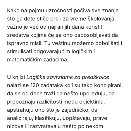
Kako na pojmu uzročnosti počiva sve znanje
što ga dete stiče pre i za vreme školovanja,
važno je već od najranijih dana koristiti
sredstva kojima će se ono osposobljavati da
ispravno misli. Tu veštinu možemo poboljšati i
stimulisati odgovarajućim logičkim i
matematičkim zadacima.
U knjizi
Logičke zavrzlame za predškolce
nalazi se 120 zadataka koji su tako koncipirani
da se od dece traži da nešto upoređuju, da
prepoznaju različitosti među objektima,
apstrahuju ono što je zajedničko, da
analiziraju, klasifikuju, uopštavaju, prave
nizove ili razvrstavaju nešto po nekom