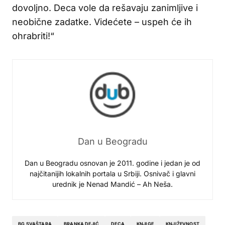
dovoljno. Deca vole da rešavaju zanimljive i
neobične zadatke. Videćete – uspeh će ih
ohrabriti!“
Dan u Beogradu
Dan u Beogradu osnovan je 2011. godine i jedan je od
najčitanijih lokalnih portala u Srbiji. Osnivač i glavni
urednik je Nenad Mandić – Ah Neša.
BG SVAŠTARA
BRANKA DEJIĆ
DECA
KNJIGE
KNJIŽEVNOST