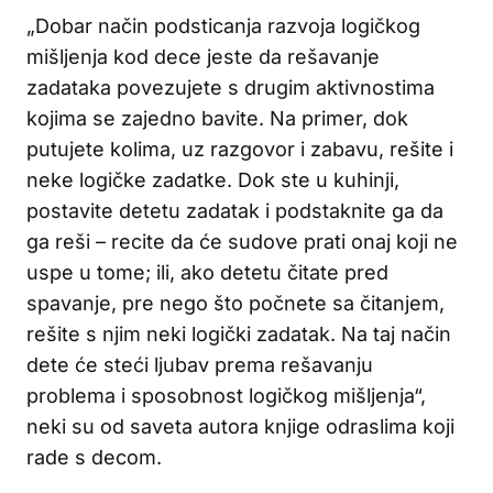
„Dobar način podsticanja razvoja logičkog
mišljenja kod dece jeste da rešavanje
zadataka povezujete s drugim aktivnostima
kojima se zajedno bavite. Na primer, dok
putujete kolima, uz razgovor i zabavu, rešite i
neke logičke zadatke. Dok ste u kuhinji,
postavite detetu zadatak i podstaknite ga da
ga reši – recite da će sudove prati onaj koji ne
uspe u tome; ili, ako detetu čitate pred
spavanje, pre nego što počnete sa čitanjem,
rešite s njim neki logički zadatak. Na taj način
dete će steći ljubav prema rešavanju
problema i sposobnost logičkog mišljenja“,
neki su od saveta autora knjige odraslima koji
rade s decom.