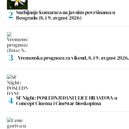
Suzbijanje komaraca na javnim površinama u
Beogradu (8. i 9. avgust 2026)
Vremenska prognoza za vikend, 8. i 9. avgust 2026.
SF Night: POSLEDNJI DANI ULICE HRASTOVA u
Concept Cinema i CineStar bioskopima