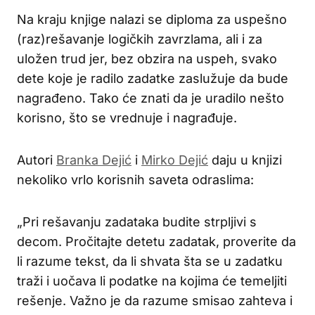
Na kraju knjige nalazi se diploma za uspešno
(raz)rešavanje logičkih zavrzlama, ali i za
uložen trud jer, bez obzira na uspeh, svako
dete koje je radilo zadatke zaslužuje da bude
nagrađeno. Tako će znati da je uradilo nešto
korisno, što se vrednuje i nagrađuje.
Autori
Branka Dejić
i
Mirko Dejić
daju u knjizi
nekoliko vrlo korisnih saveta odraslima:
„Pri rešavanju zadataka budite strpljivi s
decom. Pročitajte detetu zadatak, proverite da
li razume tekst, da li shvata šta se u zadatku
traži i uočava li podatke na kojima će temeljiti
rešenje. Važno je da razume smisao zahteva i