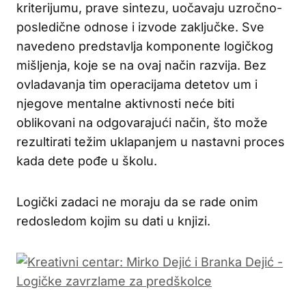
kriterijumu, prave sintezu, uočavaju uzročno­
posledične odnose i izvode zaključke. Sve
navedeno predstavlja komponente logičkog
mišljenja, koje se na ovaj način razvija. Bez
ovladavanja tim operacijama detetov um i
njegove mentalne aktivnosti neće biti
oblikovani na odgovarajući način, što može
rezultirati težim uklapanjem u nastavni proces
kada dete pođe u školu.
Logički zadaci ne moraju da se rade onim
redosledom kojim su dati u knjizi.