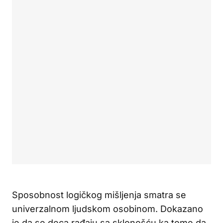
Sposobnost logičkog mišljenja smatra se
univerzalnom ljudskom osobinom. Dokazano
je da se deca rađaju sa sklonošću ka tome da