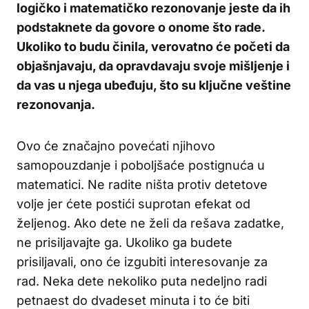
logičko i matematičko rezonovanje jeste da ih
podstaknete da govore o onome što rade.
Ukoliko to budu činila, verovatno će početi da
objašnjavaju, da opravdavaju svoje mišljenje i
da vas u njega ubeđuju, što su ključne veštine
rezonovanja.
Ovo će značajno povećati njihovo
samopouzdanje i poboljšaće postignuća u
matematici. Ne radite ništa protiv detetove
volje jer ćete postići suprotan efekat od
željenog. Ako dete ne želi da rešava zadatke,
ne prisiljavajte ga. Ukoliko ga budete
prisiljavali, ono će izgubiti interesovanje za
rad. Neka dete nekoliko puta nedeljno radi
petnaest do dvadeset minuta i to će biti