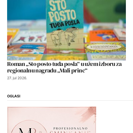
Roman „Sto posto tuđa posla“ u užem izboru za
regionalnu nagradu „Mali princ“
27. jul 2026.
OGLASI