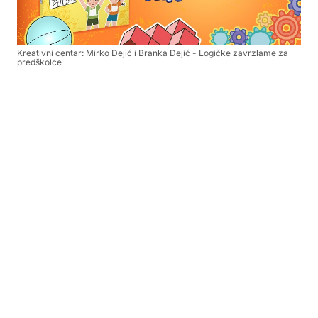
Kreativni centar: Mirko Dejić i Branka Dejić - Logičke zavrzlame za
predškolce