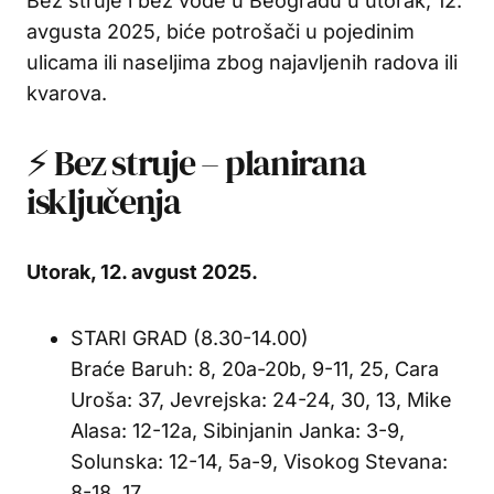
Bez struje i bez vode u Beogradu u utorak, 12.
avgusta 2025, biće potrošači u pojedinim
ulicama ili naseljima zbog najavljenih radova ili
kvarova.
⚡ Bez struje – planirana
isključenja
Utorak, 12. avgust 2025.
STARI GRAD (8.30-14.00)
Braće Baruh: 8, 20a-20b, 9-11, 25, Cara
Uroša: 37, Jevrejska: 24-24, 30, 13, Mike
Alasa: 12-12a, Sibinjanin Janka: 3-9,
Solunska: 12-14, 5a-9, Visokog Stevana:
8-18, 17,