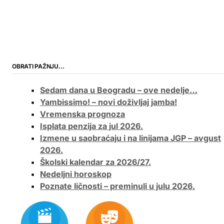
OBRATI PAŽNJU…
Sedam dana u Beogradu – ove nedelje…
Yambissimo! – novi doživljaj jamba!
Vremenska prognoza
Isplata penzija za jul 2026.
Izmene u saobraćaju i na linijama JGP – avgust
2026.
Školski kalendar za 2026/27.
Nedeljni horoskop
Poznate ličnosti – preminuli u julu 2026.