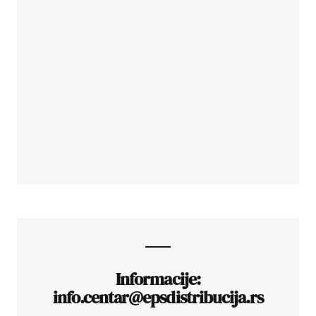
Informacije:
info.centar@epsdistribucija.rs