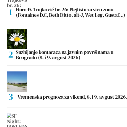
Đura Đ. Trajković br. 26: Plejlista za sivu zonu
(Fontaines D.C, Beth Ditto, alt-J, Wet Leg, Gustaf…)
Suzbijanje komaraca na javnim površinama u
Beogradu (8. i 9. avgust 2026)
Vremenska prognoza za vikend, 8. i 9. avgust 2026.