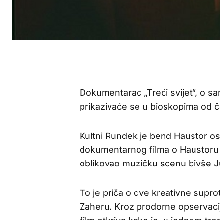
Dokumentarac „Treći svijet“, o s
prikazivaće se u bioskopima od č
Kultni Rundek je bend Haustor o
dokumentarnog filma o Haustoru
oblikovao muzičku scenu bivše Ju
To je priča o dve kreativne supr
Zaheru. Kroz prodorne opservacije