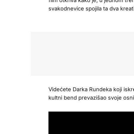
film otkriva kako je, u jednom tre
svakodnevice spojila ta dva kreat
Videćete Darka Rundeka koji iskre
kultni bend prevazišao svoje osn