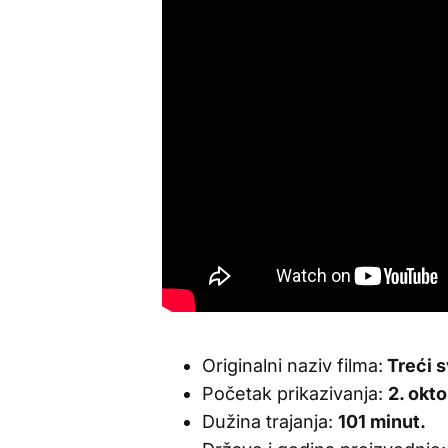
Originalni naziv filma:
Treći s
Početak prikazivanja:
2. okt
Dužina trajanja:
101 minut.