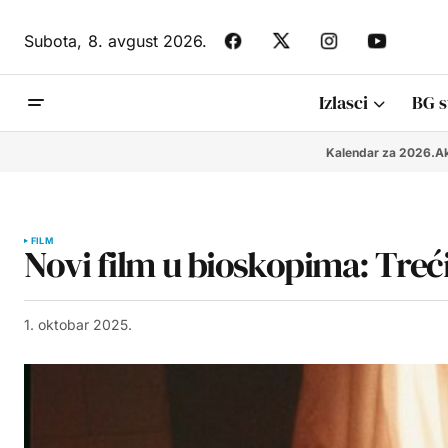
Subota,
8. avgust 2026.
Izlasci
BG s
Kalendar za 2026.
Ak
FILM
Novi film u bioskopima: Treći
1. oktobar 2025.