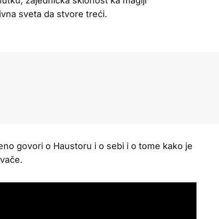
nutku, zajednička sklonost ka magiji
ivna sveta da stvore treći.
no govori o Haustoru i o sebi i o tome kako je
ivače.