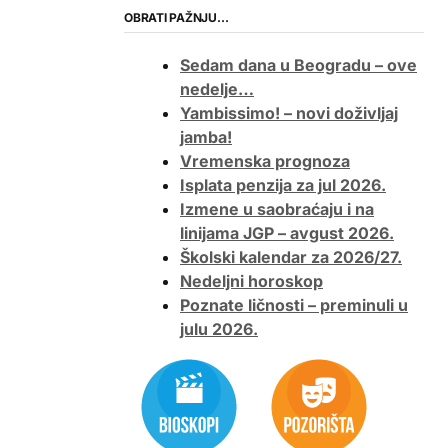
OBRATI PAŽNJU…
Sedam dana u Beogradu – ove
nedelje…
Yambissimo! – novi doživljaj
jamba!
Vremenska prognoza
Isplata penzija za jul 2026.
Izmene u saobraćaju i na
linijama JGP – avgust 2026.
Školski kalendar za 2026/27.
Nedeljni horoskop
Poznate ličnosti – preminuli u
julu 2026.