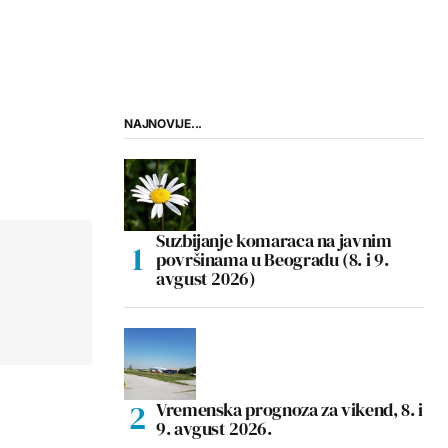
NAJNOVIJE...
Suzbijanje komaraca na javnim
površinama u Beogradu (8. i 9.
avgust 2026)
Vremenska prognoza za vikend, 8. i
9. avgust 2026.