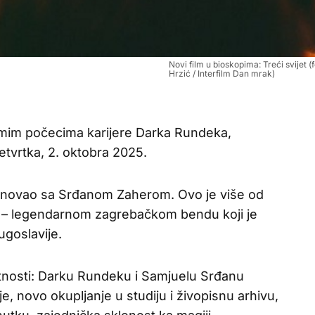
Novi film u bioskopima: Treći svijet (
Hrzić / Interfilm Dan mrak)
amim počecima karijere Darka Rundeka,
etvrtka, 2. oktobra 2025.
snovao sa Srđanom Zaherom. Ovo je više od
 – legendarnom zagrebačkom bendu koji je
goslavije.
otnosti: Darku Rundeku i Samjuelu Srđanu
, novo okupljanje u studiju i živopisnu arhivu,