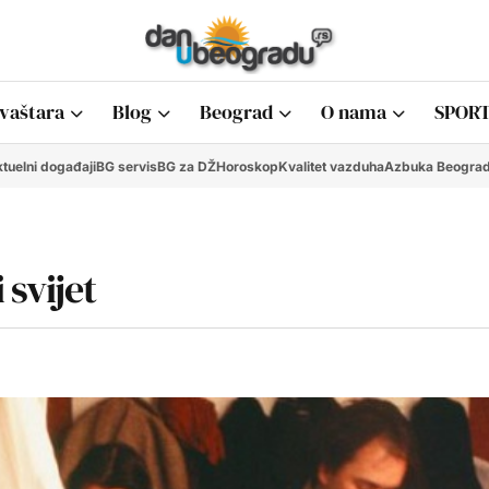
vaštara
Blog
Beograd
O nama
SPORT
tuelni događaji
BG servis
BG za DŽ
Horoskop
Kvalitet vazduha
Azbuka Beogra
 svijet