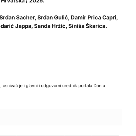
:
Hrvatska / 2025.
Srđan Sacher, Srđan Gulić, Damir Prica Capri,
darić Jappa, Sanda Hržić, Siniša Škarica.
r, osnivač je i glavni i odgovorni urednik portala Dan u