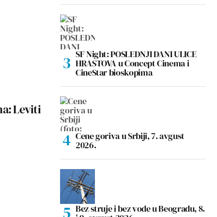
SF Night: POSLEDNJI DANI ULICE
HRASTOVA u Concept Cinema i
CineStar bioskopima
a: Leviti
Cene goriva u Srbiji, 7. avgust
2026.
Bez struje i bez vode u Beogradu, 8.