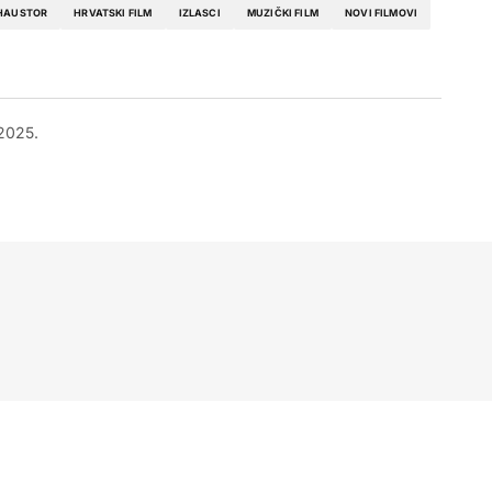
HAUSTOR
HRVATSKI FILM
IZLASCI
MUZIČKI FILM
NOVI FILMOVI
 2025.