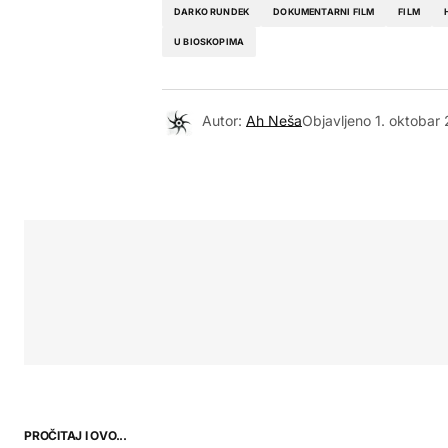
DARKO RUNDEK
DOKUMENTARNI FILM
FILM
U BIOSKOPIMA
Autor:
Ah Neša
Objavljeno
1. oktobar
PROČITAJ I OVO...