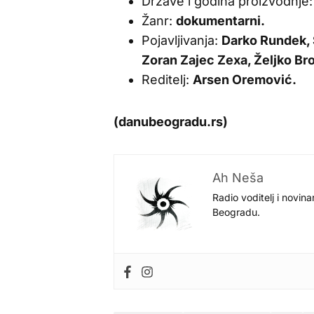
Države i godina proizvodnje
Žanr:
dokumentarni.
Pojavljivanja:
Darko Rundek, 
Zoran Zajec Zexa, Željko Bro
Reditelj:
Arsen Oremović.
(danubeogradu.rs)
Ah Neša
Radio voditelj i novina
Beogradu.