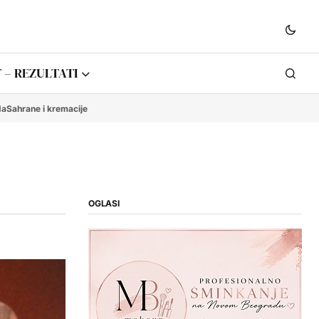
 – REZULTATI
da
Sahrane i kremacije
OGLASI