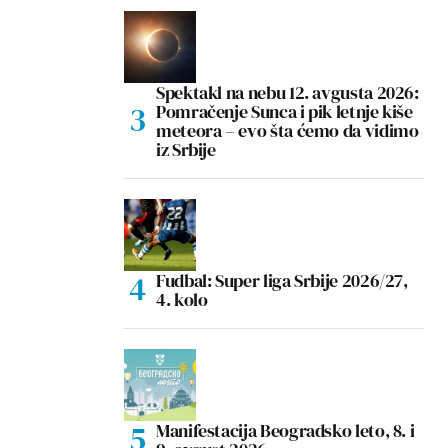
Spektakl na nebu 12. avgusta 2026:
Pomračenje Sunca i pik letnje kiše
meteora – evo šta ćemo da vidimo
iz Srbije
Fudbal: Super liga Srbije 2026/27,
4. kolo
Manifestacija Beogradsko leto, 8. i