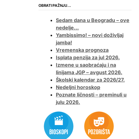
OBRATI PAŽNJU…
Sedam dana u Beogradu – ove
nedelje…
Yambissimo! – novi doživljaj
jamba!
Vremenska prognoza
Isplata penzija za jul 2026.
Izmene u saobraćaju i na
linijama JGP – avgust 2026.
Školski kalendar za 2026/27.
Nedeljni horoskop
Poznate ličnosti – preminuli u
julu 2026.