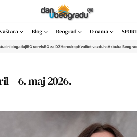
vaštara
Blog
Beograd
O nama
SPORT
tuelni događaji
BG servis
BG za DŽ
Horoskop
Kvalitet vazduha
Azbuka Beogra
il – 6. maj 2026.