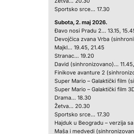
Žetva… 20.30
Sportsko srce… 17.30
Subota, 2. maj 2026.
Đavo nosi Pradu 2… 13.15, 15.45,
Devojčica zvana Vrba (sinhron
Majkl… 19.45, 21.45
Stranac… 19.20
David (sinhronizovano)… 11.45, 
Finikove avanture 2 (sinhroni
Super Mario – Galaktički film (
Super Mario – Galaktički film 
Drama… 18.30
Žetva… 20.30
Sportsko srce… 17.30
Hajduk u Beogradu – verzija s
Maša i medvedi (sinhronizovan