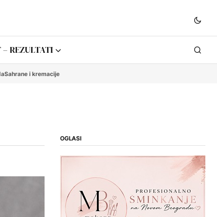
 – REZULTATI
da
Sahrane i kremacije
OGLASI