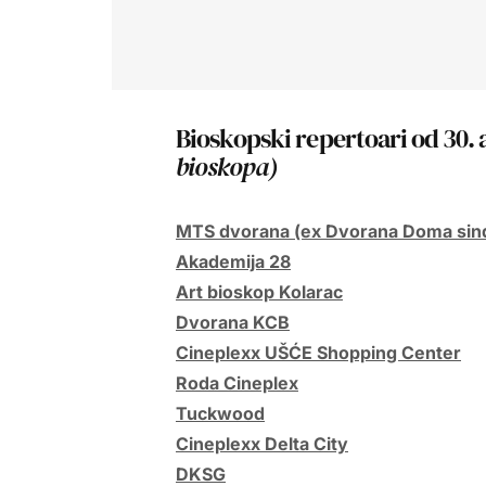
Bioskopski repertoari od 30. 
bioskopa)
MTS dvorana (ex Dvorana Doma sind
Akademija 28
Art bioskop Kolarac
Dvorana KCB
Cineplexx UŠĆE Shopping Center
Roda Cineplex
Tuckwood
Cineplexx Delta City
DKSG