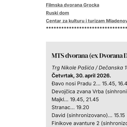
Filmska dvorana Grocka
Ruski dom
Centar za kulturu i turizam Mladeno
*******************************
MTS dvorana (ex Dvorana D
Trg Nikole Pašića / Dečanska 
Četvrtak, 30. april 2026.
Đavo nosi Pradu 2… 15.45, 16.45
Devojčica zvana Vrba (sinhron
Majkl… 19.45, 21.45
Stranac… 19.20
David (sinhronizovano)… 15.15
Finikove avanture 2 (sinhroni