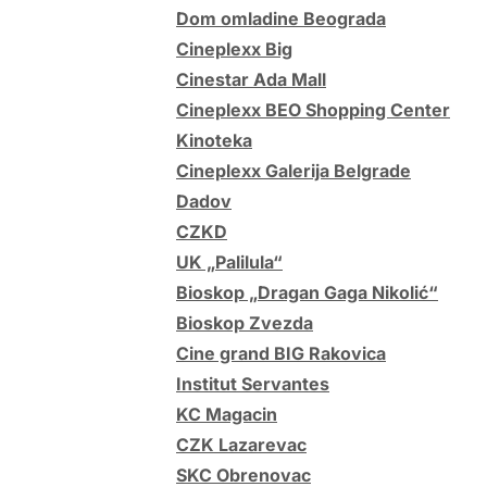
Dom omladine Beograda
Cineplexx Big
Cinestar Ada Mall
Cineplexx BEO Shopping Center
Kinoteka
Cineplexx Galerija Belgrade
Dadov
CZKD
UK „Palilula“
Bioskop „Dragan Gaga Nikolić“
Bioskop Zvezda
Cine grand BIG Rakovica
Institut Servantes
KC Magacin
CZK Lazarevac
SKC Obrenovac