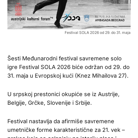
Festival SOLA 2026 od 29. do 31. maja
Šesti Međunarodni festival savremene solo
igre Festival SOLA 2026 biće održan od 29. do
31. maja u Evropskoj kući (Knez Mihailova 27).
U srpskoj prestonici okupiće se iz Austrije,
Belgije, Grčke, Slovenije i Srbije.
Festival nastavlja da afirmiše savremene
umetničke forme karakteristične za 21. vek –