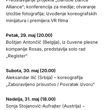
Alliance“; konferencija za medije; otvaranje
izložbe fotografija; izvođenje koreografskih
minijatura i premijera VR filma
Petak, 29. maj (20.00)
Boštjan Antončič (Belgija), iz čuvene plesne
kompanije Rosas, predstavlja solo rad
„Register“
Subota, 30. maj (20.00)
Aleksandar Ilić (Srbija) – koreografija
„Zaboravljeno prisustvo / Povratak izvoru“
Nedelja, 31. maj (18.00)
Sonja Stojanović-Aufrajter (Austrija) –