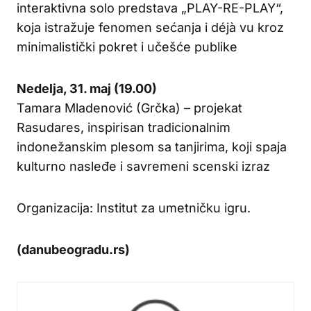
interaktivna solo predstava „PLAY-RE-PLAY“,
koja istražuje fenomen sećanja i déjà vu kroz
minimalistički pokret i učešće publike
Nedelja, 31. maj (19.00)
Tamara Mladenović (Grčka) – projekat
Rasudares, inspirisan tradicionalnim
indonežanskim plesom sa tanjirima, koji spaja
kulturno nasleđe i savremeni scenski izraz
Organizacija: Institut za umetničku igru.
(danubeogradu.rs)