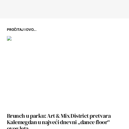
PROČITAJ I OVO...
Brunch u parku: Art & Mix District pretvara
Kalemegdan u najveći dnevni „dance floor“
ovog leta