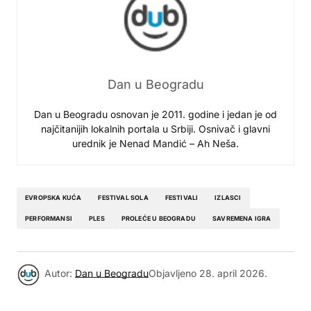
Dan u Beogradu
Dan u Beogradu osnovan je 2011. godine i jedan je od
najčitanijih lokalnih portala u Srbiji. Osnivač i glavni
urednik je Nenad Mandić – Ah Neša.
EVROPSKA KUĆA
FESTIVAL SOLA
FESTIVALI
IZLASCI
PERFORMANSI
PLES
PROLEĆE U BEOGRADU
SAVREMENA IGRA
Autor:
Dan u Beogradu
Objavljeno
28. april 2026.