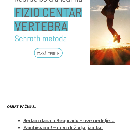
OBRATI PAŽNJU…
Sedam dana u Beogradu – ove nedelje…
Yambissimo! – novi doživljaj jamba!