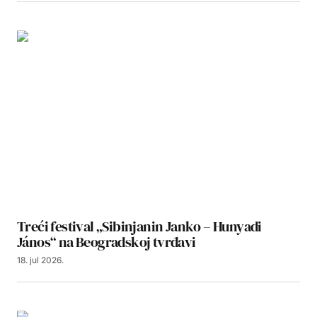
Treći festival „Sibinjanin Janko – Hunyadi
János“ na Beogradskoj tvrđavi
18. jul 2026.