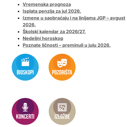
Vremenska prognoza
Isplata penzija za jul 2026.
Izmene u saobraćaju i na linijama JGP – avgust
2026.
Školski kalendar za 2026/27.
Nedeljni horoskop
Poznate ličnosti – preminuli u julu 2026.