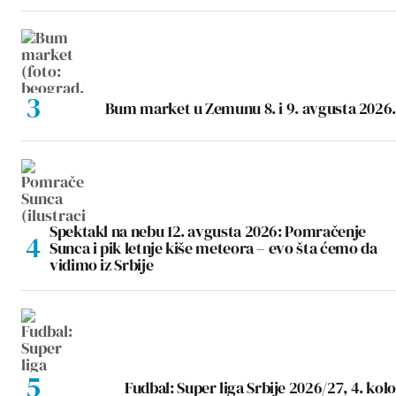
Bum market u Zemunu 8. i 9. avgusta 2026.
Spektakl na nebu 12. avgusta 2026: Pomračenje
Sunca i pik letnje kiše meteora – evo šta ćemo da
vidimo iz Srbije
Fudbal: Super liga Srbije 2026/27, 4. kolo