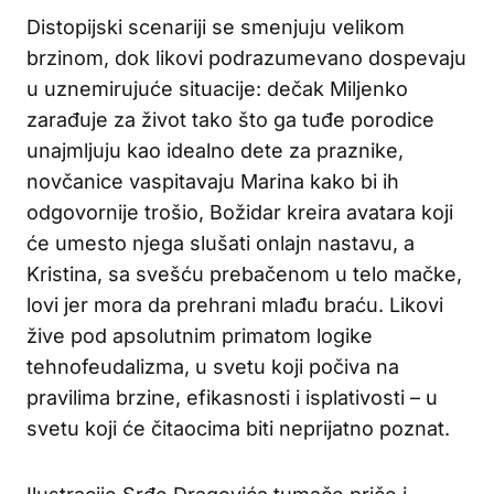
Distopijski scenariji se smenjuju velikom
brzinom, dok likovi podrazumevano dospevaju
u uznemirujuće situacije: dečak Miljenko
zarađuje za život tako što ga tuđe porodice
unajmljuju kao idealno dete za praznike,
novčanice vaspitavaju Marina kako bi ih
odgovornije trošio, Božidar kreira avatara koji
će umesto njega slušati onlajn nastavu, a
Kristina, sa svešću prebačenom u telo mačke,
lovi jer mora da prehrani mlađu braću. Likovi
žive pod apsolutnim primatom logike
tehnofeudalizma, u svetu koji počiva na
pravilima brzine, efikasnosti i isplativosti – u
svetu koji će čitaocima biti neprijatno poznat.