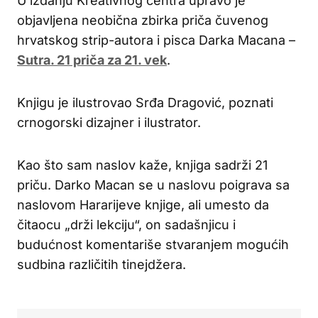
U izdanju Kreativnog centra upravo je
objavljena neobična zbirka priča čuvenog
hrvatskog strip-autora i pisca Darka Macana –
Sutra. 21 priča za 21. vek
.
Knjigu je ilustrovao Srđa Dragović, poznati
crnogorski dizajner i ilustrator.
Kao što sam naslov kaže, knjiga sadrži 21
priču. Darko Macan se u naslovu poigrava sa
naslovom Hararijeve knjige, ali umesto da
čitaocu „drži lekciju“, on sadašnjicu i
budućnost komentariše stvaranjem mogućih
sudbina različitih tinejdžera.