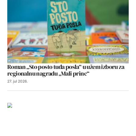
Roman „Sto posto tuđa posla“ u užem izboru za
regionalnu nagradu „Mali princ“
27. jul 2026.