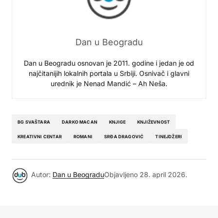
Dan u Beogradu
Dan u Beogradu osnovan je 2011. godine i jedan je od
najčitanijih lokalnih portala u Srbiji. Osnivač i glavni
urednik je Nenad Mandić – Ah Neša.
BG SVAŠTARA
DARKO MACAN
KNJIGE
KNJIŽEVNOST
KREATIVNI CENTAR
ROMANI
SRĐA DRAGOVIĆ
TINEJDŽERI
Autor:
Dan u Beogradu
Objavljeno
28. april 2026.