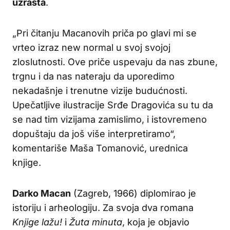
uzrasta
.
„Pri čitanju Macanovih priča po glavi mi se
vrteo izraz new normal u svoj svojoj
zloslutnosti. Ove priče uspevaju da nas zbune,
trgnu i da nas nateraju da uporedimo
nekadašnje i trenutne vizije budućnosti.
Upečatljive ilustracije Srđe Dragovića su tu da
se nad tim vizijama zamislimo, i istovremeno
dopuštaju da još više interpretiramo“,
komentariše Maša Tomanović, urednica
knjige.
Darko Macan
(Zagreb, 1966) diplomirao je
istoriju i arheologiju. Za svoja dva romana
Knjige lažu!
i
Žuta minuta
, koja je objavio