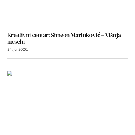
Kreativni centar: Simeon Marinković – Višnja
na selu
24. jul 2026.