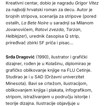
Kreativni centar, dobio je nagradu
Grigor Vitez
za najbolji hrvatski roman za decu. Autor je
brojnih stripova, scenarija za stripove (pored
ostalih,
La Bete Noire
u saradnji sa Milanom
Jovanovićem,
Ratovi zvezda
,
Tarzan
,
Helblejzer
), urednik časopisa Q strip,
priređivač zbirki SF priča i pisac…
Srđa Dragović
(1990), ilustrator i grafički
dizajner, rođen je u Kolašinu, diplomirao je
grafičko oblikovanje knjige na FLU Cetinje.
Studirao je i u SAD (Državni univerzitet
Minesota). Bavi se crtežom, ilustracijom,
oblikovanjem knjiga i plakata, infografikom,
stripom, istraživanjem u području istorije i
teorije dizajna. Ilustracije objavljuje u