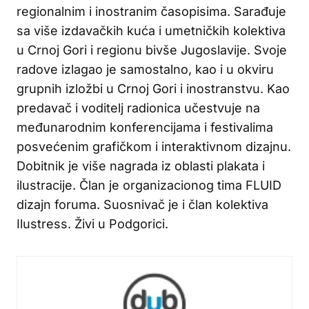
regionalnim i inostranim časopisima. Sarađuje
sa više izdavačkih kuća i umetničkih kolektiva
u Crnoj Gori i regionu bivše Jugoslavije. Svoje
radove izlagao je samostalno, kao i u okviru
grupnih izložbi u Crnoj Gori i inostranstvu. Kao
predavač i voditelj radionica učestvuje na
međunarodnim konferencijama i festivalima
posvećenim grafičkom i interaktivnom dizajnu.
Dobitnik je više nagrada iz oblasti plakata i
ilustracije. Član je organizacionog tima FLUID
dizajn foruma. Suosnivač je i član kolektiva
Ilustress. Živi u Podgorici.