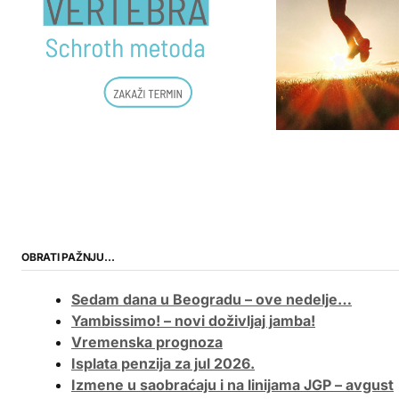
OBRATI PAŽNJU…
Sedam dana u Beogradu – ove nedelje…
Yambissimo! – novi doživljaj jamba!
Vremenska prognoza
Isplata penzija za jul 2026.
Izmene u saobraćaju i na linijama JGP – avgust