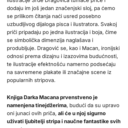
Ilustracije Srđe Dragovića tumače priče i
dodaju im još jedan značenjski sloj, pa ćemo
se prilikom čitanja naći usred posebno
uzbudljivog dijaloga pisca i ilustratora. Svakoj
priči pripadaju po jedna ilustracija i boja, čime
se simbolička dimenzija naglašava i
produbljuje. Dragović se, kao i Macan, ironijski
odnosi prema dizajnu i izazovima budućnosti,
te ilustracije efektnošću namerno podsećaju
na savremene plakate ili značajne scene iz
popularnih stripova.
Knjiga Darka Macana prvenstveno je
namenjena tinejdžerima
, budući da su upravo
oni junaci ovih priča,
ali će u njoj sigurno
uživati ljubitelji stripa i naučne fantastike svih