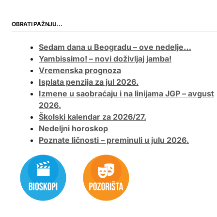
OBRATI PAŽNJU…
Sedam dana u Beogradu – ove nedelje…
Yambissimo! – novi doživljaj jamba!
Vremenska prognoza
Isplata penzija za jul 2026.
Izmene u saobraćaju i na linijama JGP – avgust
2026.
Školski kalendar za 2026/27.
Nedeljni horoskop
Poznate ličnosti – preminuli u julu 2026.