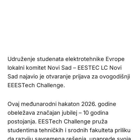
Udruženje studenata elektrotehnike Evrope
lokalni komitet Novi Sad – EESTEC LC Novi
Sad najavio je otvaranje prijava za ovogodišnji
EEESTech Challenge.
Ovaj međunarodni hakaton 2026. godine
obeležava značajan jubilej – 10 godina
postojanja. EESTech Challenge pruža
studentima tehničkih i srodnih fakulteta priliku
da razviju savremena rešenja, unaprede svoja