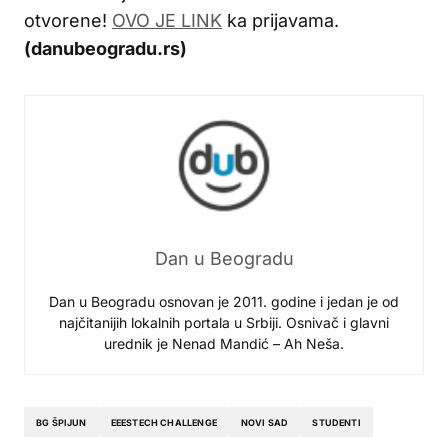
otvorene!
OVO JE LINK
ka prijavama.
(danubeogradu.rs)
Dan u Beogradu
Dan u Beogradu osnovan je 2011. godine i jedan je od
najčitanijih lokalnih portala u Srbiji. Osnivač i glavni
urednik je Nenad Mandić – Ah Neša.
BG ŠPIJUN
EEESTECH CHALLENGE
NOVI SAD
STUDENTI