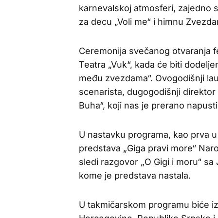
karnevalskoj atmosferi, zajedno 
za decu „Voli me“ i himnu Zvezdar
Ceremonija svečanog otvaranja fes
Teatra „Vuk“, kada će biti dodelj
među zvezdama“. Ovogodišnji lau
scenarista, dugogodišnji direktor
Buha“, koji nas je prerano napust
U nastavku programa, kao prva u 
predstava „Giga pravi more“ Nar
sledi razgovor „O Gigi i moru“ 
kome je predstava nastala.
U takmičarskom programu biće 