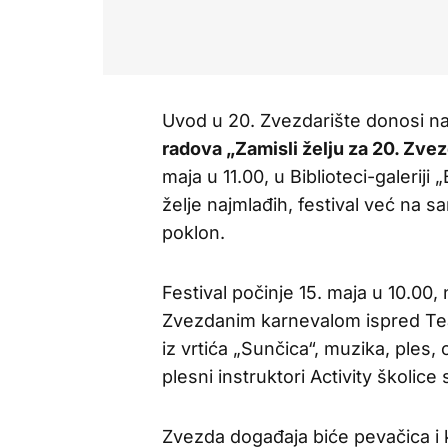
Uvod u 20. Zvezdarište donosi naj
radova „Zamisli želju za 20. Zvez
maja u 11.00, u Biblioteci-galeriji
želje najmlađih, festival već na 
poklon.
Festival počinje 15. maja u 10.00
Zvezdanim karnevalom ispred Teat
iz vrtića „Sunčica“, muzika, ples, 
plesni instruktori Activity školice
Zvezda događaja biće pevačica i