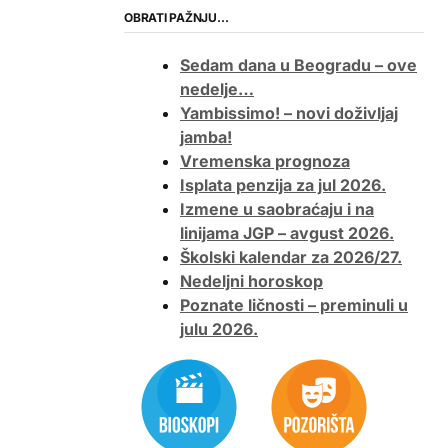
OBRATI PAŽNJU…
Sedam dana u Beogradu – ove
nedelje…
Yambissimo! – novi doživljaj
jamba!
Vremenska prognoza
Isplata penzija za jul 2026.
Izmene u saobraćaju i na
linijama JGP – avgust 2026.
Školski kalendar za 2026/27.
Nedeljni horoskop
Poznate ličnosti – preminuli u
julu 2026.