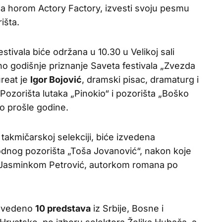
sa horom Actory Factory, izvesti svoju pesmu
išta.
tivala biće održana u 10.30 u Velikoj sali
eno godišnje priznanje Saveta festivala „Zvezda
reat je
Igor Bojović
, dramski pisac, dramaturg i
 Pozorišta lutaka „Pinokio“ i pozorišta „Boško
io prošle godine.
takmičarskoj selekciji, biće izvedena
odnog pozorišta „Toša Jovanović“, nakon koje
sa Jasminkom Petrović, autorkom romana po
izvedeno
10 predstava
iz Srbije, Bosne i