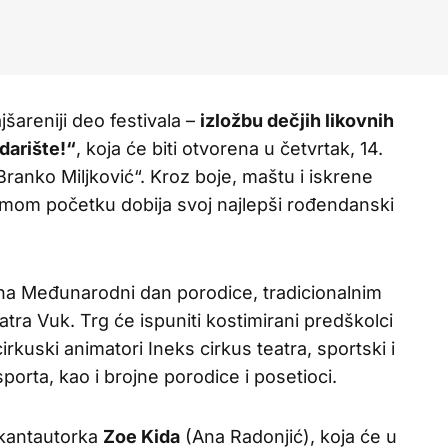
šareniji deo festivala –
izložbu dečjih likovnih
darište!“
, koja će biti otvorena u četvrtak, 14.
 „Branko Miljković“. Kroz boje, maštu i iskrene
samom početku dobija svoj najlepši rođendanski
, na Međunarodni dan porodice, tradicionalnim
ra Vuk. Trg će ispuniti kostimirani predškolci
cirkuski animatori Ineks cirkus teatra, sportski i
 sporta, kao i brojne porodice i posetioci.
 kantautorka
Zoe Kida
(Ana Radonjić), koja će u