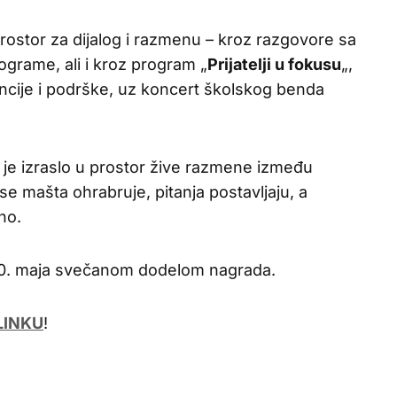
rostor za dijalog i razmenu – kroz razgovore sa
ograme, ali i kroz program „
Prijatelji u fokusu
„,
ncije i podrške, uz koncert školskog benda
je izraslo u prostor žive razmene između
se mašta ohrabruje, pitanja postavljaju, a
no.
20. maja svečanom dodelom nagrada.
LINKU
!