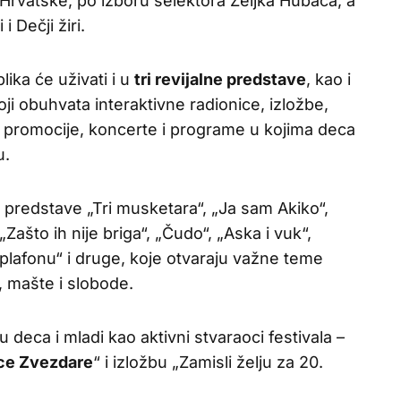
Hrvatske, po izboru selektora Željka Hubača, a
 Dečji žiri.
ika će uživati i u
tri revijalne predstave
, kao i
 obuhvata interaktivne radionice, izložbe,
 promocije, koncerte i programe u kojima deca
u.
 predstave „Tri musketara“, „Ja sam Akiko“,
Zašto ih nije briga“, „Čudo“, „Aska i vuk“,
plafonu“ i druge, koje otvaraju važne teme
i, mašte i slobode.
deca i mladi kao aktivni stvaraoci festivala –
ece Zvezdare
“ i izložbu „Zamisli želju za 20.