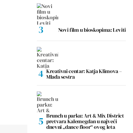
Novi film u bioskopima: Leviti
Kreativni centar: Katja Klimova –
Mlađa sestra
Brunch u parku: Art & Mix District
pretvara Kalemegdan u najveći
dnevni „dance floor“ ovog leta