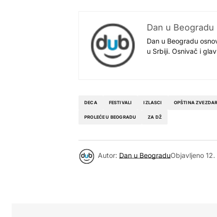
Dan u Beogradu
Dan u Beogradu osnovan
u Srbiji. Osnivač i gl
DECA
FESTIVALI
IZLASCI
OPŠTINA ZVEZDA
PROLEĆE U BEOGRADU
ZA DŽ
Autor:
Dan u Beogradu
Objavljeno
12.