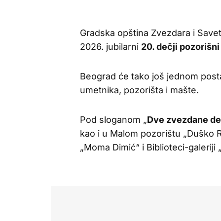
Gradska opština Zvezdara i Savet
2026. jubilarni
20. dečji pozorišni
Beograd će tako još jednom posta
umetnika, pozorišta i mašte.
Pod sloganom „
Dve zvezdane de
kao i u Malom pozorištu „Duško Ra
„Moma Dimić“ i Biblioteci-galeriji 