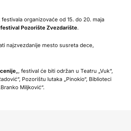
 festivala organizovaće od 15. do 20. maja
 festival Pozorište Zvezdarište
.
ti najzvezdanije mesto susreta dece,
cenije
„, festival će biti održan u Teatru „Vuk“,
dović“, Pozorištu lutaka „Pinokio“, Biblioteci
„Branko Miljković“.