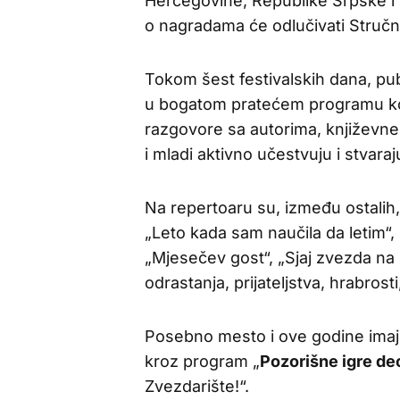
Hercegovine, Republike Srpske i 
o nagradama će odlučivati Stručni i
Tokom šest festivalskih dana, publ
u bogatom pratećem programu koji
razgovore sa autorima, književne
i mladi aktivno učestvuju i stvaraj
Na repertoaru su, između ostalih,
„Leto kada sam naučila da letim“, „
„Mjesečev gost“, „Sjaj zvezda na 
odrastanja, prijateljstva, hrabrost
Posebno mesto i ove godine imaju 
kroz program „
Pozorišne igre d
Zvezdarište!“.