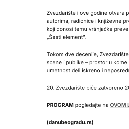
Zvezdarište i ove godine otvara p
autorima, radionice i književne pr
koji donosi temu vršnjačke preve
„Šesti element“.
Tokom dve decenije, Zvezdarište 
scene i publike – prostor u kome 
umetnost deli iskreno i neposred
20. Zvezdarište biće zatvoreno 
PROGRAM
pogledajte na
OVOM 
(danubeogradu.rs)