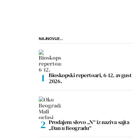
NAJNOVIJE...
Bioskopski repertoari, 6-12. avgust
2026.
Prodajem slovo „N“ iz naziva sajta
„Dan u Beogradu“