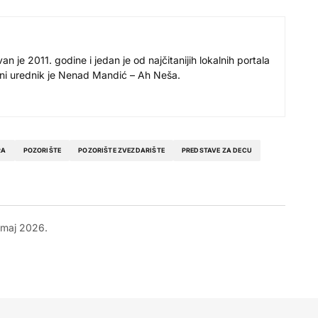
 je 2011. godine i jedan je od najčitanijih lokalnih portala
avni urednik je Nenad Mandić – Ah Neša.
RA
POZORIŠTE
POZORIŠTE ZVEZDARIŠTE
PREDSTAVE ZA DECU
 maj 2026.