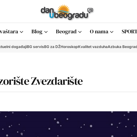
vaštara
Blog
Beograd
O nama
SPORT
tuelni događaji
BG servis
BG za DŽ
Horoskop
Kvalitet vazduha
Azbuka Beogra
ozorište Zvezdarište