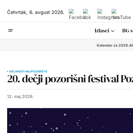
Četvrtak,
6. avgust 2026.
Izlasci
BG s
Kalendar za 2026.
Ak
DECA
FESTIVALI
POZORIŠTE
20. dečji pozorišni festival P
12. maj 2026.