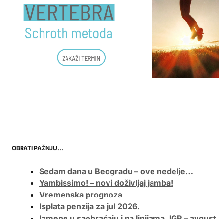
OBRATI PAŽNJU…
Sedam dana u Beogradu – ove nedelje…
Yambissimo! – novi doživljaj jamba!
Vremenska prognoza
Isplata penzija za jul 2026.
Izmene u saobraćaju i na linijama JGP – avgust