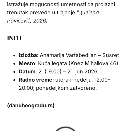
istražuje mogućnosti umetnosti da prolazni
trenutak prevede u trajanje.“
(Jelena
Pavićević, 2026)
INFO
Izložba
: Anamarija Vartabedijan – Susret
Mesto
: Kuća legata (Knez Mihailova 46)
Datum
: 2. (19.00) – 21. jun 2026.
Radno vreme
: utorak-nedelja, 12.00-
20.00; ponedeljkom zatvoreno.
(danubeogradu.rs)