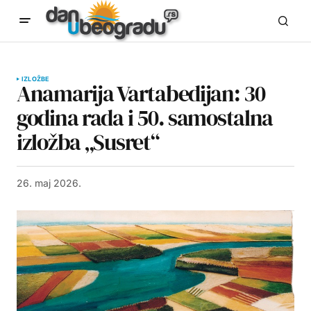
IZLOŽBE
Anamarija Vartabedijan: 30
godina rada i 50. samostalna
izložba „Susret“
26. maj 2026.