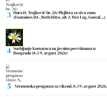
Đura Đ. Trajković br. 26: Plejlista za sivu zonu
(Fontaines D.C, Beth Ditto, alt-J, Wet Leg, Gustaf…)
Suzbijanje komaraca na javnim površinama u
Beogradu (8. i 9. avgust 2026)
Vremenska prognoza za vikend, 8. i 9. avgust 2026.