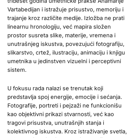
trideset godina umetničke prakse Anamarije
Vartabedijan i istražuje prisustvo, memoriju i
trajanje kroz različite medije. Izložba ne prati
linearnu hronologiju, već mapira složen
prostor susreta slike, materije, vremena i
unutrašnjeg iskustva, povezujući fotografiju,
slikarstvo, crtež, ilustraciju, animaciju i knjigu
umetnika u jedinstven vizuelni i perceptivni
sistem.
U fokusu rada nalazi se trenutak koji
predstavlja spoj energije, emocije i sećanja.
Fotografije, portreti i pejzaži ne funkcionišu
kao objektivni prikazi stvarnosti, već kao
tragovi prisustva, unutrašnjih stanja i
kolektivnog iskustva. Kroz istraživanje svetla,