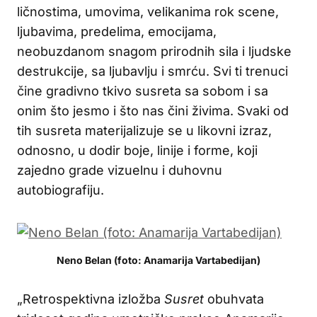
ličnostima, umovima, velikanima rok scene,
ljubavima, predelima, emocijama,
neobuzdanom snagom prirodnih sila i ljudske
destrukcije, sa ljubavlju i smrću. Svi ti trenuci
čine gradivno tkivo susreta sa sobom i sa
onim što jesmo i što nas čini živima. Svaki od
tih susreta materijalizuje se u likovni izraz,
odnosno, u dodir boje, linije i forme, koji
zajedno grade vizuelnu i duhovnu
autobiografiju.
Neno Belan (foto: Anamarija Vartabedijan)
„Retrospektivna izložba
Susret
obuhvata