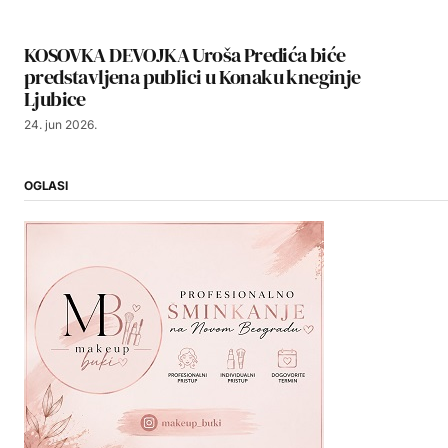
KOSOVKA DEVOJKA Uroša Predića biće
predstavljena publici u Konaku kneginje
Ljubice
24. jun 2026.
OGLASI