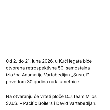
Od 2. do 21. juna 2026. u Kući legata biće
otvorena retrospektivna 50. samostalna
izložba Anamarije Vartabedijan „Susret“,
povodom 30 godina rada umetnice.
Na otvaranju će vrteti ploče D.J. team Miloš
S.U.S. – Pacific Boilers i David Vartabedijan.