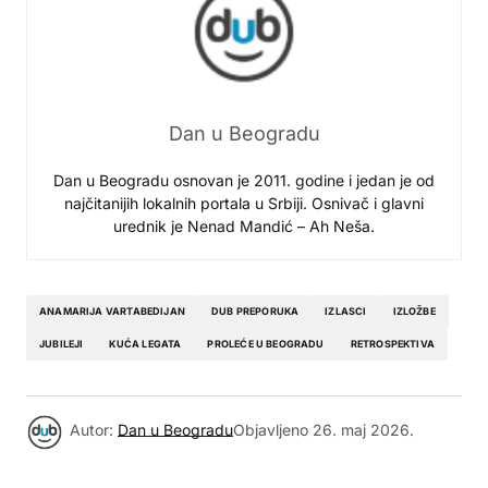
Dan u Beogradu
Dan u Beogradu osnovan je 2011. godine i jedan je od
najčitanijih lokalnih portala u Srbiji. Osnivač i glavni
urednik je Nenad Mandić – Ah Neša.
ANAMARIJA VARTABEDIJAN
DUB PREPORUKA
IZLASCI
IZLOŽBE
JUBILEJI
KUĆA LEGATA
PROLEĆE U BEOGRADU
RETROSPEKTIVA
Autor:
Dan u Beogradu
Objavljeno
26. maj 2026.