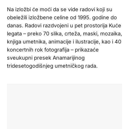
Na izložbi će moći da se vide radovi koji su
obeležili izložbene celine od 1995. godine do
danas. Radovi razdvojeni u pet prostorija Kuće
legata – preko 70 slika, crteža, maski, mozaika,
knjiga umetnika, animacije i ilustracije, kao i 40
koncertnih rok fotografija – prikazaće
sveukupni presek Anamarijinog
tridesetogodišnjeg umetničkog rada.