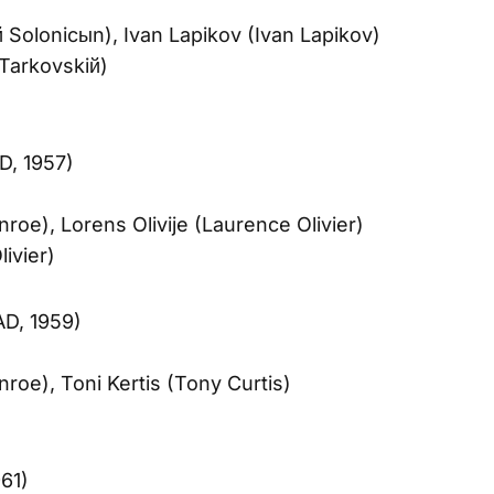
iй Solonicыn), Ivan Lapikov (Ivan Lapikov)
 Tarkovskiй)
D, 1957)
roe), Lorens Olivije (Laurence Olivier)
livier)
D, 1959)
roe), Toni Kertis (Tony Curtis)
61)