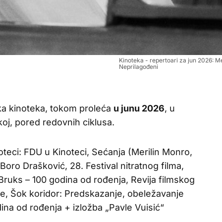
Kinoteka - repertoari za jun 2026: M
Neprilagođeni
ka kinoteka, tokom proleća
u junu 2026
, u
oj, pored redovnih ciklusa.
eci: FDU u Kinoteci, Sećanja (Merilin Monro,
 Boro Drašković, 28. Festival nitratnog filma,
el Bruks – 100 godina od rođenja, Revija filmskog
je, Šok koridor: Predskazanje, obeležavanje
ina od rođenja + izložba „Pavle Vuisić“