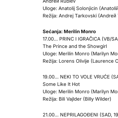
Andreй Rublёv
Uloge: Anatolij Solonjicin (Anatol
Režija: Andrej Tarkovski (Andreй
Sećanja: Merilin Monro
17.00… PRINC I IGRAČICA (VB/SA
The Prince and the Showgirl
Uloge: Merilin Monro (Marilyn Mon
Režija: Lorens Olivije (Laurence O
19.00… NEKI TO VOLE VRUĆE (SA
Some Like It Hot
Uloge: Merilin Monro (Marilyn Mon
Režija: Bili Vajlder (Billy Wilder)
21.00… NEPRILAGOĐENI (SAD, 19