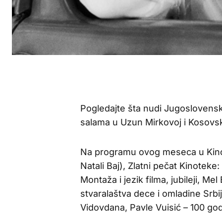
Pogledajte šta nudi Jugoslovens
salama u Uzun Mirkovoj i Kosovsk
Na programu ovog meseca u Kinot
Natali Baj), Zlatni pečat Kinoteke:
Montaža i jezik filma, jubileji, M
stvaralaštva dece i omladine Srbi
Vidovdana, Pavle Vuisić – 100 god