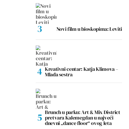
Novi film u bioskopima: Leviti
Kreativni centar: Katja Klimova –
Mlađa sestra
Brunch u parku: Art & Mix District
pretvara Kalemegdan u najveći
dnevni „dance floor“ ovog leta