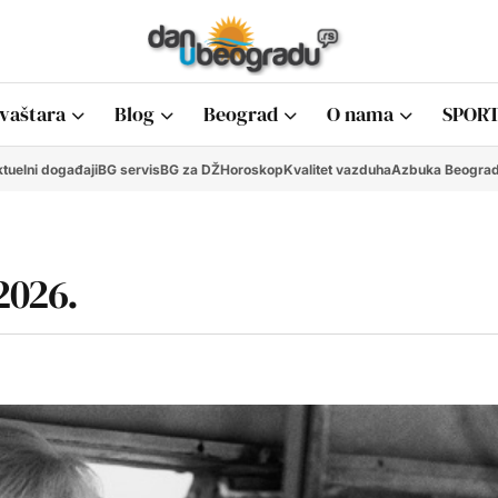
vaštara
Blog
Beograd
O nama
SPORT
tuelni događaji
BG servis
BG za DŽ
Horoskop
Kvalitet vazduha
Azbuka Beogra
2026.