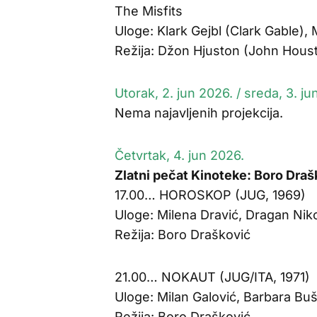
The Misfits
Uloge: Klark Gejbl (Clark Gable),
Režija: Džon Hjuston (John Hous
Utorak, 2. jun 2026. / sreda, 3. ju
Nema najavljenih projekcija.
Četvrtak, 4. jun 2026.
Zlatni pečat Kinoteke: Boro Draš
17.00… HOROSKOP (JUG, 1969)
Uloge: Milena Dravić, Dragan Niko
Režija: Boro Drašković
21.00… NOKAUT (JUG/ITA, 1971)
Uloge: Milan Galović, Barbara Bu
Režija: Boro Drašković