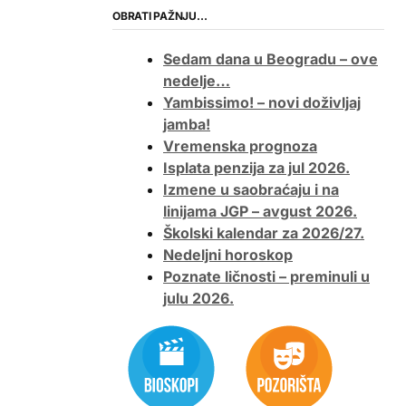
OBRATI PAŽNJU…
Sedam dana u Beogradu – ove
nedelje…
Yambissimo! – novi doživljaj
jamba!
Vremenska prognoza
Isplata penzija za jul 2026.
Izmene u saobraćaju i na
linijama JGP – avgust 2026.
Školski kalendar za 2026/27.
Nedeljni horoskop
Poznate ličnosti – preminuli u
julu 2026.