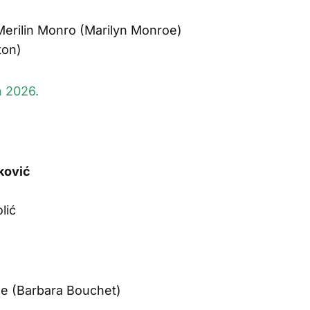
 Merilin Monro (Marilyn Monroe)
ton)
n 2026.
ković
lić
še (Barbara Bouchet)