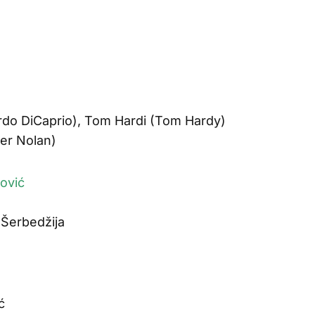
rdo DiCaprio), Tom Hardi (Tom Hardy)
her Nolan)
ković
Šerbedžija
)
ć