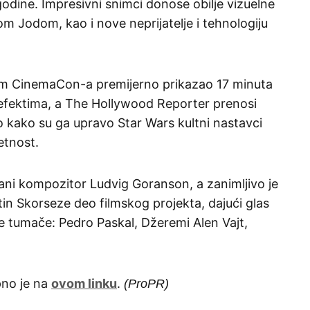
odine. Impresivni snimci donose obilje vizuelne
 Jodom, kao i nove neprijatelje i tehnologiju
okom CinemaCon-a premijerno prikazao 17 minuta
 efektima, a The Hollywood Reporter prenosi
 to kako su ga upravo Star Wars kultni nastavci
etnost.
ani kompozitor Ludvig Goranson, a zanimljivo je
artin Skorseze deo filmskog projekta, dajući glas
e tumače: Pedro Paskal, Džeremi Alen Vajt,
pno je na
ovom linku
.
(ProPR)