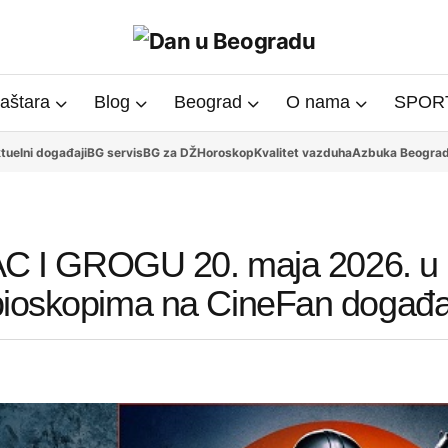
aštara
Blog
Beograd
O nama
SPORT
tuelni događaji
BG servis
BG za DŽ
Horoskop
Kvalitet vazduha
Azbuka Beogra
I GROGU 20. maja 2026. u
bioskopima na CineFan događa