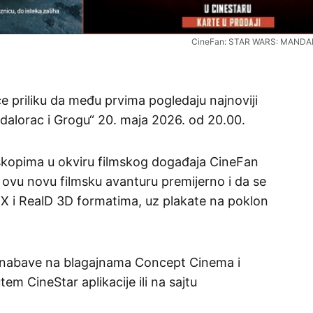
CineFan: STAR WARS: MAND
iće priliku da među prvima pogledaju najnoviji
ndalorac i Grogu“ 20. maja 2026. od 20.00.
skopima u okviru filmskog događaja CineFan
e ovu novu filmsku avanturu premijerno i da se
X i RealD 3D formatima, uz plakate na poklon
 nabave na blagajnama Concept Cinema i
em CineStar aplikacije ili na sajtu