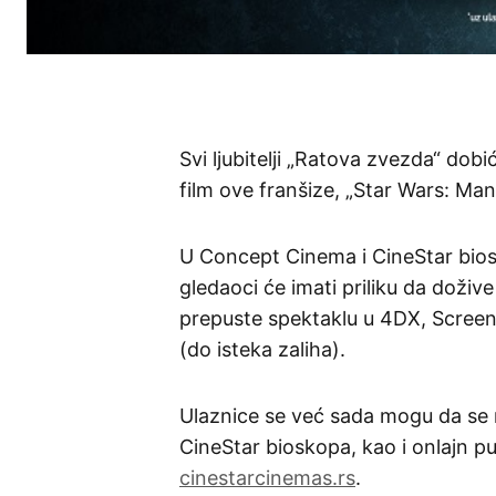
Svi ljubitelji „Ratova zvezda“ dob
film ove franšize, „Star Wars: Ma
U Concept Cinema i CineStar bio
gledaoci će imati priliku da doživ
prepuste spektaklu u 4DX, Screen
(do isteka zaliha).
Ulaznice se već sada mogu da se
CineStar bioskopa, kao i onlajn put
cinestarcinemas.rs
.