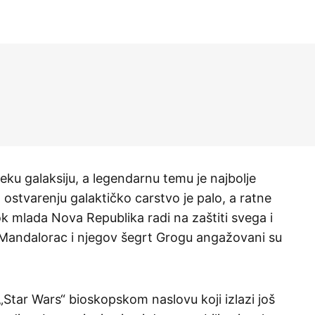
eku galaksiju, a legendarnu temu je najbolje
ostvarenju galaktičko carstvo je palo, a ratne
ok mlada Nova Republika radi na zaštiti svega i
, Mandalorac i njegov šegrt Grogu angažovani su
Star Wars“ bioskopskom naslovu koji izlazi još