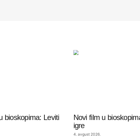
 u bioskopima: Leviti
Novi film u bioskopima
igre
4. avgust 2026.