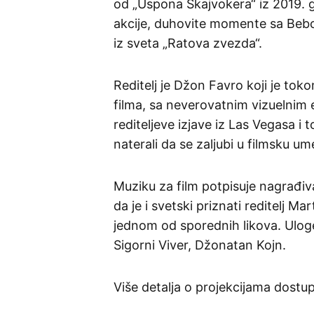
od „Uspona Skajvokera“ iz 2019. g
akcije, duhovite momente sa Bebom
iz sveta „Ratova zvezda“.
Reditelj je Džon Favro koji je t
filma, sa neverovatnim vizuelnim
rediteljeve izjave iz Las Vegasa i
naterali da se zaljubi u filmsku um
Muziku za film potpisuje nagrađiv
da je i svetski priznati reditelj M
jednom od sporednih likova. Ulog
Sigorni Viver, Džonatan Kojn.
Više detalja o projekcijama dostu