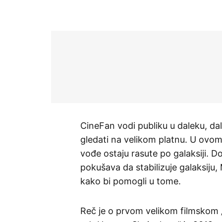
CineFan vodi publiku u daleku, dal
gledati na velikom platnu. U ovom 
vođe ostaju rasute po galaksiji. D
pokušava da stabilizuje galaksiju
kako bi pomogli u tome.
Reč je o prvom velikom filmskom „