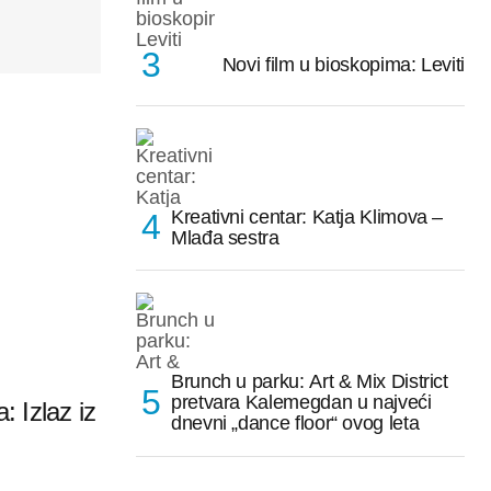
Novi film u bioskopima: Leviti
Kreativni centar: Katja Klimova –
Mlađa sestra
Brunch u parku: Art & Mix District
pretvara Kalemegdan u najveći
: Izlaz iz
dnevni „dance floor“ ovog leta