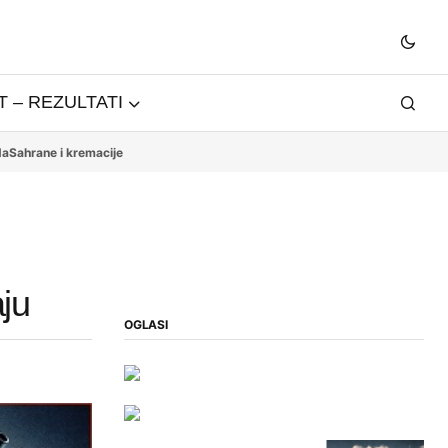
 – REZULTATI
da
Sahrane i kremacije
ju
OGLASI