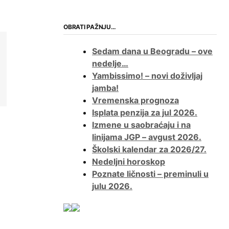
OBRATI PAŽNJU…
Sedam dana u Beogradu – ove
nedelje…
Yambissimo! – novi doživljaj
jamba!
Vremenska prognoza
Isplata penzija za jul 2026.
Izmene u saobraćaju i na
linijama JGP – avgust 2026.
Školski kalendar za 2026/27.
Nedeljni horoskop
Poznate ličnosti – preminuli u
julu 2026.