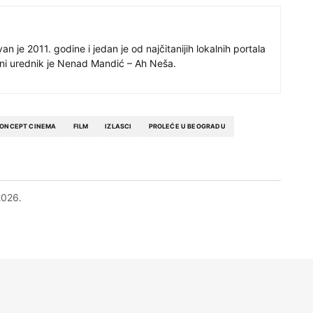
 je 2011. godine i jedan je od najčitanijih lokalnih portala
avni urednik je Nenad Mandić – Ah Neša.
ONCEPT CINEMA
FILM
IZLASCI
PROLEĆE U BEOGRADU
2026.