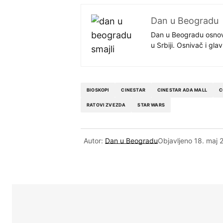
Dan u Beogradu
Dan u Beogradu osnovan
u Srbiji. Osnivač i gl
BIOSKOPI
CINESTAR
CINESTAR ADA MALL
C
RATOVI ZVEZDA
STAR WARS
Autor:
Dan u Beogradu
Objavljeno
18. maj 