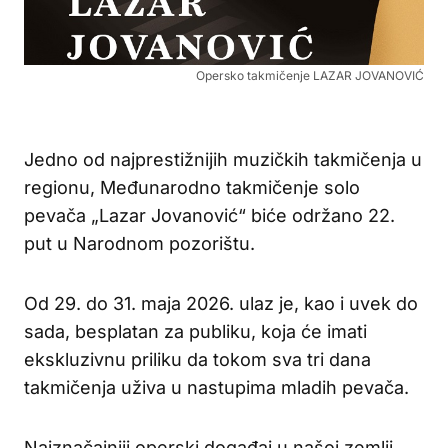
Opersko takmičenje LAZAR JOVANOVIĆ
Jedno od najprestižnijih muzičkih takmičenja u
regionu, Međunarodno takmičenje solo
pevača „Lazar Jovanović“ biće održano 22.
put u Narodnom pozorištu.
Od 29. do 31. maja 2026. ulaz je, kao i uvek do
sada, besplatan za publiku, koja će imati
ekskluzivnu priliku da tokom sva tri dana
takmičenja uživa u nastupima mladih pevača.
Najznačajniji operski događaj u našoj zemlji