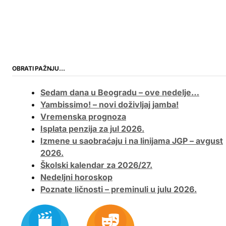
OBRATI PAŽNJU…
Sedam dana u Beogradu – ove nedelje…
Yambissimo! – novi doživljaj jamba!
Vremenska prognoza
Isplata penzija za jul 2026.
Izmene u saobraćaju i na linijama JGP – avgust
2026.
Školski kalendar za 2026/27.
Nedeljni horoskop
Poznate ličnosti – preminuli u julu 2026.