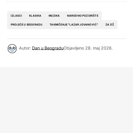
IZLASCI
KLASIKA
MUZIKA
NARODNO POZORIŠTE
PROLEĆE U BEOGRADU
TAKMIČENJE "LAZAR JOVANOVIĆ"
ZA DŽ
Autor:
Dan u Beogradu
Objavljeno
28. maj 2026.