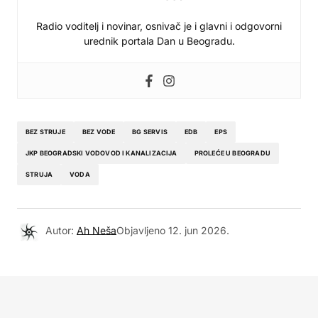
Radio voditelj i novinar, osnivač je i glavni i odgovorni
urednik portala Dan u Beogradu.
BEZ STRUJE
BEZ VODE
BG SERVIS
EDB
EPS
JKP BEOGRADSKI VODOVOD I KANALIZACIJA
PROLEĆE U BEOGRADU
STRUJA
VODA
Autor:
Ah Neša
Objavljeno
12. jun 2026.