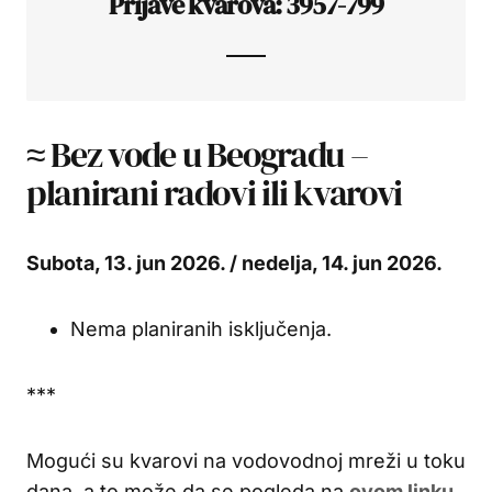
Prijave kvarova: 3957-799
≈ Bez vode u Beogradu –
planirani radovi ili kvarovi
Subota, 13. jun 2026. / nedelja, 14. jun 2026.
Nema planiranih isključenja.
***
Mogući su kvarovi na vodovodnoj mreži u toku
dana, a to može da se pogleda na
ovom linku
.