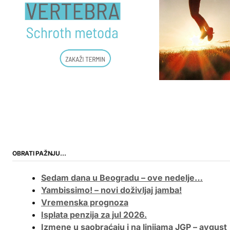
OBRATI PAŽNJU…
Sedam dana u Beogradu – ove nedelje…
Yambissimo! – novi doživljaj jamba!
Vremenska prognoza
Isplata penzija za jul 2026.
Izmene u saobraćaju i na linijama JGP – avgust