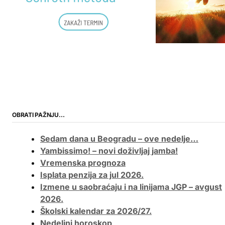
OBRATI PAŽNJU…
Sedam dana u Beogradu – ove nedelje…
Yambissimo! – novi doživljaj jamba!
Vremenska prognoza
Isplata penzija za jul 2026.
Izmene u saobraćaju i na linijama JGP – avgust
2026.
Školski kalendar za 2026/27.
Nedeljni horoskop