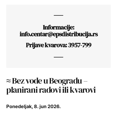
Informacije:
info.centar@epsdistribucija.rs
Prijave kvarova: 3957-799
≈ Bez vode u Beogradu –
planirani radovi ili kvarovi
Ponedeljak, 8
. jun 2026.