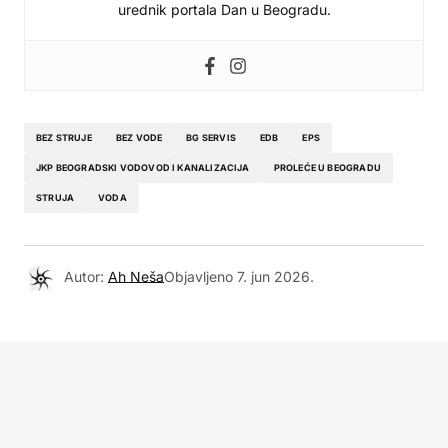
urednik portala Dan u Beogradu.
BEZ STRUJE
BEZ VODE
BG SERVIS
EDB
EPS
JKP BEOGRADSKI VODOVOD I KANALIZACIJA
PROLEĆE U BEOGRADU
STRUJA
VODA
Autor:
Ah Neša
Objavljeno
7. jun 2026.