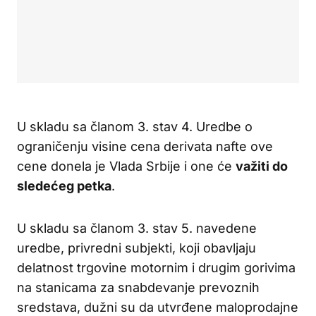
U skladu sa članom 3. stav 4. Uredbe o
ograničenju visine cena derivata nafte ove
cene donela je Vlada Srbije i one će
važiti do
sledećeg petka
.
U skladu sa članom 3. stav 5. navedene
uredbe, privredni subjekti, koji obavljaju
delatnost trgovine motornim i drugim gorivima
na stanicama za snabdevanje prevoznih
sredstava, dužni su da utvrđene maloprodajne