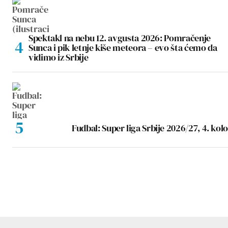
Spektakl na nebu 12. avgusta 2026: Pomračenje
Sunca i pik letnje kiše meteora – evo šta ćemo da
vidimo iz Srbije
Fudbal: Super liga Srbije 2026/27, 4. kolo