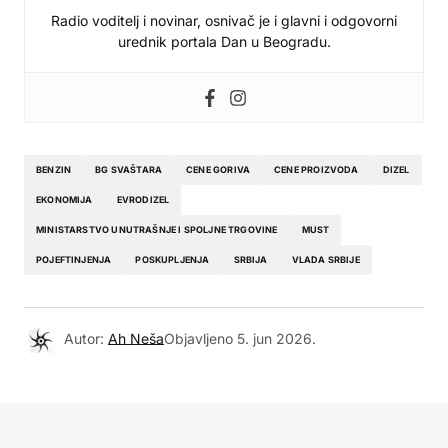
Radio voditelj i novinar, osnivač je i glavni i odgovorni
urednik portala Dan u Beogradu.
BENZIN
BG SVAŠTARA
CENE GORIVA
CENE PROIZVODA
DIZEL
EKONOMIJA
EVRODIZEL
MINISTARSTVO UNUTRAŠNJE I SPOLJNE TRGOVINE
MUST
POJEFTINJENJA
POSKUPLJENJA
SRBIJA
VLADA SRBIJE
Autor:
Ah Neša
Objavljeno
5. jun 2026.