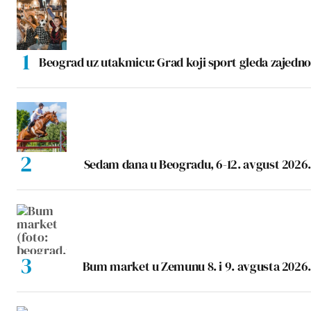
Beograd uz utakmicu: Grad koji sport gleda zajedno
Sedam dana u Beogradu, 6-12. avgust 2026.
Bum market u Zemunu 8. i 9. avgusta 2026.