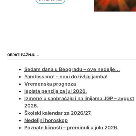
OBRATI PAŽNJU…
Sedam dana u Beogradu – ove nedelje…
Yambissimo! – novi doživljaj jamba!
Vremenska prognoza
Isplata penzija za jul 2026.
Izmene u saobraćaju i na linijama JGP – avgust
2026.
Školski kalendar za 2026/27.
Nedeljni horoskop
Poznate ličnosti – preminuli u julu 2026.