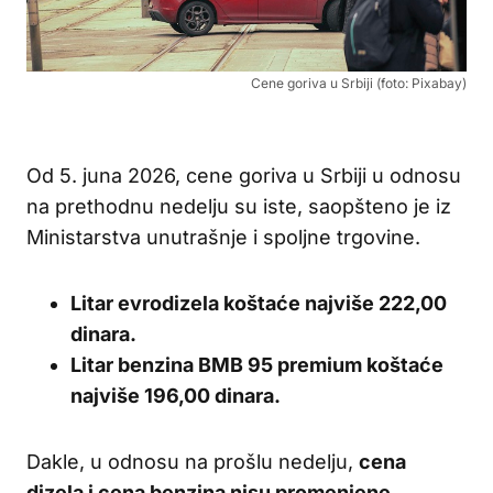
Cene goriva u Srbiji (foto: Pixabay)
Od 5. juna 2026, cene goriva u Srbiji u odnosu
na prethodnu nedelju su iste, saopšteno je iz
Ministarstva unutrašnje i spoljne trgovine.
Litar evrodizela koštaće najviše 222,00
dinara.
Litar benzina BMB 95 premium koštaće
najviše 196,00 dinara.
Dakle, u odnosu na prošlu nedelju,
cena
dizela i cena benzina nisu promenjene.