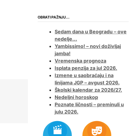
OBRATI PAŽNJU…
Sedam dana u Beogradu – ove
nedelje…
Yambissimo! – novi doživljaj
jamba!
Vremenska prognoza
Isplata penzija za jul 2026.
Izmene u saobraćaju i na
linijama JGP – avgust 2026.
Školski kalendar za 2026/27.
Nedeljni horoskop
Poznate ličnosti – preminuli u
julu 2026.