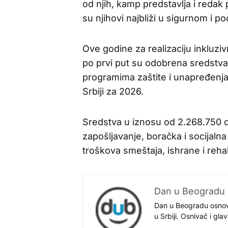
od njih, kamp predstavlja i reda
su njihovi najbliži u sigurnom i p
Ove godine za realizaciju inkluz
po prvi put su odobrena sredstva
programima zaštite i unapređenja 
Srbiji za 2026.
Sredstva u iznosu od 2.268.750 di
zapošljavanje, boračka i socijalna
troškova smeštaja, ishrane i rehab
Dan u Beogradu
Dan u Beogradu osnovan
u Srbiji. Osnivač i gl