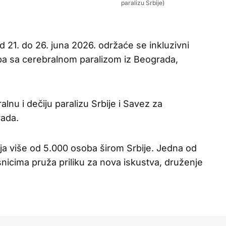
paralizu Srbije)
 21. do 26. juna 2026. održaće se inkluzivni
ba sa cerebralnom paralizom iz Beograda,
nu i dečiju paralizu Srbije i Savez za
rada.
ja više od 5.000 osoba širom Srbije. Jedna od
esnicima pruža priliku za nova iskustva, druženje