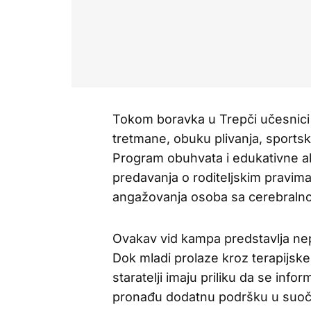
Tokom boravka u Trepči učesnici 
tretmane, obuku plivanja, sportsk
Program obuhvata i edukativne ak
predavanja o roditeljskim pravima
angažovanja osoba sa cerebraln
Ovakav vid kampa predstavlja ne
Dok mladi prolaze kroz terapijske,
staratelji imaju priliku da se in
pronađu dodatnu podršku u suoč