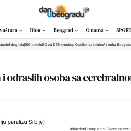
vaštara
Blog
Beograd
O nama
SPORT
tuelni događaji
BG servis
BG za DŽ
Horoskop
Kvalitet vazduha
Azbuka Beogra
 i odraslih osoba sa cerebraln
Inkluzivni kamp (foto: Savez za cereb