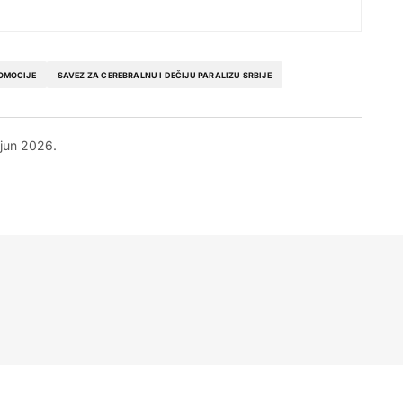
OMOCIJE
SAVEZ ZA CEREBRALNU I DEČIJU PARALIZU SRBIJE
 jun 2026.