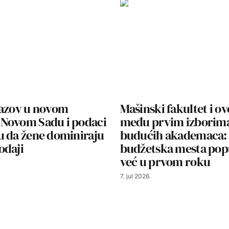
zazov u novom
Mašinski fakultet i o
Novom Sadu i podaci
među prvim izborim
u da žene dominiraju
budućih akademaca:
odaji
budžetska mesta pop
već u prvom roku
7. jul 2026.