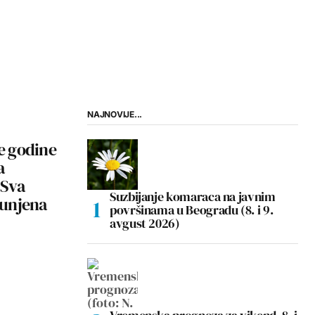
NAJNOVIJE...
ve godine
a
 Sva
Suzbijanje komaraca na javnim
unjena
površinama u Beogradu (8. i 9.
avgust 2026)