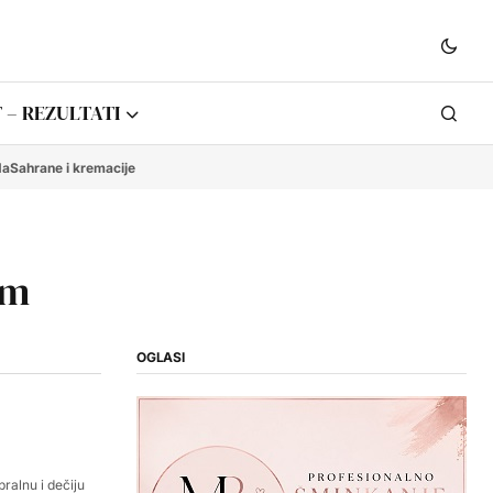
 – REZULTATI
da
Sahrane i kremacije
om
OGLASI
ralnu i dečiju