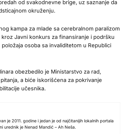
k predah od svakodnevne brige, uz saznanje da
odsticajnom okruženju.
ivnog kampa za mlade sa cerebralnom paralizom
 kroz Javni konkurs za finansiranje i podršku
položaja osoba sa invaliditetom u Republici
nara obezbedilo je Ministarstvo za rad,
 pitanja, a biće iskorišćena za pokrivanje
ilitacije učesnika.
 je 2011. godine i jedan je od najčitanijih lokalnih portala
avni urednik je Nenad Mandić – Ah Neša.