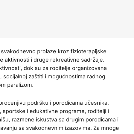
svakodnevno prolaze kroz fizioterapijske
e aktivnosti i druge rekreativne sadržaje.
tivnosti, dok su za roditelje organizovana
, socijalnoj zaštiti i mogućnostima radnog
om paralizom.
procenjivu podršku i porodicama učesnika.
 sportske i edukativne programe, roditelji i
formišu, razmene iskustva sa drugim porodicama i
avanju sa svakodnevnim izazovima. Za mnoge