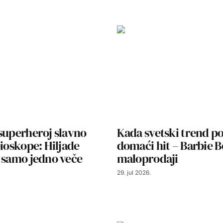
superheroj slavno
Kada svetski trend p
bioskope: Hiljade
domaći hit – Barbie 
 samo jedno veče
maloprodaji
29. jul 2026.