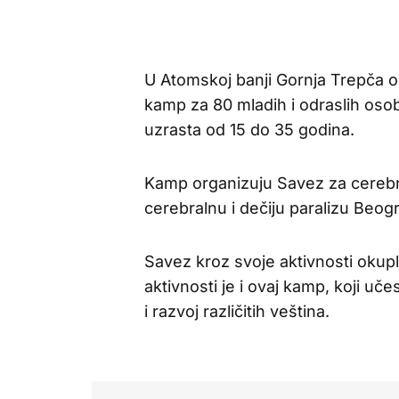
U Atomskoj banji Gornja Trepča od
kamp za 80 mladih i odraslih oso
uzrasta od 15 do 35 godina.
Kamp organizuju Savez za cerebral
cerebralnu i dečiju paralizu Beog
Savez kroz svoje aktivnosti okupl
aktivnosti je i ovaj kamp, koji uč
i razvoj različitih veština.