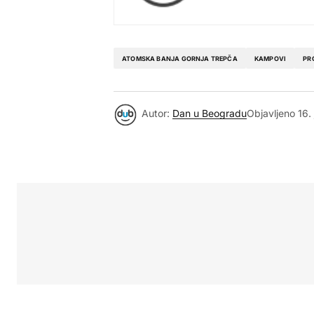
ATOMSKA BANJA GORNJA TREPČA
KAMPOVI
PR
Autor:
Dan u Beogradu
Objavljeno
16.