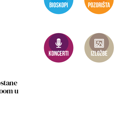
ostane
Boom u