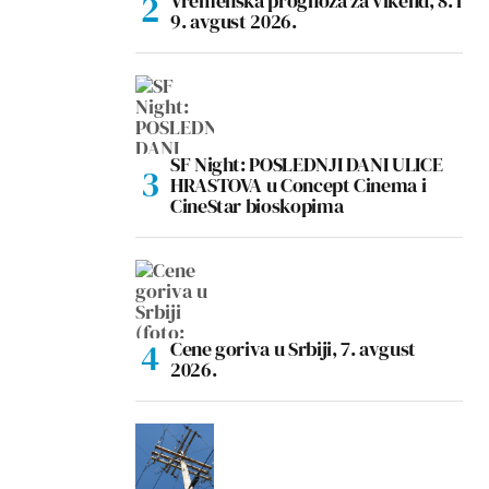
Vremenska prognoza za vikend, 8. i
9. avgust 2026.
SF Night: POSLEDNJI DANI ULICE
HRASTOVA u Concept Cinema i
CineStar bioskopima
Cene goriva u Srbiji, 7. avgust
2026.