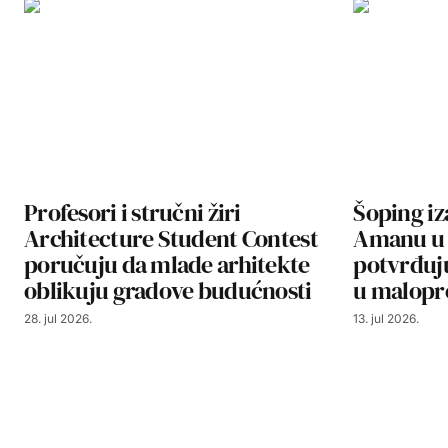
Profesori i stručni žiri
Šoping i
Architecture Student Contest
Amanu u 
poručuju da mlade arhitekte
potvrđuj
oblikuju gradove budućnosti
u malopr
28. jul 2026.
13. jul 2026.