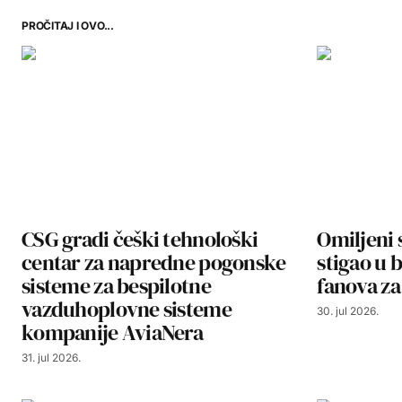
PROČITAJ I OVO...
CSG gradi češki tehnološki
Omiljeni 
centar za napredne pogonske
stigao u 
sisteme za bespilotne
fanova za
vazduhoplovne sisteme
30. jul 2026.
kompanije AviaNera
31. jul 2026.