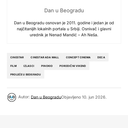
Dan u Beogradu
Dan u Beogradu osnovan je 2011. godine i jedan je od
najčitanijih lokalnih portala u Srbiji. Osnivač i glavni
urednik je Nenad Mandić – Ah Neša.
CINESTAR
CINESTAR ADA MALL
CONCEPT CINEMA
DECA
FILM
IZLASCI
PINOKIO
PORODIČNI VIKEND
PROLEĆE U BEOGRADU
Autor:
Dan u Beogradu
Objavljeno
10. jun 2026.