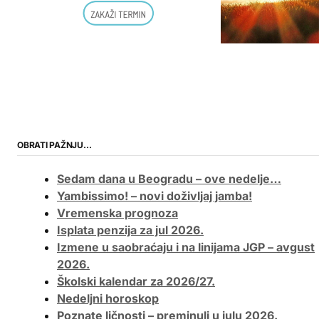
OBRATI PAŽNJU…
Sedam dana u Beogradu – ove nedelje…
Yambissimo! – novi doživljaj jamba!
Vremenska prognoza
Isplata penzija za jul 2026.
Izmene u saobraćaju i na linijama JGP – avgust
2026.
Školski kalendar za 2026/27.
Nedeljni horoskop
Poznate ličnosti – preminuli u julu 2026.