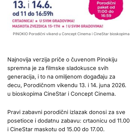
PINOKIO Porodični vikend u Concept Cinema i CineStar bioskopima
Najnovija verzija priče o čuvenom Pinokiju
spremna je za filmske sladokusce svih
generacija, i to na omiljenom događaju za
decu, Porodičnom vikendu 13. i 14. juna 2026.
u bioskopima CineStar i Concept Cinema.
Pravi zabavni porodični izlazak donosi za sve
posetioce i dodatnu zabavu: crtaonicu od 11.00
i CineStar maskotu od 15.00 do 17.00.