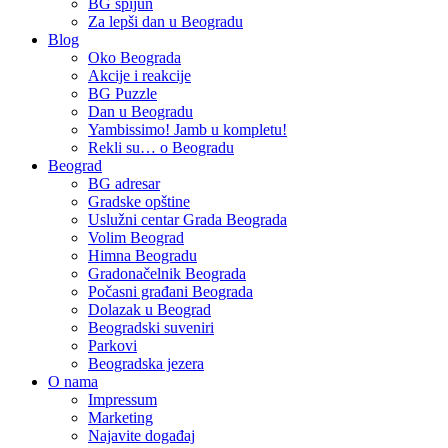
BG špijun
Za lepši dan u Beogradu
Blog
Oko Beograda
Akcije i reakcije
BG Puzzle
Dan u Beogradu
Yambissimo! Jamb u kompletu!
Rekli su… o Beogradu
Beograd
BG adresar
Gradske opštine
Uslužni centar Grada Beograda
Volim Beograd
Himna Beogradu
Gradonačelnik Beograda
Počasni građani Beograda
Dolazak u Beograd
Beogradski suveniri
Parkovi
Beogradska jezera
O nama
Impressum
Marketing
Najavite događaj