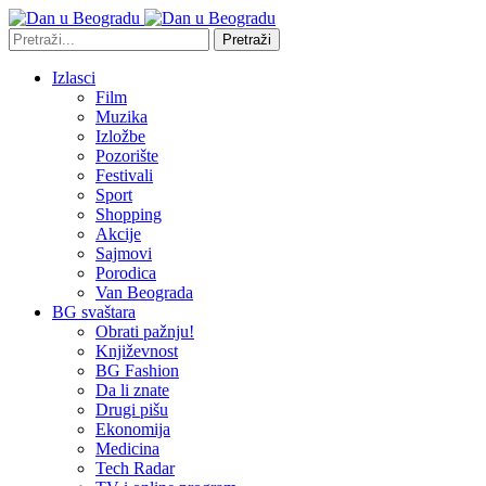
Pretraži
Izlasci
Film
Muzika
Izložbe
Pozorište
Festivali
Sport
Shopping
Akcije
Sajmovi
Porodica
Van Beograda
BG svaštara
Obrati pažnju!
Književnost
BG Fashion
Da li znate
Drugi pišu
Ekonomija
Medicina
Tech Radar