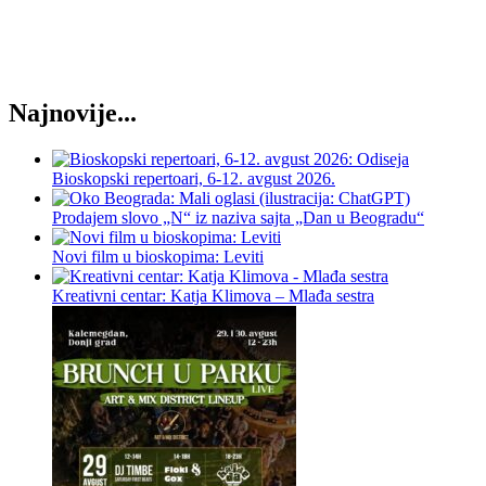
Najnovije...
Bioskopski repertoari, 6-12. avgust 2026.
Prodajem slovo „N“ iz naziva sajta „Dan u Beogradu“
Novi film u bioskopima: Leviti
Kreativni centar: Katja Klimova – Mlađa sestra