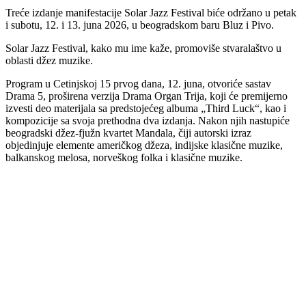
Treće izdanje manifestacije Solar Jazz Festival biće održano u petak
i subotu, 12. i 13. juna 2026, u beogradskom baru Bluz i Pivo.
Solar Jazz Festival, kako mu ime kaže, promoviše stvaralaštvo u
oblasti džez muzike.
Program u Cetinjskoj 15 prvog dana, 12. juna, otvoriće sastav
Drama 5, proširena verzija Drama Organ Trija, koji će premijerno
izvesti deo materijala sa predstojećeg albuma „Third Luck“, kao i
kompozicije sa svoja prethodna dva izdanja. Nakon njih nastupiće
beogradski džez-fjužn kvartet Mandala, čiji autorski izraz
objedinjuje elemente američkog džeza, indijske klasične muzike,
balkanskog melosa, norveškog folka i klasične muzike.