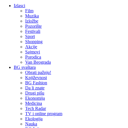
Izlasci
Film
Muzika
Izložbe
Pozorište
Festivali
Sport
Shopping
Akcije
Sajmovi
Porodica
Van Beograda
BG svaštara
Obrati pažnju!
Književnost
BG Fashion
Da li znate
Drugi pišu
Ekonomija
Medicina
Tech Radar
TV i online program
Ekologija
Nauka