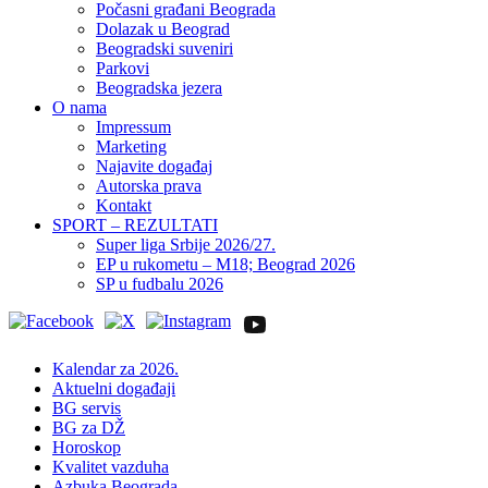
Počasni građani Beograda
Dolazak u Beograd
Beogradski suveniri
Parkovi
Beogradska jezera
O nama
Impressum
Marketing
Najavite događaj
Autorska prava
Kontakt
SPORT – REZULTATI
Super liga Srbije 2026/27.
EP u rukometu – M18; Beograd 2026
SP u fudbalu 2026
Kalendar za 2026.
Aktuelni događaji
BG servis
BG za DŽ
Horoskop
Kvalitet vazduha
Azbuka Beograda