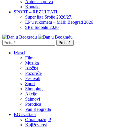
Autorska prava
Kontakt
SPORT – REZULTATI
Super liga Srbije 2026/27.
EP u rukometu – M18; Beograd 2026
SP u fudbalu 2026
Pretraži
Izlasci
Film
Muzika
Izložbe
Pozorište
Festivali
Sport
Shopping
Akcije
Sajmovi
Porodica
Van Beograda
BG svaštara
Obrati pažnju!
Književnost