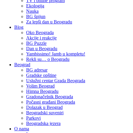
TV i online program
Ekologija
Nauka
BG špijun
Za lepši dan u Beogradu
Blog
Oko Beograda
Akcije i reakcije
BG Puzzle
Dan u Beogradu
Yambissimo! Jamb u kompletu!
Rekli su… o Beogradu
Beograd
BG adresar
Gradske opštine
Uslužni centar Grada Beograda
Volim Beograd
Himna Beogradu
Gradonačelnik Beograda
Počasni građani Beograda
Dolazak u Beograd
Beogradski suveniri
Parkovi
Beogradska jezera
O nama