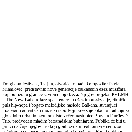
Drugi dan festivala, 13. jun, otvoriće trubač i kompozitor Pavle
Mihailović, predstavnik nove generacije balkanskih džez muzičara
koji pomeraju granice savremenog džeza. Njegov projekat PVLMH
– The New Balkan Jazz spaja energiju džez improvizacije, ritmički
puls hip-hopa i bogato melodijsko nasleđe Balkana, stvarajući
moderan i autentičan muzički izraz koji povezuje lokalnu tradiciju sa
globalnim urbanim zvukom. iste večeri nastupiće Bogdan Đurđević
Trio, predvođen mladim beogradskim bubnjarem. Publika će biti u
prilici da čuje njegov trio koji gradi zvuk u realnom vremenu, sa
pažnjom na nijanse, prostor i energiju između muzičara i publike.