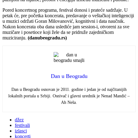
Pored koncertnog programa, festival donosi i prateće sadržaje. U
petak će, pre početka koncerata, predavanje o veštačkoj inteligenciji
u muzici održati Goran Milovanović, kognitivni i data naučnik.
Nakon koncerata oba dana uslediće jam session-i, otvoreni za sve
muzičare i posetioce koji žele da se pridruže zajedničkom
muziciranju.
(danubeogradu.rs)
Dan u Beogradu
Dan u Beogradu osnovan je 2011. godine i jedan je od najčitanijih
lokalnih portala u Srbiji. Osnivač i glavni urednik je Nenad Mandić –
Ah Neša.
džez
festivali
izlasci
koncerti