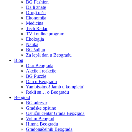
BG Fashion
Da li znate
Drugi pišu
Ekonomija
Medicina
Tech Radar
TV i online program
Ekologija
Nauka
BG špijun
Za lepši dan u Beogradu
Blog
Oko Beograda
Akcije i reakcije
BG Puzzle
Dan u Beogradu
Yambissimo! Jamb u kompletu!
Rekli su… o Beogradu
Beograd
BG adresar
Gradske opštine
Uslužni centar Grada Beograda
Volim Beograd
Himna Beogradu
Gradonačelnik Beograda