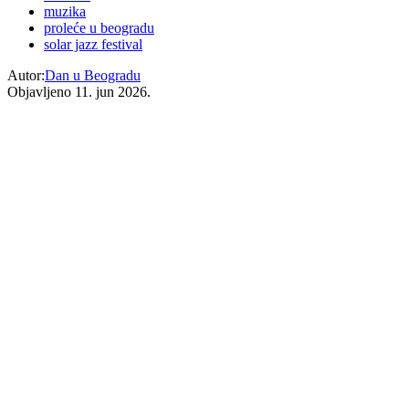
muzika
proleće u beogradu
solar jazz festival
Autor:
Dan u Beogradu
Objavljeno
11. jun 2026.