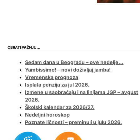
OBRATI PAŽNJU…
Sedam dana u Beogradu – ove nedelje…
Yambissimo! – novi doživljaj jamba!
Vremenska prognoza
Isplata penzija za jul 2026.
Izmene u saobraćaju i na linijama JGP – avgust
2026.
Školski kalendar za 2026/27.
Nedeljni horoskop
Poznate ličnosti – preminuli u julu 2026.