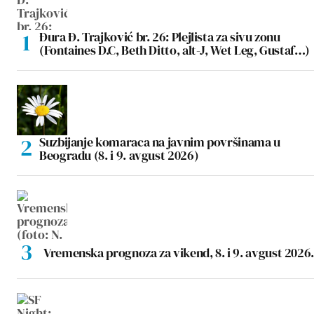
Đura Đ. Trajković br. 26: Plejlista za sivu zonu
(Fontaines D.C, Beth Ditto, alt-J, Wet Leg, Gustaf…)
Suzbijanje komaraca na javnim površinama u
Beogradu (8. i 9. avgust 2026)
Vremenska prognoza za vikend, 8. i 9. avgust 2026.