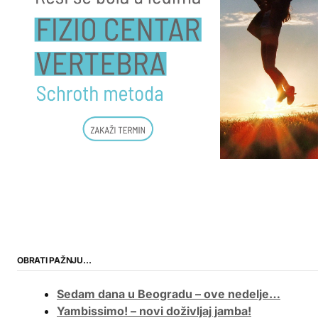
OBRATI PAŽNJU…
Sedam dana u Beogradu – ove nedelje…
Yambissimo! – novi doživljaj jamba!