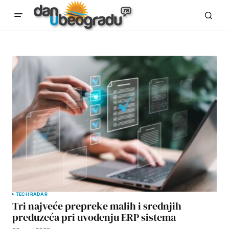
TECH RADAR
Tri najveće prepreke malih i srednjih
preduzeća pri uvođenju ERP sistema