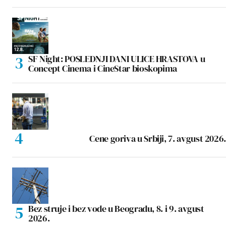
SF Night: POSLEDNJI DANI ULICE HRASTOVA u
Concept Cinema i CineStar bioskopima
Cene goriva u Srbiji, 7. avgust 2026.
Bez struje i bez vode u Beogradu, 8. i 9. avgust
2026.