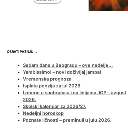
OBRATI PAŽNJU…
Sedam dana u Beogradu – ove nedelje…
Yambissimo! – novi doživljaj jamba!
Vremenska prognoza
Isplata penzija za jul 2026.
Izmene u saobraćaju i na linijama JGP – avgust
2026.
Školski kalendar za 2026/27.
Nedeljni horoskop
Poznate ličnosti – preminuli u julu 2026.