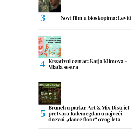
Novi film u bioskopima: Leviti
Kreativni centar: Katja Klimova –
Mlađa sestra
Brunch u parku: Art & Mix District
pretvara Kalemegdan u najveći
dnevni „dance floor“ ovog leta