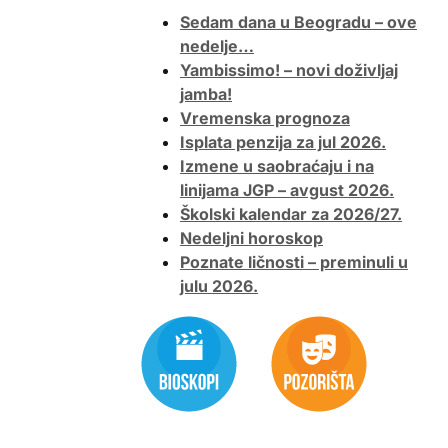
Sedam dana u Beogradu – ove
nedelje…
Yambissimo! – novi doživljaj
jamba!
Vremenska prognoza
Isplata penzija za jul 2026.
Izmene u saobraćaju i na
linijama JGP – avgust 2026.
Školski kalendar za 2026/27.
Nedeljni horoskop
Poznate ličnosti – preminuli u
julu 2026.