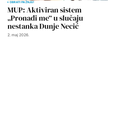
OBRATI PAŽNJU!
MUP: Aktiviran sistem
„Pronađi me“ u slučaju
nestanka Dunje Necić
2. maj 2026.