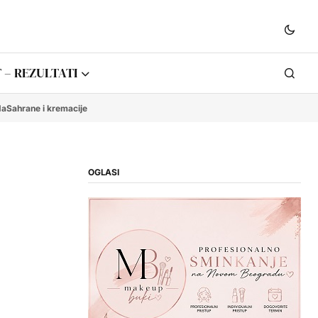
 – REZULTATI
da
Sahrane i kremacije
OGLASI