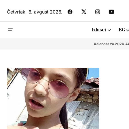
Četvrtak,
6. avgust 2026.
Izlasci
BG s
Kalendar za 2026.
Ak