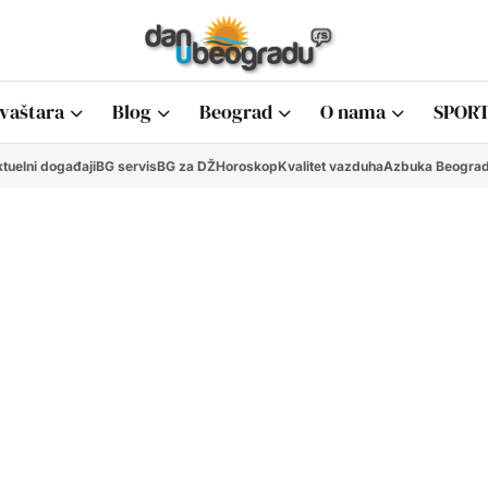
vaštara
Blog
Beograd
O nama
SPORT
tuelni događaji
BG servis
BG za DŽ
Horoskop
Kvalitet vazduha
Azbuka Beogra