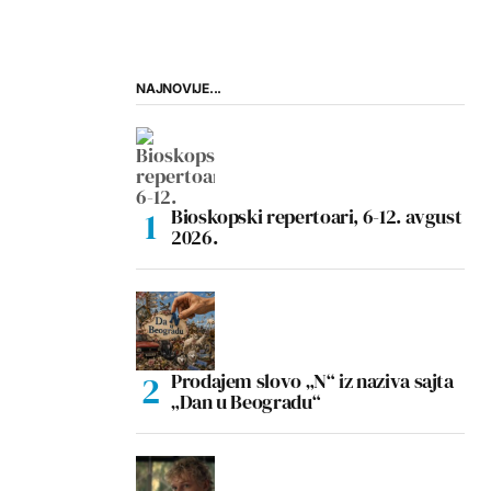
NAJNOVIJE...
Bioskopski repertoari, 6-12. avgust
2026.
Prodajem slovo „N“ iz naziva sajta
„Dan u Beogradu“