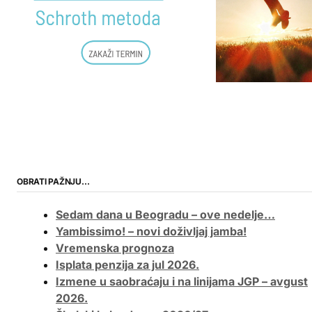
OBRATI PAŽNJU…
Sedam dana u Beogradu – ove nedelje…
Yambissimo! – novi doživljaj jamba!
Vremenska prognoza
Isplata penzija za jul 2026.
Izmene u saobraćaju i na linijama JGP – avgust
2026.