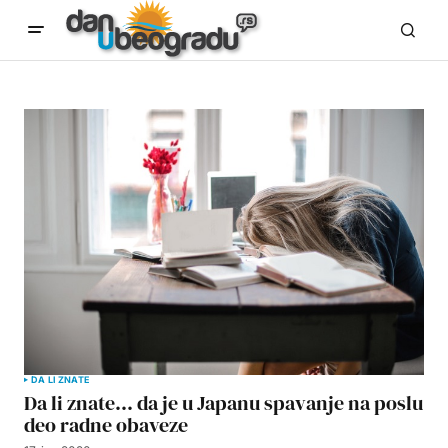
DA LI ZNATE
Da li znate… da je u Japanu spavanje na poslu
deo radne obaveze