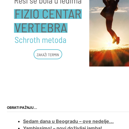
OBRATI PAŽNJU…
Sedam dana u Beogradu – ove nedelje…
Yambissimo! – novi doživljaj jamba!