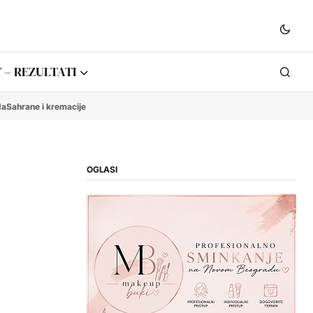
 – REZULTATI
da
Sahrane i kremacije
OGLASI