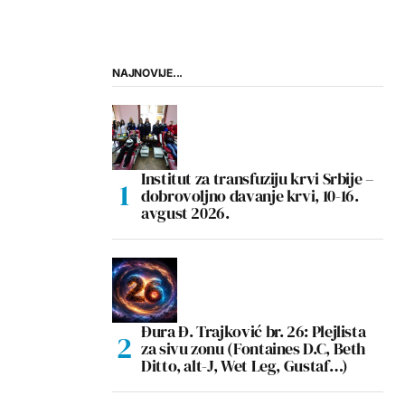
NAJNOVIJE...
Institut za transfuziju krvi Srbije –
dobrovoljno davanje krvi, 10-16.
avgust 2026.
Đura Đ. Trajković br. 26: Plejlista
za sivu zonu (Fontaines D.C, Beth
Ditto, alt-J, Wet Leg, Gustaf…)