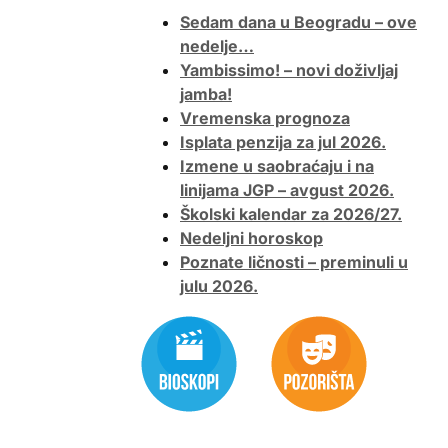
Sedam dana u Beogradu – ove
nedelje…
Yambissimo! – novi doživljaj
jamba!
Vremenska prognoza
Isplata penzija za jul 2026.
Izmene u saobraćaju i na
linijama JGP – avgust 2026.
Školski kalendar za 2026/27.
Nedeljni horoskop
Poznate ličnosti – preminuli u
julu 2026.