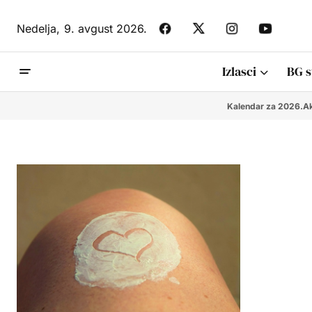
Nedelja,
9. avgust 2026.
Izlasci
BG s
Kalendar za 2026.
Ak