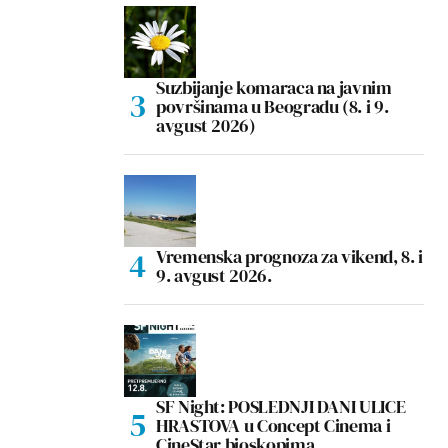
Suzbijanje komaraca na javnim
površinama u Beogradu (8. i 9.
avgust 2026)
Vremenska prognoza za vikend, 8. i
9. avgust 2026.
SF Night: POSLEDNJI DANI ULICE
HRASTOVA u Concept Cinema i
CineStar bioskopima