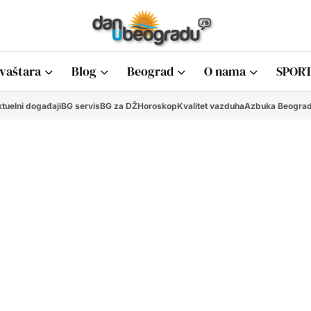
vaštara
Blog
Beograd
O nama
SPORT
tuelni događaji
BG servis
BG za DŽ
Horoskop
Kvalitet vazduha
Azbuka Beogra