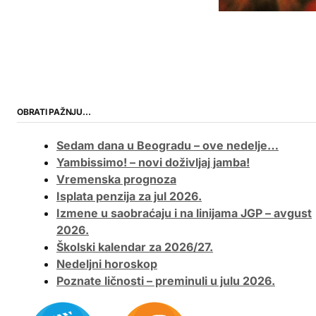
OBRATI PAŽNJU…
Sedam dana u Beogradu – ove nedelje…
Yambissimo! – novi doživljaj jamba!
Vremenska prognoza
Isplata penzija za jul 2026.
Izmene u saobraćaju i na linijama JGP – avgust
2026.
Školski kalendar za 2026/27.
Nedeljni horoskop
Poznate ličnosti – preminuli u julu 2026.