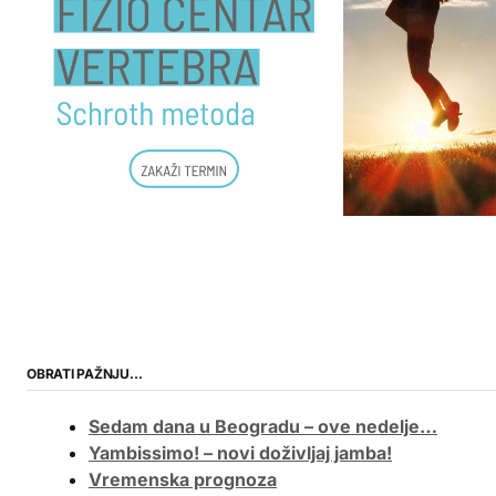
OBRATI PAŽNJU…
Sedam dana u Beogradu – ove nedelje…
Yambissimo! – novi doživljaj jamba!
Vremenska prognoza