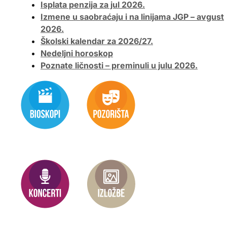
Isplata penzija za jul 2026.
Izmene u saobraćaju i na linijama JGP – avgust
2026.
Školski kalendar za 2026/27.
Nedeljni horoskop
Poznate ličnosti – preminuli u julu 2026.