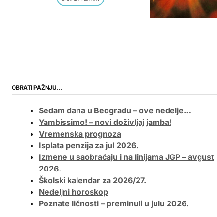
OBRATI PAŽNJU…
Sedam dana u Beogradu – ove nedelje…
Yambissimo! – novi doživljaj jamba!
Vremenska prognoza
Isplata penzija za jul 2026.
Izmene u saobraćaju i na linijama JGP – avgust
2026.
Školski kalendar za 2026/27.
Nedeljni horoskop
Poznate ličnosti – preminuli u julu 2026.