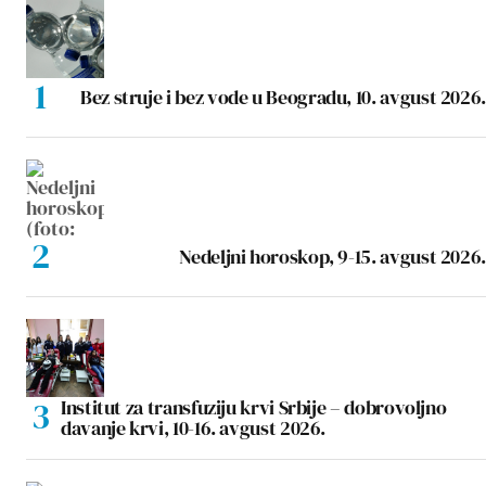
Bez struje i bez vode u Beogradu, 10. avgust 2026.
Nedeljni horoskop, 9-15. avgust 2026.
Institut za transfuziju krvi Srbije – dobrovoljno
davanje krvi, 10-16. avgust 2026.