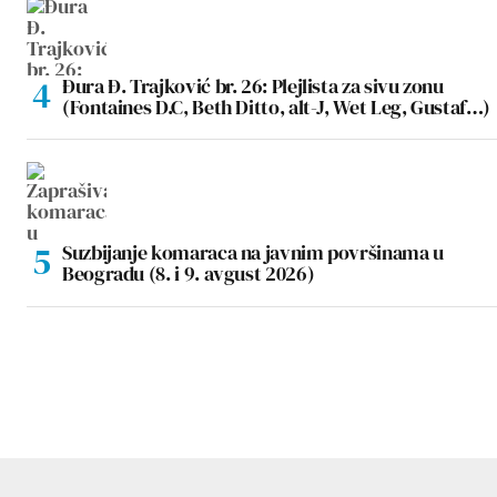
Đura Đ. Trajković br. 26: Plejlista za sivu zonu
(Fontaines D.C, Beth Ditto, alt-J, Wet Leg, Gustaf…)
Suzbijanje komaraca na javnim površinama u
Beogradu (8. i 9. avgust 2026)