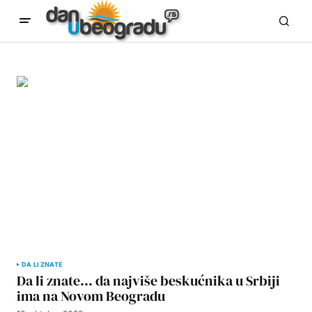
DA LI ZNATE
Da li znate… da najviše beskućnika u Srbiji
ima na Novom Beogradu