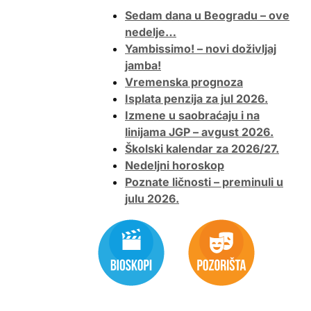
Sedam dana u Beogradu – ove
nedelje…
Yambissimo! – novi doživljaj
jamba!
Vremenska prognoza
Isplata penzija za jul 2026.
Izmene u saobraćaju i na
linijama JGP – avgust 2026.
Školski kalendar za 2026/27.
Nedeljni horoskop
Poznate ličnosti – preminuli u
julu 2026.