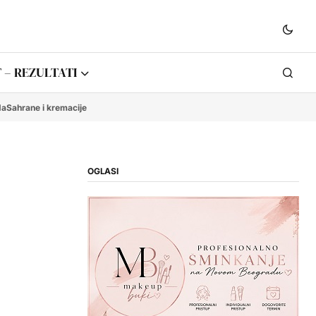
 – REZULTATI
da
Sahrane i kremacije
OGLASI