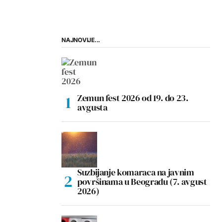
NAJNOVIJE...
Zemun fest 2026 od 19. do 23.
avgusta
Suzbijanje komaraca na javnim
površinama u Beogradu (7. avgust
2026)