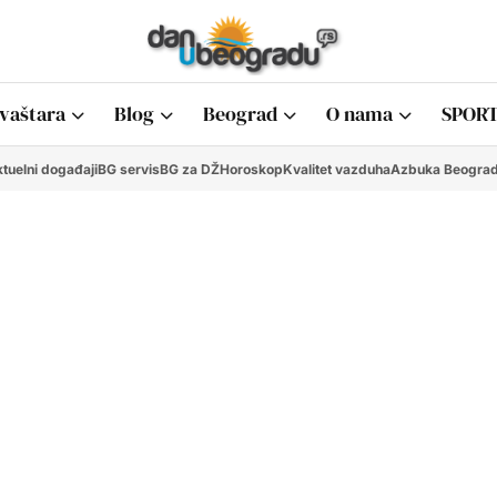
vaštara
Blog
Beograd
O nama
SPORT
tuelni događaji
BG servis
BG za DŽ
Horoskop
Kvalitet vazduha
Azbuka Beogra