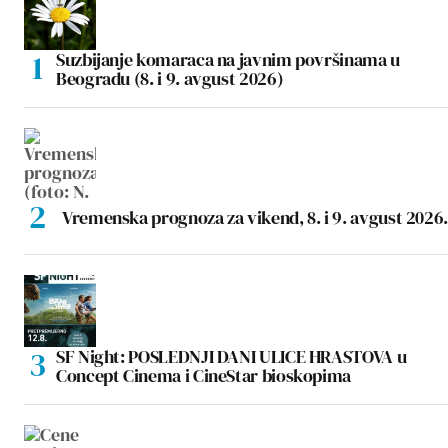
Suzbijanje komaraca na javnim površinama u
Beogradu (8. i 9. avgust 2026)
Vremenska prognoza za vikend, 8. i 9. avgust 2026.
SF Night: POSLEDNJI DANI ULICE HRASTOVA u
Concept Cinema i CineStar bioskopima