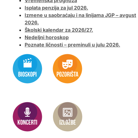
Vremenska prognoza
Isplata penzija za jul 2026.
Izmene u saobraćaju i na linijama JGP – avgust
2026.
Školski kalendar za 2026/27.
Nedeljni horoskop
Poznate ličnosti – preminuli u julu 2026.