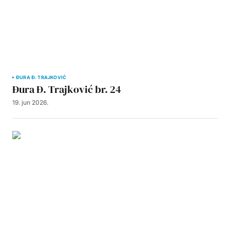
ĐURA Đ. TRAJKOVIĆ
Đura Đ. Trajković br. 24
19. jun 2026.