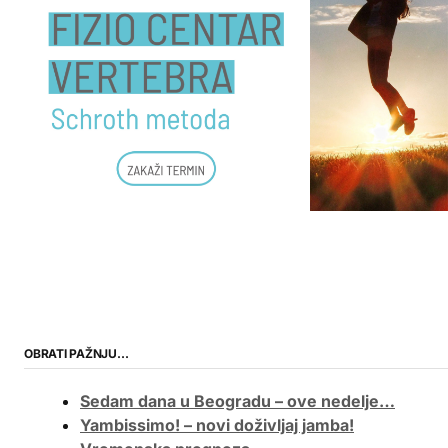
OBRATI PAŽNJU…
Sedam dana u Beogradu – ove nedelje…
Yambissimo! – novi doživljaj jamba!