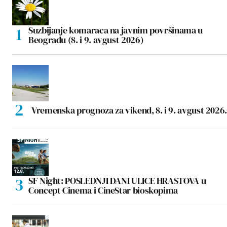
Suzbijanje komaraca na javnim površinama u
Beogradu (8. i 9. avgust 2026)
Vremenska prognoza za vikend, 8. i 9. avgust 2026.
SF Night: POSLEDNJI DANI ULICE HRASTOVA u
Concept Cinema i CineStar bioskopima